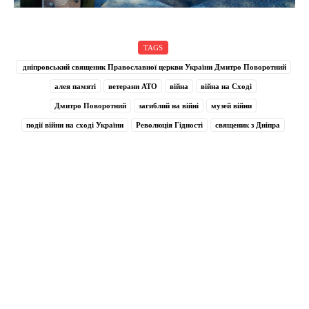
TAGS
дніпровський священик Православної церкви України Дмитро Поворотний
алея памяті
ветерани АТО
війна
війна на Сході
Дмитро Поворотний
загиблий на війні
музей війни
події війни на сході України
Революція Гідності
священик з Дніпра