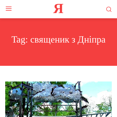
Я
Tag:
священик з Дніпра