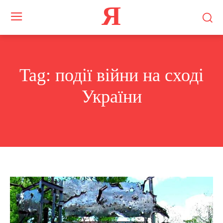
Я
Tag:
події війни на сході
України