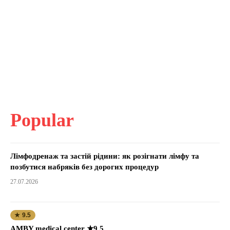
Popular
Лімфодренаж та застій рідини: як розігнати лімфу та
позбутися набряків без дорогих процедур
27.07.2026
★ 9.5
AMBY medical center ★9.5