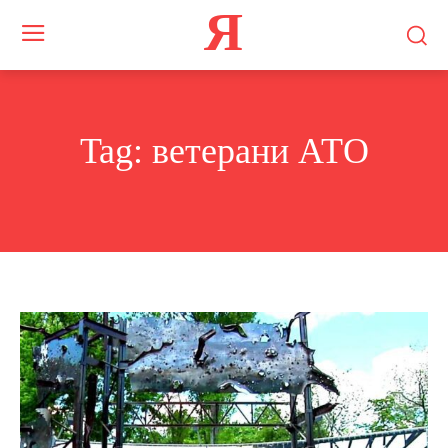
Я
Tag:
ветерани АТО