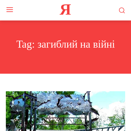
Я
Tag:
загиблий на війні