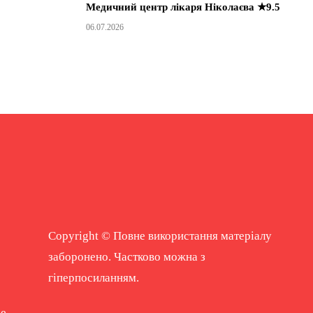
Медичний центр лікаря Ніколаєва ★9.5
06.07.2026
Copyright © Повне використання матеріалу
заборонено. Частково можна з
гіперпосиланням.
ne