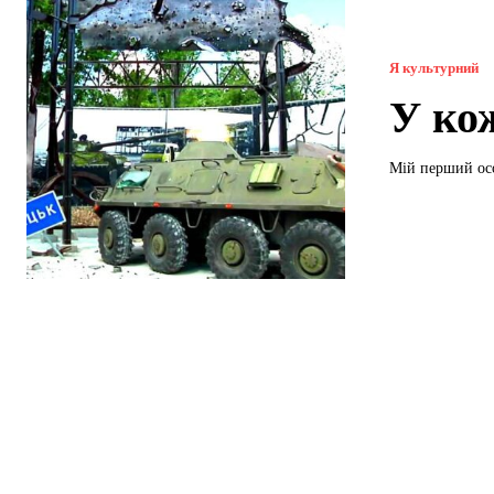
Я культурний
У ко
Мій перший осо