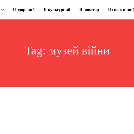
Я здоровий
Я культурний
Я новатор
Я спортивни
Tag:
музей війни