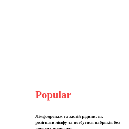
Popular
Лімфодренаж та застій рідини: як
розігнати лімфу та позбутися набряків без
дорогих процедур