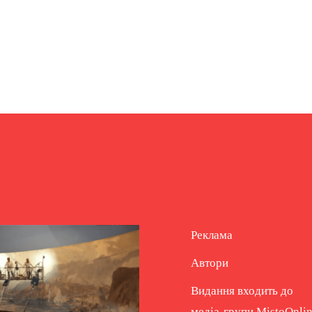
Реклама
Автори
Видання входить до
медіа-групи
MistoOnli