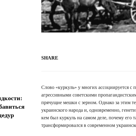
SHARE
Слово «куркуль» у многих ассоциируется с
агрессивными советскими пропагандистским
идкости:
прячущие мешки с зерном. Однако за этим т
збавиться
украинского народа и, одновременно, генет
цедур
кем был куркуль на самом деле, почему его та
трансформировался в современном украинск