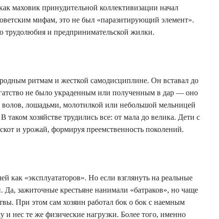
 как маховик принудительной коллективизации начал
оветским мифам, это не был «паразитирующий элемент».
го трудолюбия и предпринимательской жилки.
родным ритмам и жесткой самодисциплине. Он вставал до
богатство не было украденным или полученным в дар — оно
й волов, лошадьми, молотилкой или небольшой мельницей
 таком хозяйстве трудились все: от мала до велика. Дети с
 скот и урожай, формируя преемственность поколений.
ей как «эксплуататоров». Но если взглянуть на реальные
. Да, зажиточные крестьяне нанимали «батраков», но чаще
твы. При этом сам хозяин работал бок о бок с наемным
у и нес те же физические нагрузки. Более того, именно