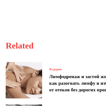
Related
Я здоров
Лимфодренаж и застой ж
как разогнать лимфу и и
от отеков без дорогих про