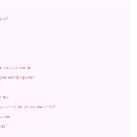
уль?
як и незаможник
краинский хребет
мору
куль» стало ругательством?
сстве
дня?