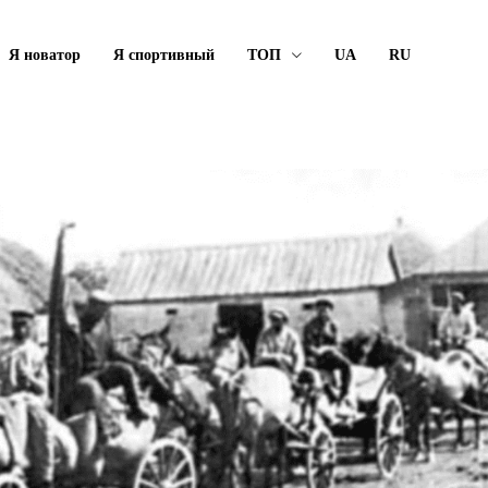
Я новатор
Я спортивный
ТОП
UA
RU