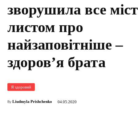
зворушила все міст
листом про
найзаповітніше –
здоров’я брата
Я здоровий
Liudmyla Prishchenko
04.05.2020
By