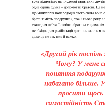
вона відповідає на численні запитання друзі
одна єдина думка – допомогти братові. Це не
що минулоріч напередодні свого свята вона о
брата замість подарунка», тож і цього року в
стане для неї та її любого братика справжнім
необхідна для реабілітації дитини, здається 
адже це не так вже й важко.
«Другий рік поспіль 
Чому? У мене с
поняття подарунка,
набагато більше. У
просити щось д
самостійність Стас