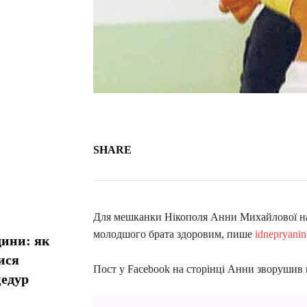
SHARE
Для мешканки Нікополя Анни Михайлової на
молодшого брата здоровим, пише
idnepryani
дини: як
ися
Пост у Facebook на сторінці Анни зворушив 
цедур