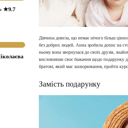
» ★9.7
Дівчина довела, що немає нічого більш цінног
без добрих людей. Анна зробила допис на сто
ньому вона звернулася до своїх друзів, знайо
іколаєва
висловивши своє бажання щодо подарунку до 
братові, який має захворювання, пройти курс 
Замість подарунку