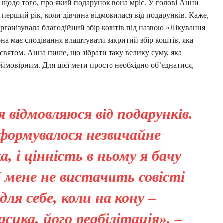
в щодо того, про який подарунок вона мріє. У голові Анни
 перший рік, коли дівчина відмовилася від подарунків. Каже,
рганізувала благодійний збір коштів під назвою «Лікування
она має сподівання влаштувати закритий збір коштів, яка
 святом. Анна пише, що зібрати таку велику суму, яка
неймовірним. Для цієї мети просто необхідно об’єднатися,
я відмовляюся від подарунків.
формувалося незвичайне
 і цінність в ньому я бачу
 мене не вистачить совісті
ля себе, коли на кону –
ика, його реабілітація», –