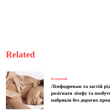
Related
Я здоровий
Лімфодренаж та застій рі
розігнати лімфу та позбут
набряків без дорогих про