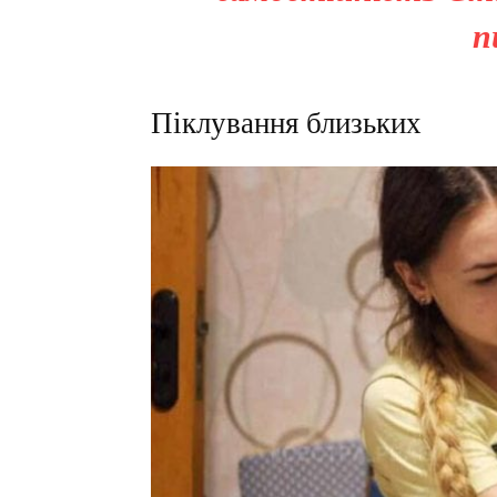
п
Піклування близьких