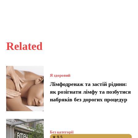
Related
Я здоровий
Лімфодренаж та застій рідини:
як розігнати лімфу та позбутися
набряків без дорогих процедур
Без категорії
★ 9.5