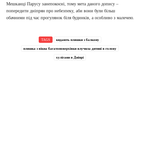
Мешканці Парусу занепокоєні, тому мета даного допису –
попередити дніпрян про небезпеку, аби вони були більш
обачними під час прогулянок біля будинків, а особливо з малечею.
TAGS
кидають пляшки з балкону
пляшка з вікна багатоповерхівки влучила дитині в голову
хулігани в Дніпрі