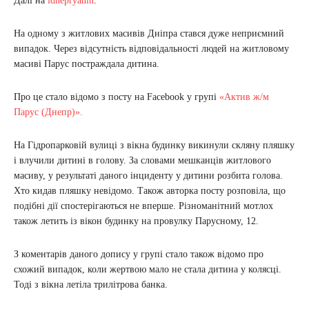
Далі на
idnepryanin
.
На одному з житлових масивів Дніпра стався дуже неприємний
випадок. Через відсутність відповідальності людей на житловому
масиві Парус постраждала дитина.
Про це стало відомо з посту на Facebook у групі
«Актив ж/м
Парус (Днепр)».
На Гідропарковій вулиці з вікна будинку викинули скляну пляшку
і влучили дитині в голову. За словами мешканців житлового
масиву, у результаті даного інциденту у дитини розбита голова.
Хто кидав пляшку невідомо. Також авторка посту розповіла, що
подібні дії спостерігаються не вперше. Різноманітний мотлох
також летить із вікон будинку на провулку Парусному, 12.
З коментарів даного допису у групі стало також відомо про
схожий випадок, коли жертвою мало не стала дитина у колясці.
Тоді з вікна летіла трилітрова банка.