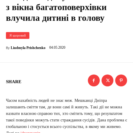
з вікна багатоповерхівки
влучила дитині в голову
Я здоровий
04.05.2020
Liudmyla Prishchenko
By
SHARE
Часом нахабність людей не знає меж. Мешканці Дніпра
залишають сміття там, де вони самі й живуть. Такі дії не можна
назвати власною справою тих, хто смітить тому, що результатом
такої поведінки можуть стати страждання сусідів. Дана проблема є
глобальною і стосується всього суспільства, в якому ми живемо.