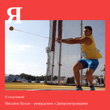
Я
Я спортивний
Михайло Кохан – рекордсмен з Дніпропетровщини