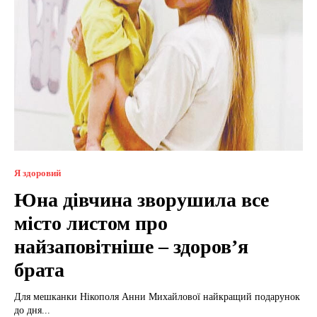
Я здоровий
Юна дівчина зворушила все
місто листом про
найзаповітніше – здоров’я
брата
Для мешканки Нікополя Анни Михайлової найкращий подарунок
до дня...