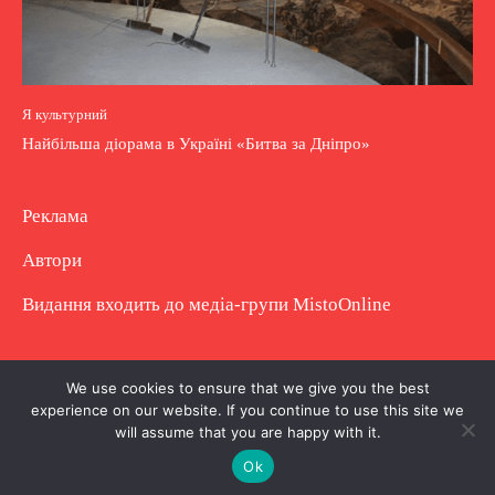
Я культурний
Найбільша діорама в Україні «Битва за Дніпро»
Реклама
Автори
Видання входить до медіа-групи
MistoOnline
Copyright © Повне використання матеріалу
We use cookies to ensure that we give you the best
experience on our website. If you continue to use this site we
заборонено. Частково можна з гіперпосиланням.
will assume that you are happy with it.
Ok
.
.
.