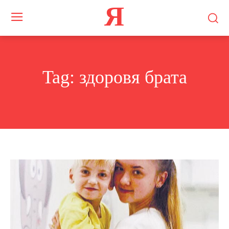
Я
Tag:
здоровя брата