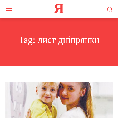
Я
Tag:
лист дніпрянки