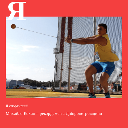
Я
Я спортивний
Михайло Кохан – рекордсмен з Дніпропетровщини