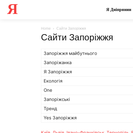
Я
Я Дніпрянин
Home
Сайти Запоріжжя
Сайти Запоріжжя
Запоріжжя майбутнього
Запоріжанка
Я Запоріжжя
Екологія
One
Запоріжські
Тренд
Yes Запоріжжя
Київ
,
Львів
,
Івано-Франківськ
,
Тернопіль
,