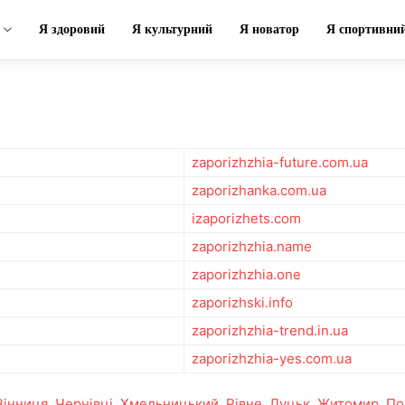
Я здоровий
Я культурний
Я новатор
Я спортивни
zaporizhzhia-future.com.ua
zaporizhanka.com.ua
izaporizhets.com
zaporizhzhia.name
zaporizhzhia.one
zaporizhski.info
zaporizhzhia-trend.in.ua
zaporizhzhia-yes.com.ua
Вінниця
,
Чернівці
,
Хмельницький
,
Рівне
,
Луцьк
,
Житомир
,
По