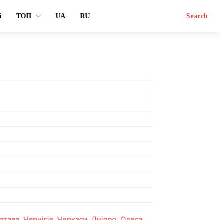
й
ТОП
UA
RU
Search
лтава
,
Чернігів
,
Черкаси
,
Дніпро
,
Одеса
,