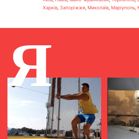
Харків
,
Запоріжжя
,
Миколаїв
,
Маріуполь
,
Я