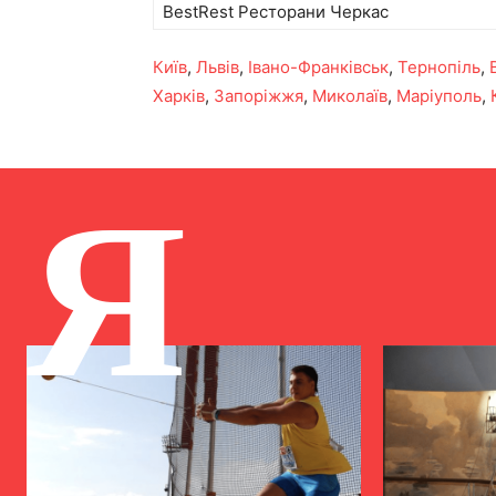
BestRest Ресторани Черкас
Київ
,
Львів
,
Івано-Франківськ
,
Тернопіль
,
Харків
,
Запоріжжя
,
Миколаїв
,
Маріуполь
,
Я