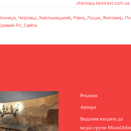
cherkasy.bestrest.com.ua
Вінниця
,
Чернівці
,
Хмельницький
,
Рівне
,
Луцьк
,
Житомир
,
По
Кривий Ріг
,
Сайти
.
Реклама
Автори
Видання входить до
медіа-групи
MistoOnli