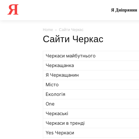
Я
Я Дніпрянин
Home
Сайти Черкас
Сайти Черкас
Черкаси майбутнього
Черкащанка
Я Черкащанин
Місто
Екологія
One
Черкаські
Черкаси в тренді
Yes Черкаси