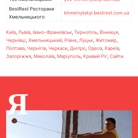
BestRest Ресторани
khmelnytskyi.bestrest.com.ua
Хмельницького
Київ
,
Львів
,
Івано-Франківськ
,
Тернопіль
,
Вінниця
,
Чернівці
,
Хмельницький
,
Рівне
,
Луцьк
,
Житомир
,
Полтава
,
Чернігів
,
Черкаси
,
Дніпро
,
Одеса
,
Харків
,
Запоріжжя
,
Миколаїв
,
Маріуполь
,
Кривий Ріг
,
Сайти
.
Я