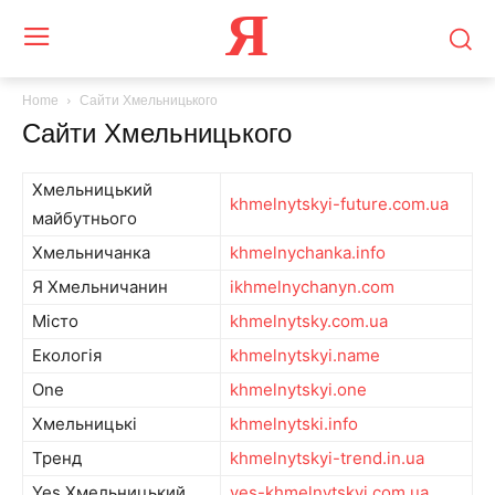
Я
Home
Сайти Хмельницького
Сайти Хмельницького
Хмельницький
khmelnytskyi-future.com.ua
майбутнього
Хмельничанка
khmelnychanka.info
Я Хмельничанин
ikhmelnychanyn.com
Місто
khmelnytsky.com.ua
Екологія
khmelnytskyi.name
One
khmelnytskyi.one
Хмельницькі
khmelnytski.info
Тренд
khmelnytskyi-trend.in.ua
Yes Хмельницький
yes-khmelnytskyi.com.ua