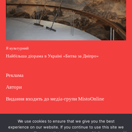
Я культурний
Найбільша діорама в Україні «Битва за Дніпро»
Реклама
Автори
Видання входить до медіа-групи
MistoOnline
Copyright © Повне використання матеріалу
We use cookies to ensure that we give you the best
experience on our website. If you continue to use this site we
заборонено. Частково можна з гіперпосиланням.