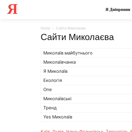
Я
Я Дніпрянин
Home
Сайти Миколаєва
Сайти Миколаєва
Миколаїв майбутнього
Миколаївчанка
Я Миколаїв
Екологія
One
Миколаївські
Тренд
Yes Миколаїв
Київ
,
Львів
,
Івано-Франківськ
,
Тернопіль
,