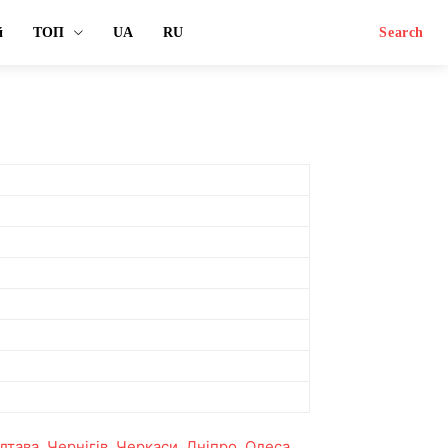
й
ТОП
UA
RU
Search
лтава
,
Чернігів
,
Черкаси
,
Дніпро
,
Одеса
,