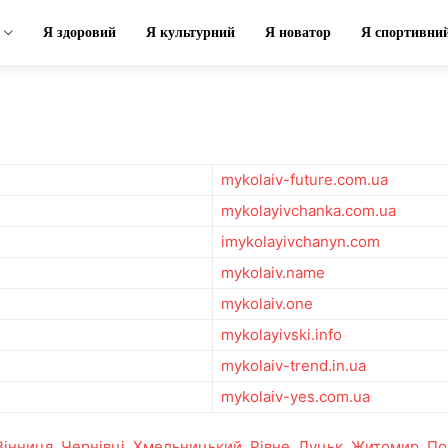
Я здоровий
Я культурний
Я новатор
Я спортивни
mykolaiv-future.com.ua
mykolayivchanka.com.ua
imykolayivchanyn.com
mykolaiv.name
mykolaiv.one
mykolayivski.info
mykolaiv-trend.in.ua
mykolaiv-yes.com.ua
Вінниця
,
Чернівці
,
Хмельницький
,
Рівне
,
Луцьк
,
Житомир
,
По