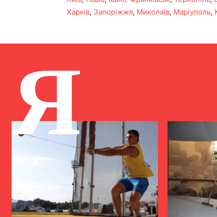
Харків
,
Запоріжжя
,
Миколаїв
,
Маріуполь
,
Я