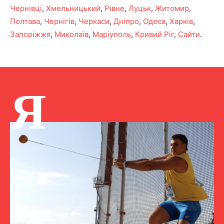
Чернівці
,
Хмельницький
,
Рівне
,
Луцьк
,
Житомир
,
Полтава
,
Чернігів
,
Черкаси
,
Дніпро
,
Одеса
,
Харків
,
Запоріжжя
,
Миколаїв
,
Маріуполь
,
Кривий Ріг
,
Сайти
.
Я