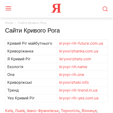
Я
Home
Сайти Кривого Рога
Сайти Кривого Рога
Кривий Ріг майбутнього
kryvyi-rih-future.com.ua
Криворіжанка
kryvorizhanka.com.ua
Я Кривий Ріг
ikryvorizhets.com
Екологія
kryvyi-rih.name
One
kryvyi-rih.one
Криворіжські
kryvorizhski.info
Тренд
kryvyi-rih-trend.in.ua
Yes Кривий Ріг
kryvyi-rih-yes.com.ua
Київ
,
Львів
,
Івано-Франківськ
,
Тернопіль
,
Вінниця
,