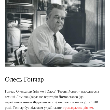
Олесь Гончар
Гончар Олександр (він же і Олесь) Терентійович – народився в
селищі Ломівка (зараз це територія Ломовського (до
перейменування – Фрунзенського) житлового масиву), у 1918
році. Гончар був відомим українським
громадським діячем
,