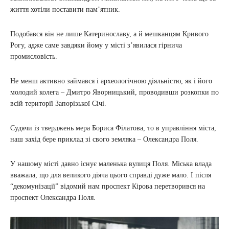
життя хотіли поставити пам’ятник.
Подобався він не лише Катеринославу, а й мешканцям Кривого
Рогу, адже саме завдяки йому у місті з’явилася гірнича
промисловість.
Не менш активно займався і археологічною діяльністю, як і його
молодий колега – Дмитро Яворницький, проводивши розкопки по
всій території Запорізької Січі.
Судячи із тверджень мера Бориса Філатова, то в управління міста,
наш захід бере приклад зі свого земляка – Олександра Поля.
У нашому місті давно існує маленька вулиця Поля. Міська влада
вважала, що для великого діяча цього справді дуже мало. І після
“декомунізації” відомий нам проспект Кірова перетворився на
проспект Олександра Поля.