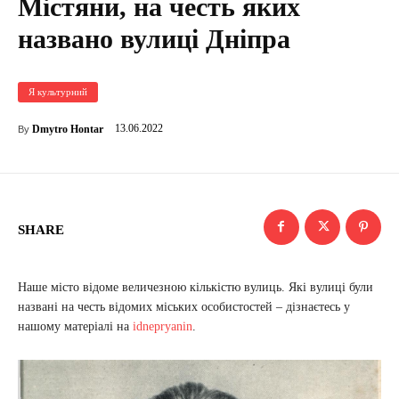
Містяни, на честь яких
названо вулиці Дніпра
Я культурний
13.06.2022
Dmytro Hontar
By
SHARE
Наше місто відоме величезною кількістю вулиць. Які вулиці були
названі на честь відомих міських особистостей – дізнаєтесь у
нашому матеріалі на
idnepryanin
.