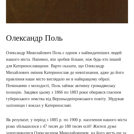
Олександр Поль
Олександр Миколайович Поль є одним з найвидатніших людей
нашого міста. Напевно, він зробив більше, ніж будь-хто інший
для Катеринославщини. Варто сказати, що Олександр
Михайлович змінив Катеринослав до невпізнання, адже до його
правління наше місто виглядало не в найкращому образі.
Починаючи з молодості, Поль займає активну громадянську
позицію. Завдяки цьому з 1866 по 1883 роки обирався гласним
губернського земства від Верхньодніпровського повіту. Збудував
залізницю і вокзал у Катеринославі.
Як результат, у період з 1885 р. по 1900 р. населення нашого міста
різко збільшилося з 47 тисяч до 180 тисяч осіб! Жителі дуже
захоплювалися Олександром Миколайовичем, на його честь ще за