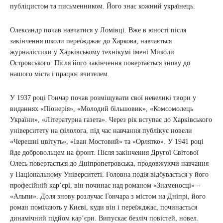
публіцистом та письменником. Його знає кожний українець.
Олександр почав навчатися у Ломівці. Вже в юності після
закінчення школи переїжджає до Харкова, навчається
журналістики у Харківському технікумі імені Миколи
Островського. Після його закінчення повертається знову до
нашого міста і працює вчителем.
У 1937 році Гончар почав розміщувати свої невеликі твори у
виданнях «Піонерія», «Молодий більшовик», «Комсомолець
України», «Літературна газета». Через рік вступає до Харківського
університету на філолога, під час навчання публікує новели
«Черешні цвітуть», «Іван Мостовий» та «Орлятко». У 1941 році
йде добровольцем на фронт. Після закінчення Другої Світової
Олесь повертається до Дніпропетровська, продовжуючи навчання
у Національному Університеті. Головна подія відбувається у його
професійній кар’єрі, він починає над романом «Знаменосці» –
«Альпи». Доля знову розлучає Гончара з містом на Дніпрі, його
роман помічають у Києві, куди він і переїжджає, починається
динамічний підйом кар’єри. Випускає безліч повістей, новел.