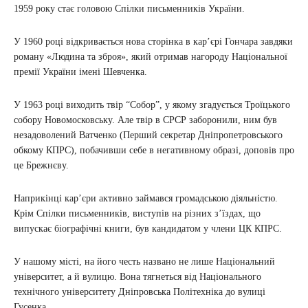
1959 року стає головою Спілки письменників України.
У 1960 році відкривається нова сторінка в кар’єрі Гончара завдяки
роману «Людина та зброя», який отримав нагороду Національної
премії України імені Шевченка.
У 1963 році виходить твір “Собор”, у якому згадується Троїцького
собору Новомосковську. Але твір в СРСР заборонили, ним був
незадоволений Ватченко (Перший секретар Дніпропетровського
обкому КПРС), побачивши себе в негативному образі, доповів про
це Брежнєву.
Наприкінці кар’єри активно займався громадською діяльністю.
Крім Спілки письменників, виступів на різних з’їздах, що
випускає біографічні книги, був кандидатом у члени ЦК КПРС.
У нашому місті, на його честь названо не лише Національний
університет, а й вулицю. Вона тягнеться від Національного
технічного університету Дніпровська Політехніка до вулиці
Гусенка.