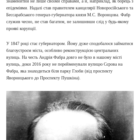
знаменитий не лише своїми справами, а й, наприклад, як борець з
епідеміями. Надалі став правителем канцелярії Новоросійського та
Бессарабського генерал-губернатора князя М.С. Воронцова. Фабр
служив чесно, не став багатим, не залишивши слід у будь-якому
прояві корупції.
У 1847 році стає губернатором. Йому дуже сподобалося займатися
благоустроєм міста, особливо реконструкцією центральних
вулиць. На честь Андрія Фабра довго не було в нашому місті
вулиць, доки 2016 року не перейменували вулицю Сєрова на
Фабра, яка знаходиться біля парку Глоби (від проспекту
Яворницького до Проспекту Пушкіна).