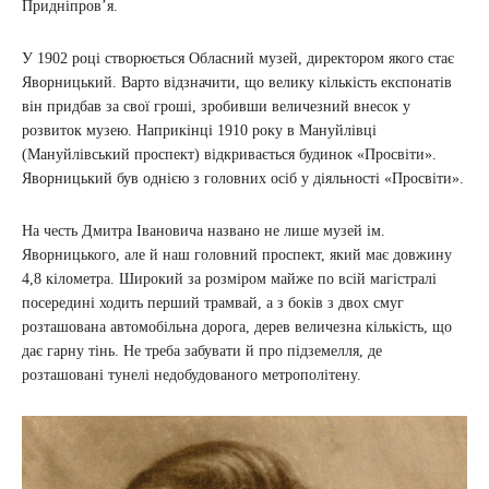
Придніпров’я.
У 1902 році створюється Обласний музей, директором якого стає
Яворницький. Варто відзначити, що велику кількість експонатів
він придбав за свої гроші, зробивши величезний внесок у
розвиток музею. Наприкінці 1910 року в Мануйлівці
(Мануйлівський проспект) відкривається будинок «Просвіти».
Яворницький був однією з головних осіб у діяльності «Просвіти».
На честь Дмитра Івановича названо не лише музей ім.
Яворницького, але й наш головний проспект, який має довжину
4,8 кілометра. Широкий за розміром майже по всій магістралі
посередині ходить перший трамвай, а з боків з двох смуг
розташована автомобільна дорога, дерев величезна кількість, що
дає гарну тінь. Не треба забувати й про підземелля, де
розташовані тунелі недобудованого метрополітену.