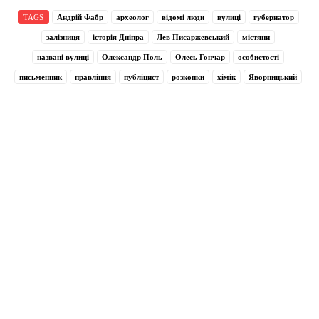
TAGS
Андрій Фабр
археолог
відомі люди
вулиці
губернатор
залізниця
історія Дніпра
Лев Писаржевський
містяни
названі вулиці
Олександр Поль
Олесь Гончар
особистості
письменник
правління
публіцист
розкопки
хімік
Яворницький