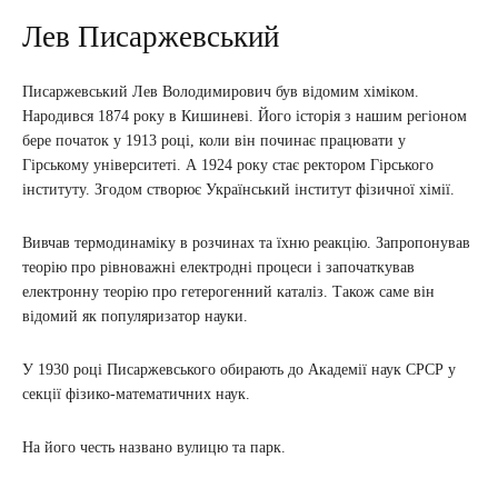
Лев Писаржевський
Писаржевський Лев Володимирович був відомим хіміком.
Народився 1874 року в Кишиневі. Його історія з нашим регіоном
бере початок у 1913 році, коли він починає працювати у
Гірському університеті. А 1924 року стає ректором Гірського
інституту. Згодом створює Український інститут фізичної хімії.
Вивчав термодинаміку в розчинах та їхню реакцію. Запропонував
теорію про рівноважні електродні процеси і започаткував
електронну теорію про гетерогенний каталіз. Також саме він
відомий як популяризатор науки.
У 1930 році Писаржевського обирають до Академії наук СРСР у
секції фізико-математичних наук.
На його честь названо вулицю та парк.