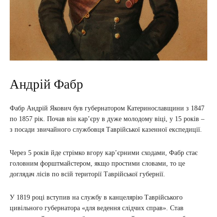
Андрій Фабр
Фабр Андрій Якович був губернатором Катеринославщини з 1847
по 1857 рік. Почав він кар’єру в дуже молодому віці, у 15 років –
з посади звичайного службовця Таврійської казенної експедиції.
Через 5 років йде стрімко вгору кар’єрними сходами, Фабр стає
головним форштмайстером, якщо простими словами, то це
доглядач лісів по всій території Таврійської губернії.
У 1819 році вступив на службу в канцелярію Таврійського
цивільного губернатора «для ведення слідчих справ». Став