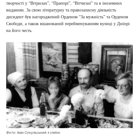
творчості у “Вітрилах”, “Прапорі”, “Вітчизні” та в іноземних
виданнях. За свою літературну та правозахисну діяльність
дисидент був нагороджений Орденом “За мужність” та Орденом
Свободи, а також вшанований перейменуванням вулиці у Дніпрі
на його честь.
Фото: Іван Сокульський з сім’єю