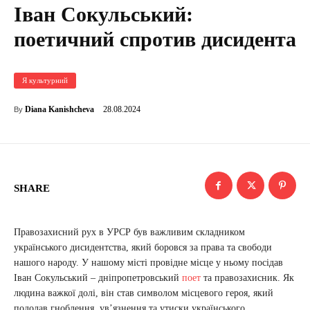
Іван Сокульський:
поетичний спротив дисидента
Я культурний
28.08.2024
Diana Kanishcheva
By
SHARE
Правозахисний рух в УРСР був важливим складником
українського дисидентства, який боровся за права та свободи
нашого народу. У нашому місті провідне місце у ньому посідав
Іван Сокульський – дніпропетровський
поет
та правозахисник. Як
людина важкої долі, він став символом місцевого героя, який
подолав гноблення, ув’язнення та утиски українського