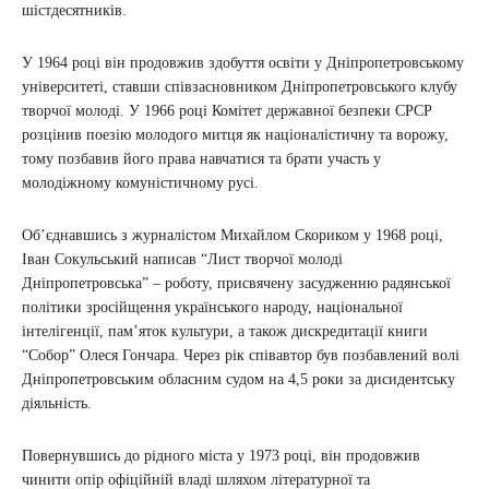
шістдесятників.
У 1964 році він продовжив здобуття освіти у Дніпропетровському
університеті, ставши співзасновником Дніпропетровського клубу
творчої молоді. У 1966 році Комітет державної безпеки СРСР
розцінив поезію молодого митця як націоналістичну та ворожу,
тому позбавив його права навчатися та брати участь у
молодіжному комуністичному русі.
Об’єднавшись з журналістом Михайлом Скориком у 1968 році,
Іван Сокульський написав “Лист творчої молоді
Дніпропетровська” – роботу, присвячену засудженню радянської
політики зросійщення українського народу, національної
інтелігенції, пам’яток культури, а також дискредитації книги
“Собор” Олеся Гончара. Через рік співавтор був позбавлений волі
Дніпропетровським обласним судом на 4,5 роки за дисидентську
діяльність.
Повернувшись до рідного міста у 1973 році, він продовжив
чинити опір офіційній владі шляхом літературної та