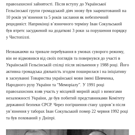
правозахисної зайнятості. Після вступу до Української
Гельсінської групи громадський діяч знову був заарештований на
10 років ув’язнення та 5 років заслання як небезпечний
рецидивіст. Наприкінці в’язничного терміну Іван Сокульський
був втретє засуджений на додаткові 3 роки за порушення порядку
у Чистопіллі.
Незважаючи на тривале перебування в умовах суворого режиму,
він не відмовився від своїх поглядів та повернувся до участі в
Українській Гельсінській спілці після звільнення у 1988 році. Його
активна громадська діяльність згодом поширилася і на ініціативу
в заснуванні Товариства української мови імені Шевченка,
Народного руху України та “Меморіалу”. У 1991 році
правозахисник взяв участь у місцевій мирній акції з вимогами
незалежності України, де був побитий представниками Комітету
державної безпеки СРСР. Через погіршення стану здоров’я після
ув’язнення у таборах Іван Сокульський помер 22 червня 1992 році
та був похований у Дніпрі.