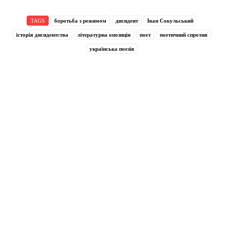
TAGS
боротьба з режимом
дисидент
Іван Сокульський
історія дисидентства
літературна опозиція
поет
поетичний спротив
українська поезія