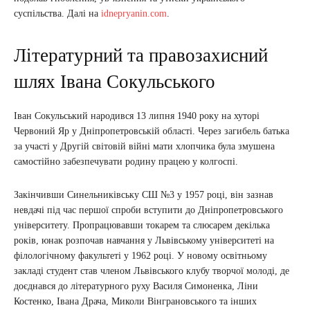
суспільства. Далі на
idnepryanin.com
.
Літературний та правозахисний
шлях Івана Сокульського
Іван Сокульський народився 13 липня 1940 року на хуторі
Червоний Яр у Дніпропетровській області. Через загибель батька
за участі у Другій світовій війні мати хлопчика була змушена
самостійно забезпечувати родину працею у колгоспі.
Закінчивши Синельниківську СШ №3 у 1957 році, він зазнав
невдачі під час першої спроби вступити до Дніпропетровського
університету. Пропрацювавши токарем та слюсарем декілька
років, юнак розпочав навчання у Львівському університеті на
філологічному факультеті у 1962 році. У новому освітньому
закладі студент став членом Львівського клубу творчої молоді, де
доєднався до літературного руху Василя Симоненка, Ліни
Костенко, Івана Драча, Миколи Вінграновського та інших