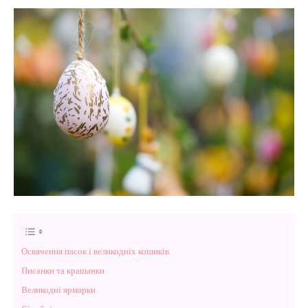
Освячення пасок і великодніх кошиків
Писанки та крашанки
Великодні ярмарки