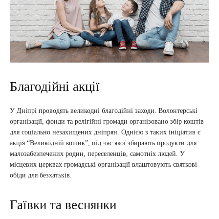
Благодійні акції
У Дніпрі проводять великодні благодійні заходи. Волонтерські
організації, фонди та релігійні громади організовано збір коштів
для соціально незахищених дніпрян. Однією з таких ініціатив є
акція “Великодній кошик”, під час якої збирають продукти для
малозабезпечених родин, переселенців, самотніх людей. У
місцевих церквах громадські організації влаштовують святкові
обіди для безхатьків.
Гаївки та веснянки