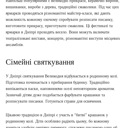
Найбільш популярними є великодні прикраси, керамічні вироби,
вишиванки, вироби з дерева, традиційні смаколики. Під час цих
ярмарків проводяться різноманітні майстер-класи, які дають
можливість кожному охочому спробувати розписати писанку,
виготовити прикрасу, приготувати смаколик. Ці фестивалі та
ярмарки в Дніпрі проходять весело. Вони можуть включати
театралізовані вистави, концерти, різноманітні виступи місцевих
ансамблів.
Сімейні святкування
У Дніпрі святкування Великодня відбувається в родинному колі.
Підготовка починається з прибирання будинку. Традиційно
випікаються паски, наповнюючи оселі неповторним ароматом.
Зазвичай дітям дуже подобається фарбувати крашанки та
розписувати писанки. Готуються страви для освячення.
Цікавою традицією в Дніпрі є участь в “битві” крашанок у
родинному колі. Діти особливо радіють цьому, бо кожному
хочеться здобути омріяну перемогу, стукаючи писанкою одну об