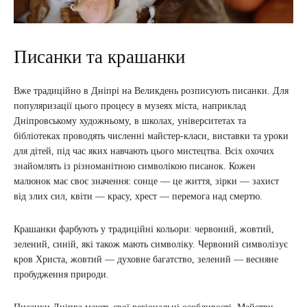
Писанки та крашанки
Вже традиційно в Дніпрі на Великдень розписують писанки. Для
популяризації цього процесу в музеях міста, наприклад
Дніпровському художньому, в школах, університетах та
бібліотеках проводять численні майстер-класи, виставки та уроки
для дітей, під час яких навчають цього мистецтва. Всіх охочих
знайомлять із різноманітною символікою писанок. Кожен
малюнок має своє значення: сонце — це життя, зірки — захист
від злих сил, квіти — красу, хрест — перемога над смертю.
Крашанки фарбують у традиційні кольори: червоний, жовтий,
зелений, синій, які також мають символіку. Червоний символізує
кров Христа, жовтий — духовне багатство, зелений — весняне
пробудження природи.