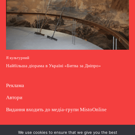
Я культурний
Найбільша діорама в Україні «Битва за Дніпро»
Реклама
Автори
Видання входить до медіа-групи
MistoOnline
Copyright © Повне використання матеріалу
We use cookies to ensure that we give you the best