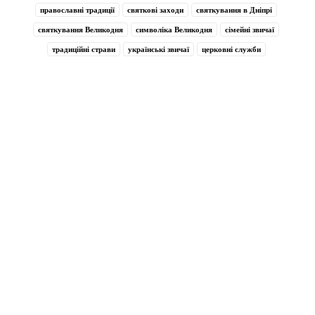
православні традиції
святкові заходи
святкування в Дніпрі
святкування Великодня
символіка Великодня
сімейні звичаї
традиційні страви
українські звичаї
церковні служби