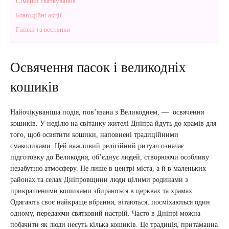
Сімейні святкування
Благодійні акції
Гаївки та веснянки
Освячення пасок і великодніх
кошиків
Найочікуваніша подія, пов’язана з Великоднем, — освячення
кошиків. У неділю на світанку жителі Дніпра йдуть до храмів для
того, щоб освятити кошики, наповнені традиційними
смаколиками. Цей важливий релігійний ритуал означає
підготовку до Великодня, об’єднує людей, створюючи особливу
незабутню атмосферу. Не лише в центрі міста, а й в маленьких
районах та селах Дніпровщини люди цілими родинами з
прикрашеними кошиками збираються в церквах та храмах.
Одягають своє найкраще вбрання, вітаються, посміхаються один
одному, передаючи святковий настрій. Часто в Дніпрі можна
побачити як люди несуть кілька кошиків. Це традиція, притаманна