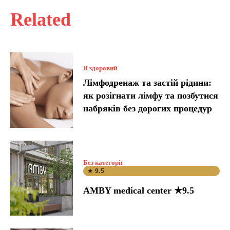
Related
Я здоровий
Лімфодренаж та застій рідини:
як розігнати лімфу та позбутися
набряків без дорогих процедур
Без категорії
★ 9.5
AMBY medical center ★9.5