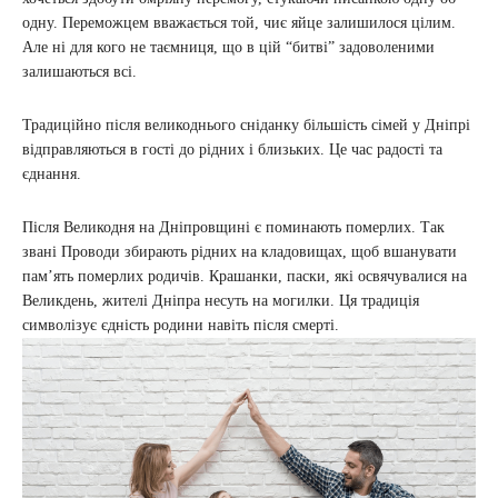
одну. Переможцем вважається той, чиє яйце залишилося цілим.
Але ні для кого не таємниця, що в цій “битві” задоволеними
залишаються всі.
Традиційно після великоднього сніданку більшість сімей у Дніпрі
відправляються в гості до рідних і близьких. Це час радості та
єднання.
Після Великодня на Дніпровщині є поминають померлих. Так
звані Проводи збирають рідних на кладовищах, щоб вшанувати
пам’ять померлих родичів. Крашанки, паски, які освячувалися на
Великдень, жителі Дніпра несуть на могилки. Ця традиція
символізує єдність родини навіть після смерті.