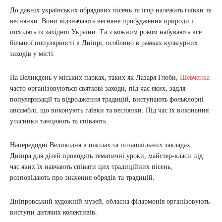
До давніх українських обрядових пісень та ігор належать гаївки та
веснянки. Вони відзначають весняне пробудження природи і
походять із західної України. Та з кожним роком набувають все
більшої популярності в Дніпрі, особливо в рамках культурних
заходів у місті.
На Великдень у міських парках, таких як Лазаря Глоби,
Шевченка
часто організовуються святкові заходи, під час яких, задля
популяризації та відродження традицій, виступають фольклорні
ансамблі, що виконують гаївки та веснянки. Під час їх виконання
учасники танцюють та співають.
Напередодні Великодня в школах та позашкільних закладах
Дніпра для дітей проводять тематичні уроки, майстер-класи під
час яких їх навчають співати цих традиційних пісень,
розповідають про значення обрядів та традицій.
Дніпровський художній музей, обласна філармонія організовують
виступи дитячих колективів.