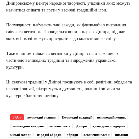
Дніпровському центрі народної творчості, учасники яких можуть
навчитися співати та грати у весняні традиційні ігри.
Популярності набувають такі заходи, як флешмоби з виконання
гаївок та веснянок. Проводяться вони в парках Дніпра, під час
яких всі охочі можуть приєднатися до колективного співу.
Таким чином гаївки та веснянки у Дніпрі стали важливою
частиною великодніх традицій та відродження української
культури.
Ці святкові традиції у Дніпрі поєднують в собі релігійні обряди та
народні звичаї, підтримуючи духовність, родинні зв’язки та
культурне багатство регіону.
TAGS
великодні гуляння
Великодні традиції
великодній кошик
великодній тиждень
весняні свята
Дніпро
культурна спадщина
міські заходи
народні обряди
обряди
освячення пасок
писанки