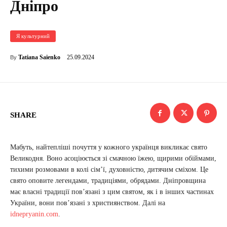
Дніпро
Я культурний
25.09.2024
Tatiana Saienko
By
SHARE
Мабуть, найтепліші почуття у кожного українця викликає свято
Великодня. Воно асоціюється зі смачною їжею, щирими обіймами,
тихими розмовами в колі сім’ї, духовністю, дитячим сміхом. Це
свято оповите легендами, традиціями, обрядами. Дніпровщина
має власні традиції пов’язані з цим святом, як і в інших частинах
України, вони пов’язані з християнством. Далі на
idnepryanin.com
.