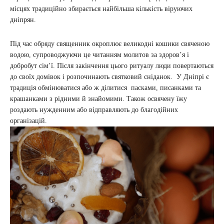
місцях традиційно збирається найбільша кількість віруючих
дніпрян.
Під час обряду священник окроплює великодні кошики свяченою
водою, супроводжуючи це читанням молитов за здоров’я і
добробут сім’ї. Після закінчення цього ритуалу люди повертаються
до своїх домівок і розпочинають святковий сніданок. У Дніпрі є
традиція обмінюватися або ж ділитися пасками, писанками та
крашанками з рідними й знайомими. Також освячену їжу
роздають нужденним або відправляють до благодійних
організацій.