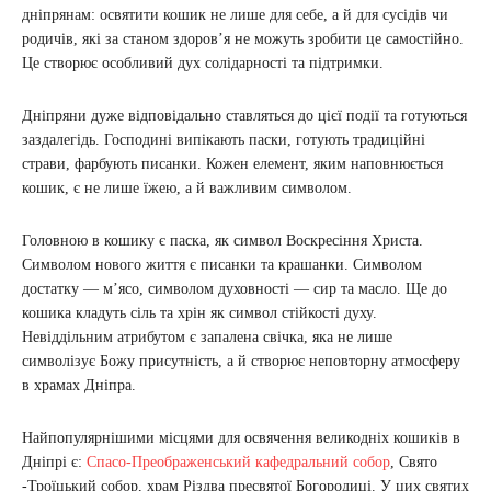
дніпрянам: освятити кошик не лише для себе, а й для сусідів чи
родичів, які за станом здоров’я не можуть зробити це самостійно.
Це створює особливий дух солідарності та підтримки.
Дніпряни дуже відповідально ставляться до цієї події та готуються
заздалегідь. Господині випікають паски, готують традиційні
страви, фарбують писанки. Кожен елемент, яким наповнюється
кошик, є не лише їжею, а й важливим символом.
Головною в кошику є паска, як символ Воскресіння Христа.
Символом нового життя є писанки та крашанки. Символом
достатку — м’ясо, символом духовності — сир та масло. Ще до
кошика кладуть сіль та хрін як символ стійкості духу.
Невіддільним атрибутом є запалена свічка, яка не лише
символізує Божу присутність, а й створює неповторну атмосферу
в храмах Дніпра.
Найпопулярнішими місцями для освячення великодніх кошиків в
Дніпрі є:
Спасо-Преображенський кафедральний собор
, Свято
-Троїцький собор, храм Різдва пресвятої Богородиці. У цих святих