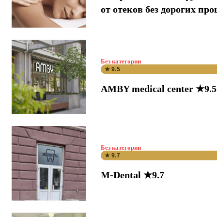
от отеков без дорогих про
Без категории
★ 9.5
AMBY medical center ★9.5
Без категории
★ 9.7
M-Dental ★9.7