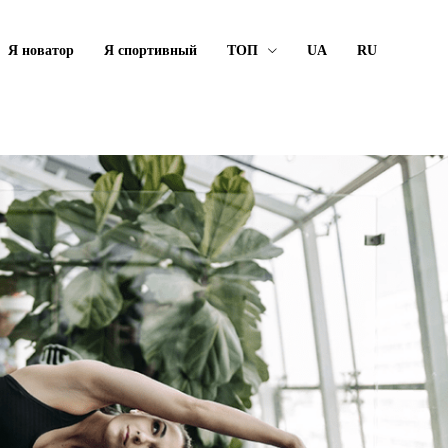
Я новатор
Я спортивный
ТОП
UA
RU