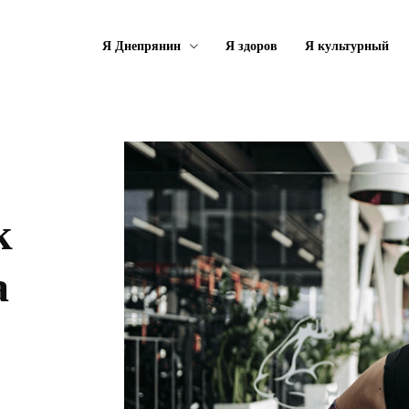
Я Днепрянин
Я здоров
Я культурный
к
а