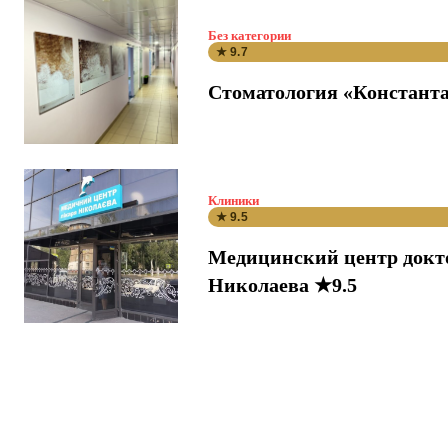
Без категории
★ 9.7
Стоматология «Константа
Клиники
★ 9.5
Медицинский центр докт
Николаева ★9.5