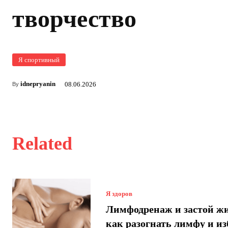
творчество
Я спортивный
idnepryanin
08.06.2026
By
Related
Я здоров
Лимфодренаж и застой ж
как разогнать лимфу и и