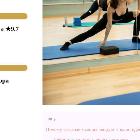
» ★9.7
ора
Почему зажатые мышцы «воруют» ваши иде
Нейропластичность через движение