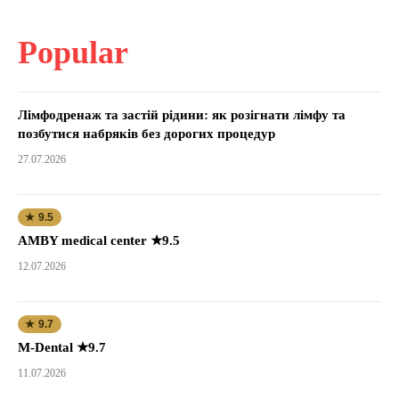
Popular
Лімфодренаж та застій рідини: як розігнати лімфу та
позбутися набряків без дорогих процедур
27.07.2026
★ 9.5
AMBY medical center ★9.5
12.07.2026
★ 9.7
M-Dental ★9.7
11.07.2026