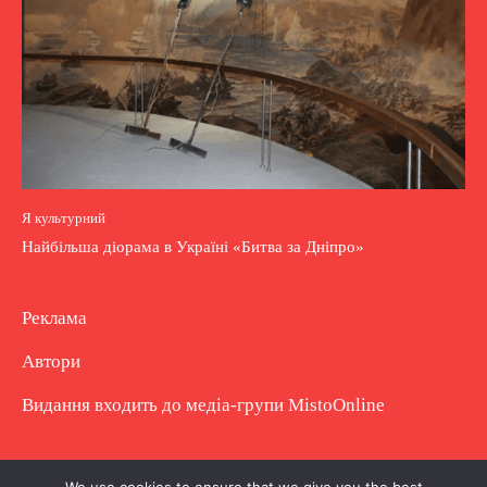
Я культурний
Найбільша діорама в Україні «Битва за Дніпро»
Реклама
Автори
Видання входить до медіа-групи
MistoOnline
Copyright © Повне використання матеріалу