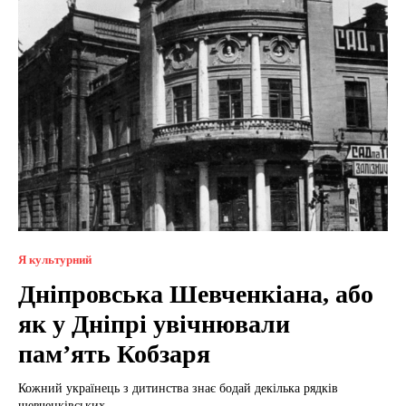
Я культурний
Дніпровська Шевченкіана, або
як у Дніпрі увічнювали
пам’ять Кобзаря
Кожний українець з дитинства знає бодай декілька рядків
шевченківських...