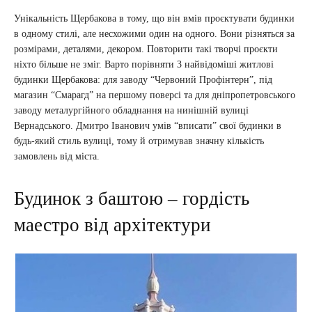
Унікальність Щербакова в тому, що він вмів проєктувати будинки
в одному стилі, але несхожими один на одного. Вони різняться за
розмірами, деталями, декором. Повторити такі творчі проєкти
ніхто більше не зміг. Варто порівняти 3 найвідоміші житлові
будинки Щербакова: для заводу “Червоний Профінтерн”, під
магазин “Смарагд” на першому поверсі та для дніпропетровського
заводу металургійного обладнання на нинішній вулиці
Вернадського. Дмитро Іванович умів “вписати” свої будинки в
будь-який стиль вулиці, тому й отримував значну кількість
замовлень від міста.
Будинок з баштою – гордість
маестро від архітектури