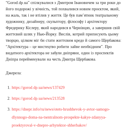
“Gorod.dp.ua” спілкувалися з Дмитром Івановичем за три роки до
його подорожі у вічність, той похвалився новим проєктом, який,
на жаль, так і не втілив у життя. Це був пам’ятник театральному
художнику, дизайнеру, скульптору, філософу і архітектору
Фредерику Кіслеру, який народився в Чернівцях, а завершив свій
життєвий шлях у Нью-Йорку. Вислів, котрий приписують цьому
творцю, цілком міг би стати життєвим кредо й самого Щербакова:
“Архітектура – це мистецтво робити зайве необхідним”. Про
видатного архітектора не забули дніпряни, один із проспектів
Дніпра перейменували на честь Дмитра Щербакова.
Джерела:
https://gorod.dp.ua/news/137429
https://gorod.dp.ua/news/213528
https://dnepr.info/ru/news/otets-hrushhevok-y-avtor-samogo-
dlynnogo-doma-na-tsentralnom-prospekte-kakye-zdanyya-
proektyroval-v-dnepre-arhytektor-shherbakov/