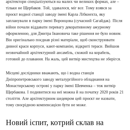
архітектори спеціалізуються на малих чи великих формах, але –
тільки не Щербаков. Той, здавалося, міг все. Тому взявся за
проєкт водної станції заводу імені Карла Лібкнехта, яку
запланували в парку імені Воронцова (сучасний Сагайдак). Після
війни почали віддавати перевагу декоративному ажурному
оформленню, для Дмитра Івановича таке рішення не було новим.
Він оригінально поєднав різні матеріали, щоб сконструювати
дивної краси корпуси, кают-компанію, відкриті тераси. Вийшов
незвичайний архітектурний ансамбль, схожий на корабель,
готовий до плавання. На жаль, цей витвір мистецтва не зберігся.
Місцеві дослідники вважають, що і водна станція
Дніпропетровського заводу металургійного обладнання на
Монастирському острові у парку імені Шевченка – теж витвір
Щербакова. І подивитися на неї можна й на початку 2020 років 21
століття. Але архітектурним шедевром цей проєкт не назвати,
тому своєрідною компенсацією бути не може.
Новий іспит, котрий склав на