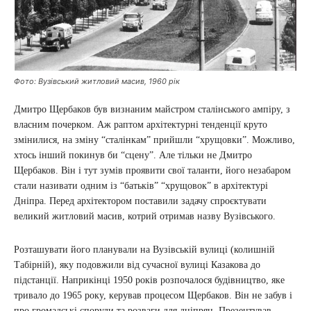
Фото: Вузівський житловий масив, 1960 рік
Дмитро Щербаков був визнаним майстром сталінського ампіру, з
власним почерком. Аж раптом архітектурні тенденції круто
змінилися, на зміну “сталінкам” прийшли “хрущовки”. Можливо,
хтось інший покинув би “сцену”. Але тільки не Дмитро
Щербаков. Він і тут зумів проявити свої таланти, його незабаром
стали називати одним із “батьків” “хрущовок” в архітектурі
Дніпра. Перед архітектором поставили задачу спроєктувати
великий житловий масив, котрий отримав назву Вузівського.
Розташувати його планували на Вузівській вулиці (колишній
Табірній), яку подовжили від сучасної вулиці Казакова до
підстанції. Наприкінці 1950 років розпочалося будівництво, яке
тривало до 1965 року, керував процесом Щербаков. Він не забув і
про громадські споруди та розваги для дніпрян. Презентував