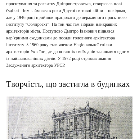
проєктування та розвитку Дніпропетровська, створював нові
будівлі. Чим займався в роки Другої світової війни – невідомо,
але у 1946 році прийшов працювати до державного проєктного
інституту “Облпроєкт”. На той час там зібрали найкращих
архітекторів міста. Поступово Дмитро Іванович піднявся
кар’єрними сходинками до посади головного архітектора
інституту. З 1960 року став членом Національної спілки
архітекторів України, де до останніх своїх днів залишався одним
із найшанованіших діячів. У 1972 році отримав звання
Заслуженого архітектора УРСР.
Творчість, що застигла в будинках