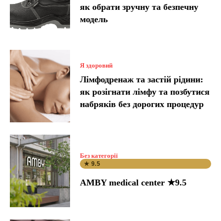
як обрати зручну та безпечну
модель
Я здоровий
Лімфодренаж та застій рідини:
як розігнати лімфу та позбутися
набряків без дорогих процедур
Без категорії
★ 9.5
AMBY medical center ★9.5