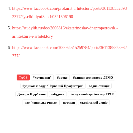
https://www.facebook.com/prokurat.arhitectura/posts/361138552898
2377/?ysclid=lyuf8uach0521506198
https://studylib.ru/doc/2606316/ekaterinoslav-dnepropetrovsk.-
arhitektura-i-arhitektory
https://www.facebook.com/100064515259784/posts/3611385528982
377/
TAGS
“хрущовки”
бароко
будинок для заводу ДЗМО
будинок заводу “Червоний Профінтерн”
водна станція
Дмитро Щербаков
забудова
Заслужений архітектор УРСР
пам’ятник льотчикам
проєкти
сталінський ампір