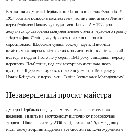
Відзначився Дмитро Щербаков не тільки в проєктах будинків. У
1957 році він розробив архітектурну частину пам’ятника Леніну
перед будівлею Палацу культури імені Ілліча. А у 1972 році
долучився до створення монументальної стели з червоного граніту
з барельєфом Леніна, яку було встановлено неподалік
спроєктованої Щербаком будівлі обкому партії. Найбільш
помітним витвором майстра став монумент екіпажу літака, який
повторив подвиг Гастелло у серпні 1941 року, знищивши ворожу
переправу. Пам’ятник, над архітектурною частиною якого
працював Щербаков, було встановлено у жовтні 1967 року у
Нових Кайдаках, у парку імені Леніна (сучасному Молодіжному).
Незавершений проєкт майстра
Дмитро Щербаков подарував місту чимало архітектурних
шедеврів, і навіть на заслуженому відпочинку продовжував
творити. Пішов з життя у 2006 році, похований був у рідному
місті, якому зберігав відданість все своє життя. Коли журналісти