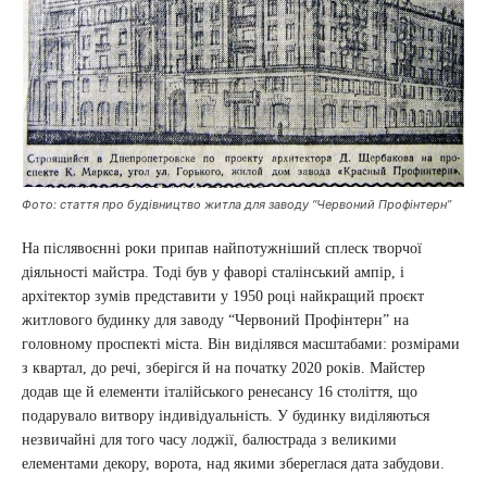
Фото: стаття про будівництво житла для заводу “Червоний Профінтерн”
На післявоєнні роки припав найпотужніший сплеск творчої
діяльності майстра. Тоді був у фаворі сталінський ампір, і
архітектор зумів представити у 1950 році найкращий проєкт
житлового будинку для заводу “Червоний Профінтерн” на
головному проспекті міста. Він виділявся масштабами: розмірами
з квартал, до речі, зберігся й на початку 2020 років. Майстер
додав ще й елементи італійського ренесансу 16 століття, що
подарувало витвору індивідуальність. У будинку виділяються
незвичайні для того часу лоджії, балюстрада з великими
елементами декору, ворота, над якими збереглася дата забудови.