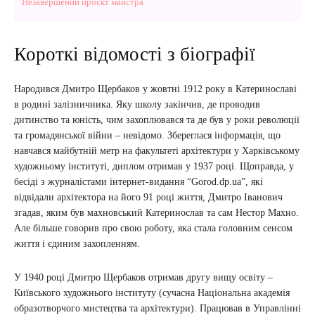
Незавершений проєкт майстра
Короткі відомості з біографії
Народився Дмитро Щербаков у жовтні 1912 року в Катеринославі
в родині залізничника. Яку школу закінчив, де проводив
дитинство та юність, чим захоплювався та де був у роки революції
та громадянської війни – невідомо. Збереглася інформація, що
навчався майбутній метр на факультеті архітектури у Харківському
художньому інституті, диплом отримав у 1937 році. Щоправда, у
бесіді з журналістами інтернет-видання “Gorod.dp.ua”, які
відвідали архітектора на його 91 році життя, Дмитро Іванович
згадав, яким був махновський Катеринослав та сам Нестор Махно.
Але більше говорив про свою роботу, яка стала головним сенсом
життя і єдиним захопленням.
У 1940 році Дмитро Щербаков отримав другу вищу освіту –
Київського художнього інституту (сучасна Національна академія
образотворчого мистецтва та архітектури). Працював в Управлінні