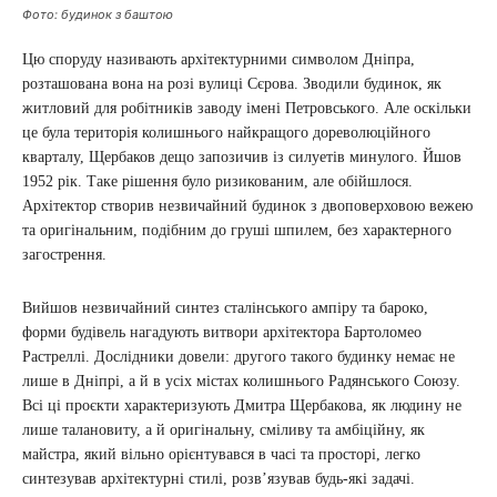
Фото: будинок з баштою
Цю споруду називають архітектурними символом Дніпра,
розташована вона на розі вулиці Сєрова. Зводили будинок, як
житловий для робітників заводу імені Петровського. Але оскільки
це була територія колишнього найкращого дореволюційного
кварталу, Щербаков дещо запозичив із силуетів минулого. Йшов
1952 рік. Таке рішення було ризикованим, але обійшлося.
Архітектор створив незвичайний будинок з двоповерховою вежею
та оригінальним, подібним до груші шпилем, без характерного
загострення.
Вийшов незвичайний синтез сталінського ампіру та бароко,
форми будівель нагадують витвори архітектора Бартоломео
Растреллі. Дослідники довели: другого такого будинку немає не
лише в Дніпрі, а й в усіх містах колишнього Радянського Союзу.
Всі ці проєкти характеризують Дмитра Щербакова, як людину не
лише талановиту, а й оригінальну, сміливу та амбіційну, як
майстра, який вільно орієнтувався в часі та просторі, легко
синтезував архітектурні стилі, розв’язував будь-які задачі.