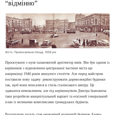
“відмінно”
Фото: Привокзальна площа, 1958 рік
Проєктувати з нуля талановитий архітектор вмів. Він був одним із
керівників з відновлення центральної частини міста ще
наприкінці 1940 років минулого століття. Але перед майстром
поставили нову задачу: реконструювати дореволюційні будинки
так, щоб вони вписалися в стиль сталінського ампіру. Це
здавалося неможливим, але під керівництвом Дмитра Івановича
таки розробили концептуальний варіант та ескізний генеральний
план із великими комплексами громадських будівель.
Результатом зусиль став оновлений колишній будинок Азово-