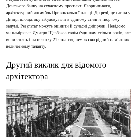
Донського банку на сучасному проспекті Яворницького,
архітектурний ансамбль Привокзальної площі. До речі, це єдина у
Дніпрі площа, яку забудовували в єдиному стилі й творчому
задумі. Результат можуть оцінити й сучасні дніпряни. Невідомо,
чи намірював Дмитро Щербаков своїм будинкам стільки років, але
вони стоять і на початку 21 століття, немов своєрідний пам’ятник
величезному таланту.
Другий виклик для відомого
архітектора