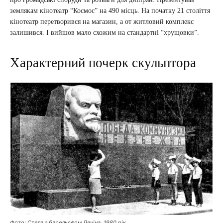
землякам кінотеатр “Космос” на 490 місць. На початку 21 століття
кінотеатр перетворився на магазин, а от житловий комплекс
залишився. І вийшов мало схожим на стандартні “хрущовки”.
Характерний почерк скульптора
Фото: Стела з барельєфом Леніна, 1980 рік