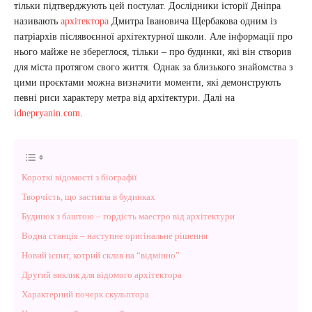
тільки підтверджують цей постулат. Дослідники історії Дніпра
називають
архітектора
Дмитра Івановича Щербакова одним із
патріархів післявоєнної архітектурної школи. Але інформації про
нього майже не збереглося, тільки – про будинки, які він створив
для міста протягом свого життя. Однак за близького знайомства з
цими проєктами можна визначити моменти, які демонструють
певні риси характеру метра від архітектури. Далі на
idnepryanin.com
.
Короткі відомості з біографії
Творчість, що застигла в будинках
Будинок з баштою – гордість маестро від архітектури
Водна станція – наступне оригінальне рішення
Новий іспит, котрий склав на “відмінно”
Другий виклик для відомого архітектора
Характерний почерк скульптора