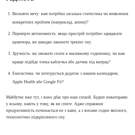
Визначте мету: вам потрібна загальна статистика чи виявлення
конкретних проблем (наприклад, апное)?
Перевірте автономність: якщо пристрій потрібно заряджати
щовечора, ви швидко закинете трекінг сну.
Зручність: ви зможете спати в масивному годиннику, чи вам
краще підійде тонка каблучка або датчик під матрац?
Екосистема: чи інтегрується додаток з вашим календарем,
Apple Health або Google Fit?
Майбутнє вже тут, і воно дбає про наш спокій. Будьте новаторами
у всьому, навіть у тому, як ви спите. Адже справжня
продуктивність починається не з кави, а з восьми годин якісного,
технологічно підкріпленого сну.