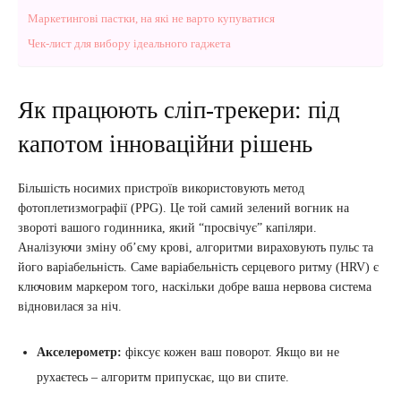
Маркетингові пастки, на які не варто купуватися
Чек-лист для вибору ідеального гаджета
Як працюють сліп-трекери: під
капотом інноваційни рішень
Більшість носимих пристроїв використовують метод
фотоплетизмографії (PPG). Це той самий зелений вогник на
звороті вашого годинника, який “просвічує” капіляри.
Аналізуючи зміну об’єму крові, алгоритми вираховують пульс та
його варіабельність. Саме варіабельність серцевого ритму (HRV) є
ключовим маркером того, наскільки добре ваша нервова система
відновилася за ніч.
Акселерометр:
фіксує кожен ваш поворот. Якщо ви не
рухаєтесь – алгоритм припускає, що ви спите.