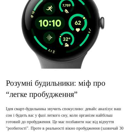
Розумні будильники: міф про
“легке пробудження”
Ідея смарт-будильника звучить спокусливо: девайс аналізує ваш
сон і будить вас у фазі легкого сну, коли організм найбільш
готовий до пробудження. Це має позбавити нас від відчуття
“розбитості”. Проте в реальності вікно пробудження (зазвичай 30