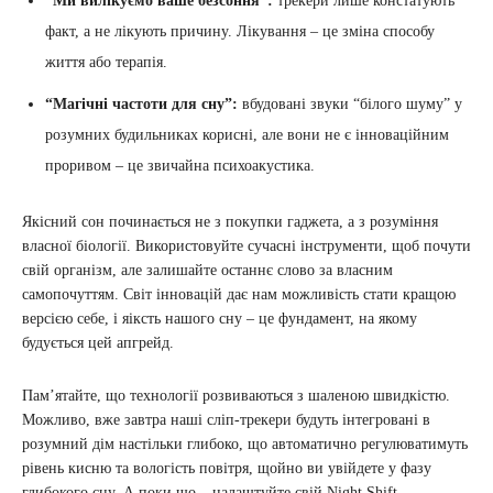
“Ми вилікуємо ваше безсоння”:
трекери лише констатують
факт, а не лікують причину. Лікування – це зміна способу
життя або терапія.
“Магічні частоти для сну”:
вбудовані звуки “білого шуму” у
розумних будильниках корисні, але вони не є інноваційним
проривом – це звичайна психоакустика.
Якісний сон починається не з покупки гаджета, а з розуміння
власної біології. Використовуйте сучасні інструменти, щоб почути
свій організм, але залишайте останнє слово за власним
самопочуттям. Світ інновацій дає нам можливість стати кращою
версією себе, і яіксть нашого сну – це фундамент, на якому
будується цей апгрейд.
Пам’ятайте, що технології розвиваються з шаленою швидкістю.
Можливо, вже завтра наші сліп-трекери будуть інтегровані в
розумний дім настільки глибоко, що автоматично регулюватимуть
рівень кисню та вологість повітря, щойно ви увійдете у фазу
глибокого сну. А поки що – налаштуйте свій Night Shift,