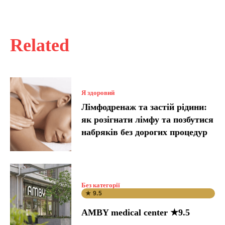
Related
Я здоровий
Лімфодренаж та застій рідини:
як розігнати лімфу та позбутися
набряків без дорогих процедур
Без категорії
★ 9.5
AMBY medical center ★9.5