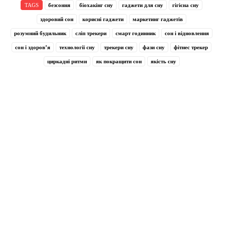
TAGS
безсоння
біохакінг сну
гаджети для сну
гігієна сну
здоровий сон
корисні гаджети
маркетинг гаджетів
розумний будильник
сліп трекери
смарт годинник
сон і відновлення
сон і здоров’я
технології сну
трекери сну
фази сну
фітнес трекер
циркадні ритми
як покращити сон
якість сну