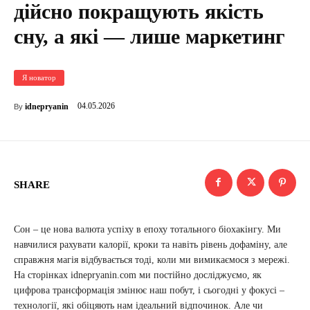
дійсно покращують якість
сну, а які — лише маркетинг
Я новатор
04.05.2026
idnepryanin
By
SHARE
Сон – це нова валюта успіху в епоху тотального біохакінгу. Ми
навчилися рахувати калорії, кроки та навіть рівень дофаміну, але
справжня магія відбувається тоді, коли ми вимикаємося з мережі.
На сторінках idnepryanin.com ми постійно досліджуємо, як
цифрова трансформація змінює наш побут, і сьогодні у фокусі –
технології, які обіцяють нам ідеальний відпочинок. Але чи