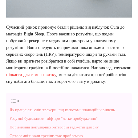
Сучасний ринок пропонує безліч рішень: від каблучок Oura до
матраців Eight Sleep. Проте важливо розуміти, що жоден
побутовий трекер не є медичним пристроєм у класичному
розумінні. Вони оперують непрямими показниками: частотою
серцевих скорочень (HRV), температурою шкіри та рухами тіла.
Якщо ви прагнете розібратися в собі глибше, варто не лише
моніторити графіки, а й постійно навчатися. Наприклад, слухаючи
підкасти для саморозвитку
, можна дізнатися про нейробіологію
сну набагато більше, ніж з короткого звіту в додатку.
Як працюють сліп-трекери: під капотом інноваційни рішень
Розумні будильники: міф про “легке пробудження”
Порівняння популярних категорій гаджетів для сну
Ортосомнія: коли трекінг стає проблемою