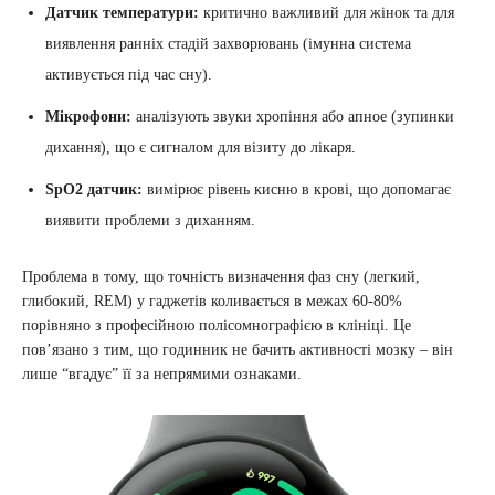
Датчик температури:
критично важливий для жінок та для
виявлення ранніх стадій захворювань (імунна система
активується під час сну).
Мікрофони:
аналізують звуки хропіння або апное (зупинки
дихання), що є сигналом для візиту до лікаря.
SpO2 датчик:
вимірює рівень кисню в крові, що допомагає
виявити проблеми з диханням.
Проблема в тому, що точність визначення фаз сну (легкий,
глибокий, REM) у гаджетів коливається в межах 60-80%
порівняно з професійною полісомнографією в клініці. Це
пов’язано з тим, що годинник не бачить активності мозку – він
лише “вгадує” її за непрямими ознаками.