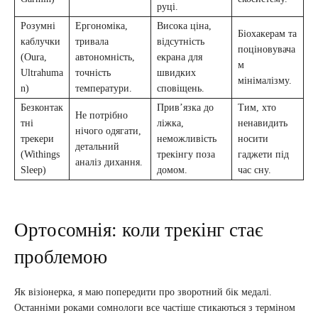
руці.
Розумні
Ергономіка,
Висока ціна,
Біохакерам та
каблучки
тривала
відсутність
поціновувача
(Oura,
автономність,
екрана для
м
Ultrahuma
точність
швидких
мінімалізму.
n)
температури.
сповіщень.
Безконтак
Прив’язка до
Тим, хто
Не потрібно
тні
ліжка,
ненавидить
нічого одягати,
трекери
неможливість
носити
детальний
(Withings
трекінгу поза
гаджети під
аналіз дихання.
Sleep)
домом.
час сну.
Ортосомнія: коли трекінг стає
проблемою
Як візіонерка, я маю попередити про зворотний бік медалі.
Останніми роками сомнологи все частіше стикаються з терміном