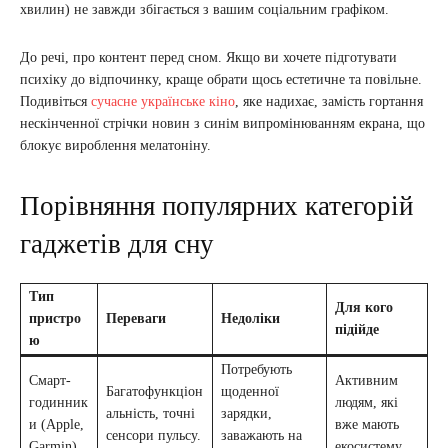
хвилин) не завжди збігається з вашим соціальним графіком.
До речі, про контент перед сном. Якщо ви хочете підготувати
психіку до відпочинку, краще обрати щось естетичне та повільне.
Подивіться
сучасне українське кіно
, яке надихає, замість гортання
нескінченної стрічки новин з синім випромінюванням екрана, що
блокує вироблення мелатоніну.
Порівняння популярних категорій
гаджетів для сну
Тип
Для кого
пристро
Переваги
Недоліки
підійде
ю
Потребують
Смарт-
Активним
Багатофункціон
щоденної
годинник
людям, які
альність, точні
зарядки,
и (Apple,
вже мають
сенсори пульсу.
заважають на
Garmin)
екосистему.