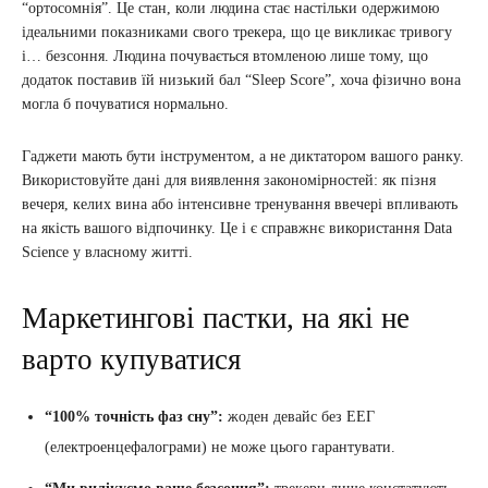
“ортосомнія”. Це стан, коли людина стає настільки одержимою
ідеальними показниками свого трекера, що це викликає тривогу
і… безсоння. Людина почувається втомленою лише тому, що
додаток поставив їй низький бал “Sleep Score”, хоча фізично вона
могла б почуватися нормально.
Гаджети мають бути інструментом, а не диктатором вашого ранку.
Використовуйте дані для виявлення закономірностей: як пізня
вечеря, келих вина або інтенсивне тренування ввечері впливають
на якість вашого відпочинку. Це і є справжнє використання Data
Science у власному житті.
Маркетингові пастки, на які не
варто купуватися
“100% точність фаз сну”:
жоден девайс без ЕЕГ
(електроенцефалограми) не може цього гарантувати.