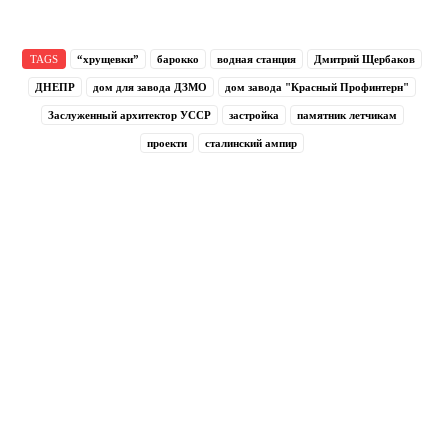
TAGS
“хрущевки”
барокко
водная станция
Дмитрий Щербаков
ДНЕПР
дом для завода ДЗМО
дом завода "Красный Профинтерн"
Заслуженный архитектор УССР
застройка
памятник летчикам
проекти
сталинский ампир