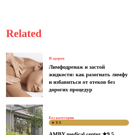
Related
Я здоров
Лимфодренаж и застой
жидкости: как разогнать лимфу
и избавиться от отеков без
дорогих процедур
Без категории
★ 9.5
AMBY medical center ★9.5