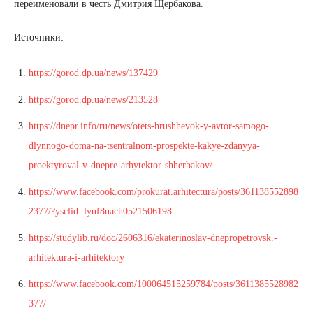
переименовали в честь Дмитрия Щербакова.
Источники:
https://gorod.dp.ua/news/137429
https://gorod.dp.ua/news/213528
https://dnepr.info/ru/news/otets-hrushhevok-y-avtor-samogo-
dlynnogo-doma-na-tsentralnom-prospekte-kakye-zdanyya-
proektyroval-v-dnepre-arhytektor-shherbakov/
https://www.facebook.com/prokurat.arhitectura/posts/361138552898
2377/?ysclid=lyuf8uach0521506198
https://studylib.ru/doc/2606316/ekaterinoslav-dnepropetrovsk.-
arhitektura-i-arhitektory
https://www.facebook.com/100064515259784/posts/3611385528982
377/