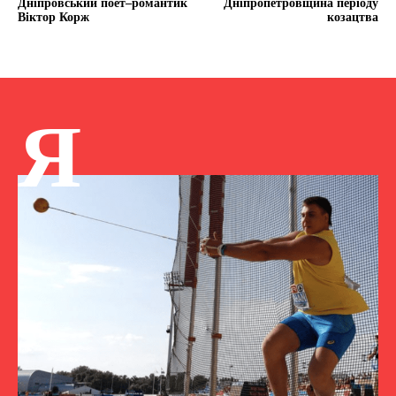
Дніпровський поет–романтик
Дніпропетровщина періоду
Віктор Корж
козацтва
Я