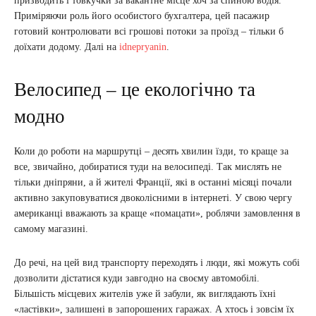
призводить і товкучки за вакантне місце хоч за спиною водія.
Приміряючи роль його особистого бухгалтера, цей пасажир
готовий контролювати всі грошові потоки за проїзд – тільки б
доїхати додому. Далі на
idnepryanin
.
Велосипед – це екологічно та
модно
Коли до роботи на маршрутці – десять хвилин їзди, то краще за
все, звичайно, добиратися туди на велосипеді. Так мислять не
тільки дніпряни, а й жителі Франції, які в останні місяці почали
активно закуповуватися двоколісними в інтернеті. У свою чергу
американці вважають за краще «помацати», роблячи замовлення в
самому магазині.
До речі, на цей вид транспорту переходять і люди, які можуть собі
дозволити дістатися куди завгодно на своєму автомобілі.
Більшість місцевих жителів уже й забули, як виглядають їхні
«ластівки», залишені в запорошених гаражах. А хтось і зовсім їх