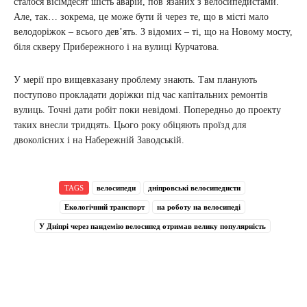
сталося вісімдесят шість аварій, пов’язаних з велосипедистами.
Але, так… зокрема, це може бути й через те, що в місті мало
велодоріжок – всього дев’ять. З відомих – ті, що на Новому мосту,
біля скверу Прибережного і на вулиці Курчатова.
У мерії про вищевказану проблему знають. Там планують
поступово прокладати доріжки під час капітальних ремонтів
вулиць. Точні дати робіт поки невідомі. Попередньо до проекту
таких внесли тридцять. Цього року обіцяють проїзд для
двоколісних і на Набережній Заводській.
TAGS
велосипеди
дніпровські велосипедисти
Екологічний транспорт
на роботу на велосипеді
У Дніпрі через пандемію велосипед отримав велику популярність