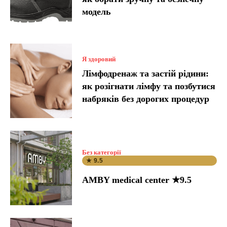
модель
Я здоровий
Лімфодренаж та застій рідини:
як розігнати лімфу та позбутися
набряків без дорогих процедур
Без категорії
★ 9.5
AMBY medical center ★9.5