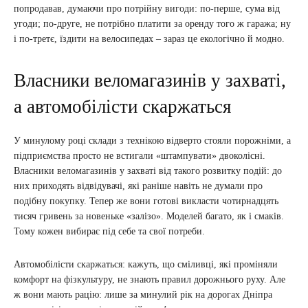
попродавав, думаючи про потрійну вигоди: по-перше, сума від
угоди; по-друге, не потрібно платити за оренду того ж гаража; ну
і по-третє, їздити на велосипедах – зараз це екологічно й модно.
Власники веломагазинів у захваті,
а автомобілісти скаржаться
У минулому році склади з технікою відверто стояли порожніми, а
підприємства просто не встигали «штампувати» двоколісні.
Власники веломагазинів у захваті від такого розвитку подій: до
них приходять відвідувачі, які раніше навіть не думали про
подібну покупку. Тепер же вони готові викласти чотирнадцять
тисяч гривень за новеньке «залізо». Моделей багато, як і смаків.
Тому кожен вибирає під себе та свої потреби.
Автомобілісти скаржаться: кажуть, що сміливці, які проміняли
комфорт на фізкультуру, не знають правил дорожнього руху. Але
ж вони мають рацію: лише за минулий рік на дорогах Дніпра