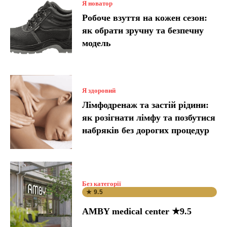
Я новатор
Робоче взуття на кожен сезон:
як обрати зручну та безпечну
модель
Я здоровий
Лімфодренаж та застій рідини:
як розігнати лімфу та позбутися
набряків без дорогих процедур
Без категорії
★ 9.5
AMBY medical center ★9.5