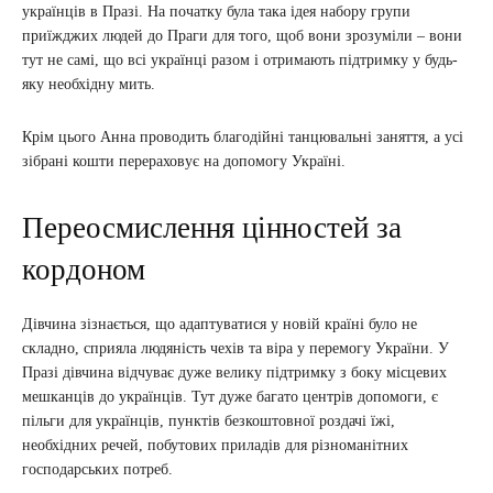
українців в Празі. На початку була така ідея набору групи
приїжджих людей до Праги для того, щоб вони зрозуміли – вони
тут не самі, що всі українці разом і отримають підтримку у будь-
яку необхідну мить.
Крім цього Анна проводить благодійні танцювальні заняття, а усі
зібрані кошти перераховує на допомогу Україні.
Переосмислення цінностей за
кордоном
Дівчина зізнається, що адаптуватися у новій країні було не
складно, сприяла людяність чехів та віра у перемогу України. У
Празі дівчина відчуває дуже велику підтримку з боку місцевих
мешканців до українців. Тут дуже багато центрів допомоги, є
пільги для українців, пунктів безкоштовної роздачі їжі,
необхідних речей, побутових приладів для різноманітних
господарських потреб.