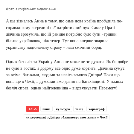
Фото з соціальних мереж Анни
А ще зізналась Анна в тому, що саме нова країна пробудила по-
справжньому всередині неї патріотичний дух. Саме у Празі
дівчина зрозуміла, що їй раніше потрібно було бути «трішки
більше українкою», ніж тепер. Тут вона вперше зварила
українську національну страву – наш смачний борщ.
Однак без сліз за Україну Анна не може не згадувати. Як би добре
не було в гостях, а додому все одно дуже кортить! Дівчина сумує
за всіма: батьками, людьми та навіть землею Дніпра! Поки що
вона ще в Чехії, а думками вже давно на Батьківщині. У планах
безліч справ, однак найголовніша – відсвяткувати Перемогу!
TAGS
війна
культура
танці
хореограф
як хореограф з Дніпра облаштовує своє життя у Чехії