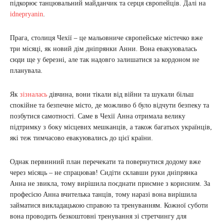
підкорює танцювальний майданчик та серця європейців. Далі на
idnepryanin
.
Прага, столиця Чехії – це мальовниче європейське містечко вже
три місяці, як новий дім дніпрянки Анни. Вона евакуювалась
сюди ще у березні, але так надовго залишатися за кордоном не
планувала.
Як
зізналась
дівчина, вони тікали від війни та шукали більш
спокійне та безпечне місто, де можливо б було відчути безпеку та
позбутися самотності. Саме в Чехії Анна отримала велику
підтримку з боку місцевих мешканців, а також багатьох українців,
які теж тимчасово евакуювались до цієї країни.
Однак первинний план перечекати та повернутися додому вже
через місяць – не спрацював! Сидіти склавши руки дніпрянка
Анна не звикла, тому вирішила поєднати приємне з корисним. За
професією Анна вчителька танців, тому наразі вона вирішила
займатися викладацькою справою та тренуванням. Кожної суботи
вона проводить безкоштовні тренування зі стретчингу для