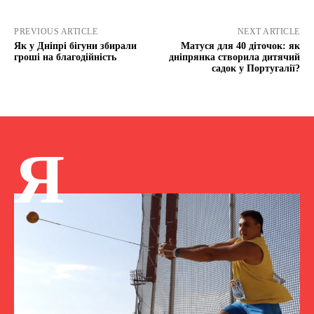
PREVIOUS ARTICLE
NEXT ARTICLE
Як у Дніпрі бігуни збирали
Матуся для 40 діточок: як
гроші на благодійність
дніпрянка створила дитячий
садок у Португалії?
Я