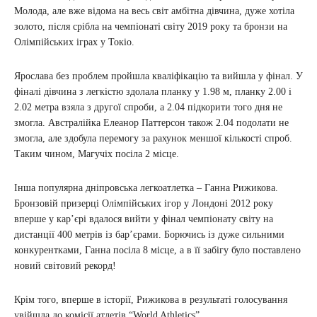
Молода, але вже відома на весь світ амбітна дівчина, дуже хотіла
золото, після срібла на чемпіонаті світу 2019 року та бронзи на
Олімпійських іграх у Токіо.
Ярослава без проблем пройшла кваліфікацію та вийшла у фінал. У
фіналі дівчина з легкістю здолала планку у 1.98 м, планку 2.00 і
2.02 метра взяла з другої спроби, а 2.04 підкорити того дня не
змогла. Австралійка Елеанор Паттерсон також 2.04 подолати не
змогла, але здобула перемогу за рахунок меншої кількості спроб.
Таким чином, Магучіх посіла 2 місце.
Інша популярна дніпровська легкоатлетка – Ганна Рижикова.
Бронзовій призерці Олімпійських ігор у Лондоні 2012 року
вперше у кар’єрі вдалося вийти у фінал чемпіонату світу на
дистанції 400 метрів із бар’єрами. Борючись із дуже сильними
конкурентками, Ганна посіла 8 місце, а в її забігу було поставлено
новий світовий рекорд!
Крім того, вперше в історії, Рижикова в результаті голосування
увійшла до комісії атлетів “World Athletics”.