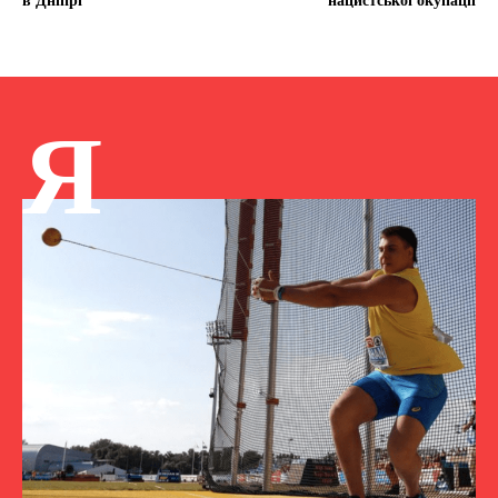
в Дніпрі
нацистської окупації
Я