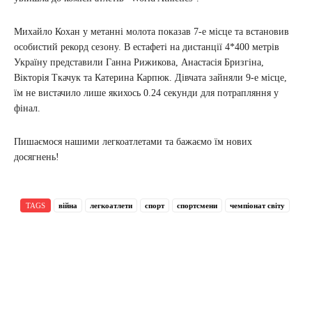
Михайло Кохан у метанні молота показав 7-е місце та встановив
особистий рекорд сезону. В естафеті на дистанції 4*400 метрів
Україну представили Ганна Рижикова, Анастасія Бризгіна,
Вікторія Ткачук та Катерина Карпюк. Дівчата зайняли 9-е місце,
їм не вистачило лише якихось 0.24 секунди для потрапляння у
фінал.
Пишаємося нашими легкоатлетами та бажаємо їм нових
досягнень!
TAGS
війна
легкоатлети
спорт
спортсмени
чемпіонат світу