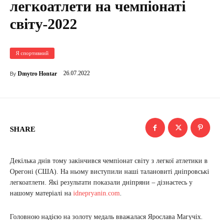
легкоатлети на чемпіонаті
світу-2022
Я спортивний
26.07.2022
Dmytro Hontar
By
SHARE
Декілька днів тому закінчився чемпіонат світу з легкої атлетики в
Орегоні (США). На ньому виступили наші талановиті дніпровські
легкоатлети. Які результати показали дніпряни – дізнаєтесь у
нашому матеріалі на
idnepryanin.com
.
Головною надією на золоту медаль вважалася Ярослава Магучіх.