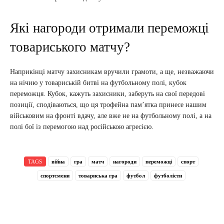
Які нагороди отримали переможці
товариського матчу?
Наприкінці матчу захисникам вручили грамоти, а ще, незважаючи
на нічию у товариській битві на футбольному полі, кубок
переможця. Кубок, кажуть захисники, заберуть на свої передові
позиції, сподіваються, що ця трофейна пам’ятка принесе нашим
військовим на фронті вдачу, але вже не на футбольному полі, а на
полі бої із перемогою над російською агресією.
TAGS
війна
гра
матч
нагороди
переможці
спорт
спортсмени
товариська гра
футбол
футболісти