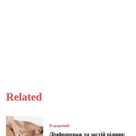
Related
Я здоровий
Лімфодренаж та застій рідини: