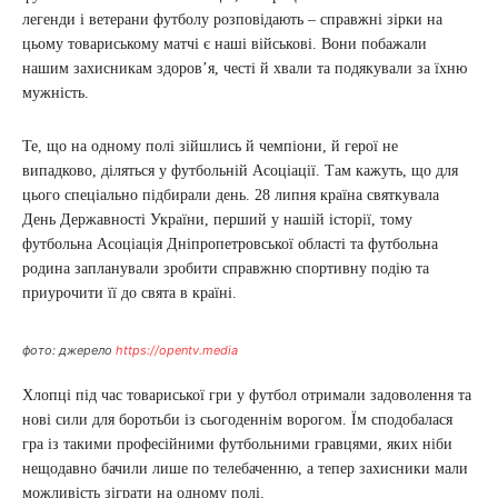
легенди і ветерани футболу розповідають – справжні зірки на
цьому товариському матчі є наші військові. Вони побажали
нашим захисникам здоров’я, честі й хвали та подякували за їхню
мужність.
Те, що на одному полі зійшлись й чемпіони, й герої не
випадково, діляться у футбольній Асоціації. Там кажуть, що для
цього спеціально підбирали день. 28 липня країна святкувала
День Державності України, перший у нашій історії, тому
футбольна Асоціація Дніпропетровської області та футбольна
родина запланували зробити справжню спортивну подію та
приурочити її до свята в країні.
фото: джерело
https://opentv.media
Хлопці під час товариської гри у футбол отримали задоволення та
нові сили для боротьби із сьогоденнім ворогом. Їм сподобалася
гра із такими професійними футбольними гравцями, яких ніби
нещодавно бачили лише по телебаченню, а тепер захисники мали
можливість зіграти на одному полі.