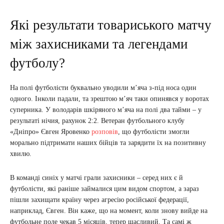
Які результати товариського матчу
між захисниками та легендами
футболу?
На полі футболісти буквально уводили м’яча з-під носа один
одного. Інколи падали, та зрештою м’яч таки опинявся у воротах
суперника. У володарів шкіряного м’яча на полі два тайми – у
результаті нічия, рахунок 2:2. Ветеран футбольного клубу
«Дніпро» Євген Яровенко
розповів
, що футболісти змогли
морально підтримати наших бійців та зарядити їх на позитивну
хвилю.
В команді синіх у матчі грали захисники – серед них є й
футболісти, які раніше займалися цим видом спортом, а зараз
пішли захищати країну через агресію російської федерації,
наприклад, Євген. Він каже, що на момент, коли знову вийде на
футбольне поле чекав 5 місяців, тепер щасливий. Та самі ж