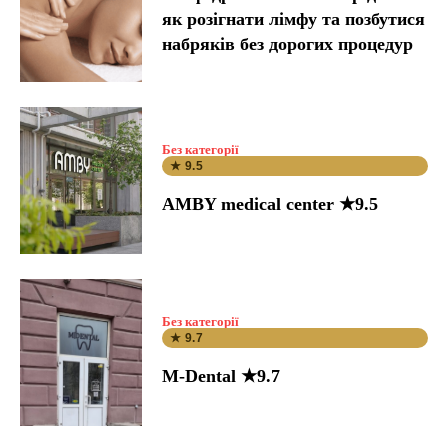
як розігнати лімфу та позбутися
набряків без дорогих процедур
Без категорії
★ 9.5
AMBY medical center ★9.5
Без категорії
★ 9.7
M-Dental ★9.7