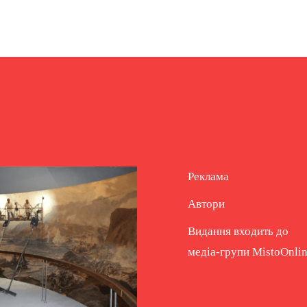
Реклама
Автори
Видання входить до
медіа-групи
MistoOnli