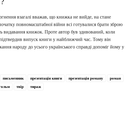
»?
гнення взагалі вважав, що книжка не вийде, на стане
 початку повномасштабної війни всі готувалися брати зброю
сть видавання книжок. Проте автор був здивований, коли
 підтвердив випуск книги у найближчий час. Тому він
жання народу до усього українського справді допоміг йому у
письменник
презентація книги
презентація роману
роман
гольм
твір
тираж