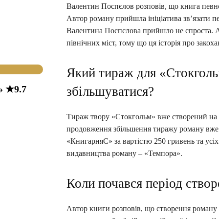
Валентин Поспєлов розповів, що книга певн
Автор роману прийшла ініціатива зв’язати п
Валентина Поспєлова прийшло не спроста. А 
північних міст, тому що ця історія про закоха
Який тираж для «Стокголь
» ★9.7
збільшуватися?
Тираж твору «Стокгольм» вже створений на 7
продовження збільшення тиражу роману вже 
«КнигарняЄ» за вартістю 250 гривень та усіх
видавництва роману – «Темпора».
Коли почався період створ
Автор книги розповів, що створення роману 