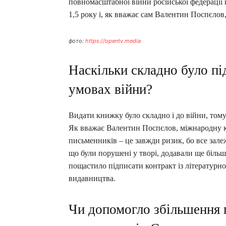
повномасштабної війни російської федерації 
1,5 року і, як вважає сам Валентин Поспєлов
фото:
https://opentv.media
Наскільки складно було пі
умовах війни?
Видати книжку було складно і до війни, тому 
Як вважає Валентин Поспєлов, міжнародну к
письменників – це завжди ризик, бо все залеж
що були порушені у творі, додавали ще більш
пощастило підписати контракт із літературн
видавництва.
Чи допомогло збільшення п