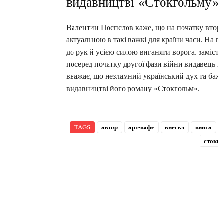
видавництві «Стокгольму
Валентин Поспєлов каже, що на початку втор
актуальною в такі важкі для країни часи. На
до рук й усією силою виганяти ворога, замі
посеред початку другої фази війни видавець
вважає, що незламний український дух та ба
видавництві його роману «Стокгольм».
TAGS
автор
арт-кафе
внески
книга
сток