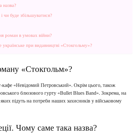
а назва?
і чи буде збільшуватися?
ня роман в умовах війни?
е українське при видавництві «Стокгольму»?
оману «Стокгольм»?
рт-кафе «Невідомий Петровський». Окрім цього, також
вського блюзового гурту «Bullet Blues Band». Зокрема, на
и яких підуть на потреби наших захисників у військовому
ції. Чому саме така назва?