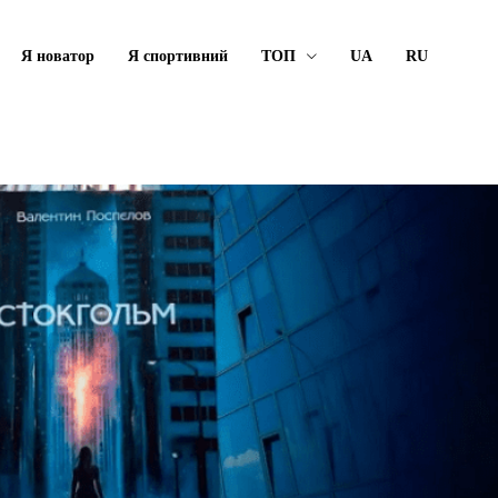
Я новатор
Я спортивний
ТОП
UA
RU