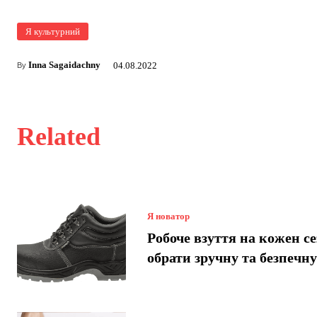
Я культурний
Inna Sagaidachny
04.08.2022
By
Related
Я новатор
Робоче взуття на кожен се
обрати зручну та безпечн