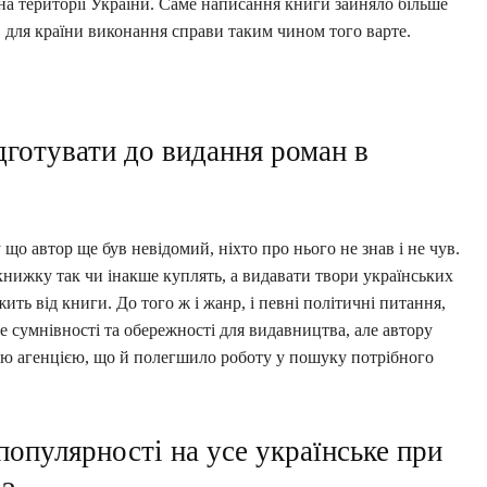
на території України. Саме написання книги зайняло більше
, для країни виконання справи таким чином того варте.
дготувати до видання роман в
що автор ще був невідомий, ніхто про нього не знав і не чув.
нижку так чи інакше куплять, а видавати твори українських
ить від книги. До того ж і жанр, і певні політичні питання,
е сумнівності та обережності для видавництва, але автору
ою агенцією, що й полегшило роботу у пошуку потрібного
опулярності на усе українське при