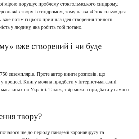
ої мірою порушує проблему стокгольмського синдрому.
ерсонажів твору із синдромом, тому назва «Стокгольм» для
вже потім із цього прийшла ідея створення трилогії
ність у людину, яка робить тобі погано.
му» вже створений і чи буде
50 екземплярів. Проте автор книги розповів, що
у процесі. Книгу можна придбати у інтернет-магазині
 магазинах по Україні. Також, твір можна придбати у самого
ення твору?
почалося ще до періоду пандемії коронавірусу та