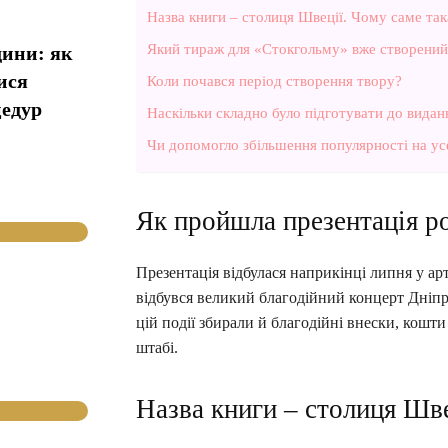
Назва книги – столиця Швеції. Чому саме так
Який тираж для «Стокгольму» вже створений 
дини: як
ися
Коли почався період створення твору?
цедур
Наскільки складно було підготувати до видан
Чи допомогло збільшення популярності на ус
Як пройшла презентація р
Презентація відбулася наприкінці липня у а
відбувся великий благодійний концерт Дніпро
цій події збирали й благодійні внески, кошт
штабі.
Назва книги – столиця Шве