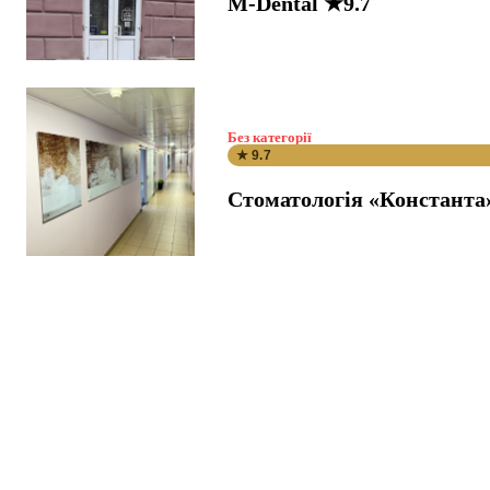
M-Dental ★9.7
Без категорії
★ 9.7
Стоматологія «Константа