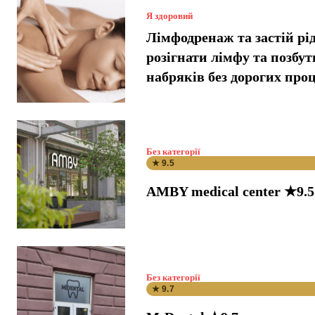
Я здоровий
Лімфодренаж та застій рі
розігнати лімфу та позбут
набряків без дорогих про
Без категорії
★ 9.5
AMBY medical center ★9.5
Без категорії
★ 9.7