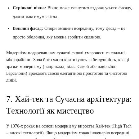
Стрічкові вікна:
Вікно може тягнутися вздовж усього фасаду,
даючи максимум світла.
Вільний фасад:
Опори зміщені всередину, тому фасад – це
просто оболонка, яку можна зробити скляною.
Модернізм подарував нам сучасні скляні хмарочоси та спальні
мікрорайони. Хоча його часто критикують за бездушність, кращі
зразки модернізму (наприклад, вілла Савой або павільйон
Барселони) вражають своєю елегантною простотою та чистотою
ліній.
7. Хай-тек та Сучасна архітектура:
Технології як мистецтво
У 1970-х роках на основі модернізму виростає Хай-тек (High Tech
– високі технології). Якщо модернізм ховав інженерію всередині