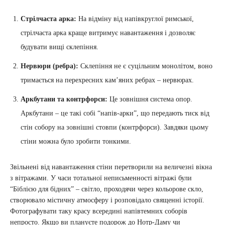
Стрілчаста арка:
На відміну від напівкруглої римської,
стрілчаста арка краще витримує навантаження і дозволяє
будувати вищі склепіння.
Нервюри (ребра):
Склепіння не є суцільним монолітом, воно
тримається на перехресних кам’яних ребрах – нервюрах.
Аркбутани та контрфорси:
Це зовнішня система опор.
Аркбутани – це такі собі “напів-арки”, що передають тиск від
стін собору на зовнішні стовпи (контрфорси). Завдяки цьому
стіни можна було зробити тонкими.
Звільнені від навантаження стіни перетворили на величезні вікна
з вітражами. У часи тотальної неписьменності вітражі були
“Біблією для бідних” – світло, проходячи через кольорове скло,
створювало містичну атмосферу і розповідало священні історії.
Фотографувати таку красу всередині напівтемних соборів
непросто. Якщо ви плануєте подорож до Нотр-Даму чи