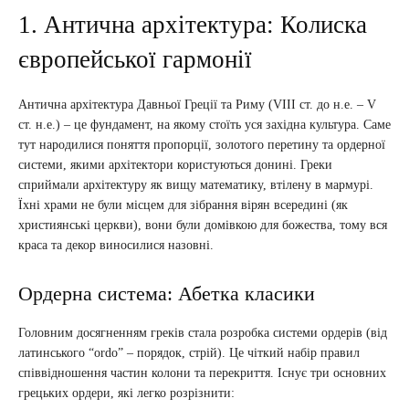
1. Антична архітектура: Колиска
європейської гармонії
Антична архітектура Давньої Греції та Риму (VIII ст. до н.е. – V
ст. н.е.) – це фундамент, на якому стоїть уся західна культура. Саме
тут народилися поняття пропорції, золотого перетину та ордерної
системи, якими архітектори користуються донині. Греки
сприймали архітектуру як вищу математику, втілену в мармурі.
Їхні храми не були місцем для зібрання вірян всередині (як
християнські церкви), вони були домівкою для божества, тому вся
краса та декор виносилися назовні.
Ордерна система: Абетка класики
Головним досягненням греків стала розробка системи ордерів (від
латинського “ordo” – порядок, стрій). Це чіткий набір правил
співвідношення частин колони та перекриття. Існує три основних
грецьких ордери, які легко розрізнити: