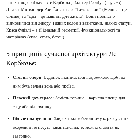
Батьки модернізму – Ле Корбюзьє, Вальтер Гропіус (Баугауз),
Людвіг Міс ван дер Рое. Їхнє гасло: “Less is more” (Менше – це
більше) та “Дім – це машина для житла”. Вони повністю
відмовилися від декору. Ніяких колон з завитками, ніяких статуй.
Краса будівлі – в її ідеальній геометрії, функціональності та
матеріалах (скло, сталь, бетон).
5 принципів сучасної архітектури Ле
Корбюзьє:
Стовпи-опори:
Будинок піднімається над землею, щоб під
ним була зелена зона або проїзд.
Плоский дах-тераса:
Замість горища – корисна площа для
саду або відпочинку.
Вільне планування:
Завдяки залізобетонному каркасу стіни
всередині не несуть навантаження, їх можна ставити як
завгодно.