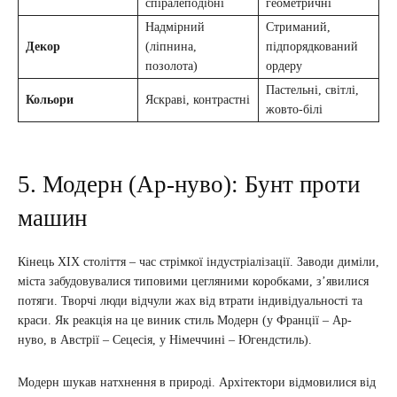
спіралеподібні
геометричні
Надмірний
Стриманий,
Декор
(ліпнина,
підпорядкований
позолота)
ордеру
Пастельні, світлі,
Кольори
Яскраві, контрастні
жовто-білі
5. Модерн (Ар-нуво): Бунт проти
машин
Кінець XIX століття – час стрімкої індустріалізації. Заводи диміли,
міста забудовувалися типовими цегляними коробками, з’явилися
потяги. Творчі люди відчули жах від втрати індивідуальності та
краси. Як реакція на це виник стиль Модерн (у Франції – Ар-
нуво, в Австрії – Сецесія, у Німеччині – Югендстиль).
Модерн шукав натхнення в природі. Архітектори відмовилися від