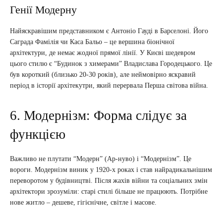
Генії Модерну
Найяскравішим представником є Антоніо Гауді в Барселоні. Його
Саграда Фамілія чи Каса Бальо – це вершина біонічної
архітектури, де немає жодної прямої лінії. У Києві шедевром
цього стилю є “Будинок з химерами” Владислава Городецького. Це
був короткий (близько 20-30 років), але неймовірно яскравий
період в історії архітекутри, який перервала Перша світова війна.
6. Модернізм: Форма слідує за
функцією
Важливо не плутати “Модерн” (Ар-нуво) і “Модернізм”. Це
вороги. Модернізм виник у 1920-х роках і став найрадикальнішим
переворотом у будівництві. Після жахів війни та соціальних змін
архітектори зрозуміли: старі стилі більше не працюють. Потрібне
нове житло – дешеве, гігієнічне, світле і масове.