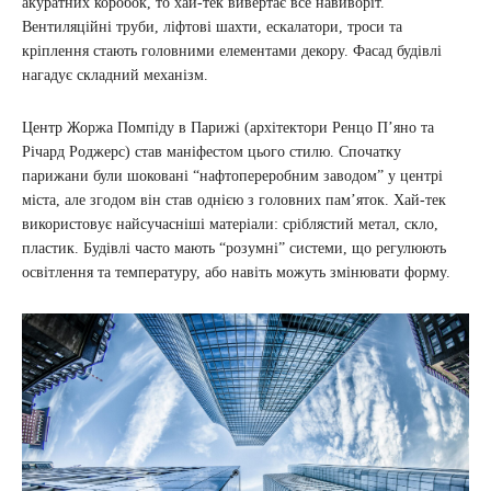
акуратних коробок, то хай-тек вивертає все навиворіт.
Вентиляційні труби, ліфтові шахти, ескалатори, троси та
кріплення стають головними елементами декору. Фасад будівлі
нагадує складний механізм.
Центр Жоржа Помпіду в Парижі (архітектори Ренцо П’яно та
Річард Роджерс) став маніфестом цього стилю. Спочатку
парижани були шоковані “нафтопереробним заводом” у центрі
міста, але згодом він став однією з головних пам’яток. Хай-тек
використовує найсучасніші матеріали: сріблястий метал, скло,
пластик. Будівлі часто мають “розумні” системи, що регулюють
освітлення та температуру, або навіть можуть змінювати форму.