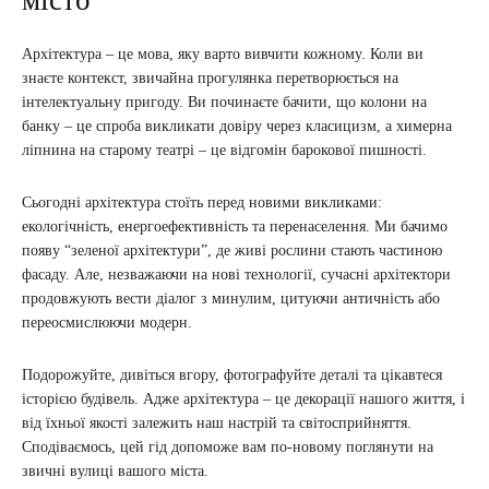
Архітектура – це мова, яку варто вивчити кожному. Коли ви
знаєте контекст, звичайна прогулянка перетворюється на
інтелектуальну пригоду. Ви починаєте бачити, що колони на
банку – це спроба викликати довіру через класицизм, а химерна
ліпнина на старому театрі – це відгомін барокової пишності.
Сьогодні архітектура стоїть перед новими викликами:
екологічність, енергоефективність та перенаселення. Ми бачимо
появу “зеленої архітектури”, де живі рослини стають частиною
фасаду. Але, незважаючи на нові технології, сучасні архітектори
продовжують вести діалог з минулим, цитуючи античність або
переосмислюючи модерн.
Подорожуйте, дивіться вгору, фотографуйте деталі та цікавтеся
історією будівель. Адже архітектура – це декорації нашого життя, і
від їхньої якості залежить наш настрій та світосприйняття.
Сподіваємось, цей гід допоможе вам по-новому поглянути на
звичні вулиці вашого міста.