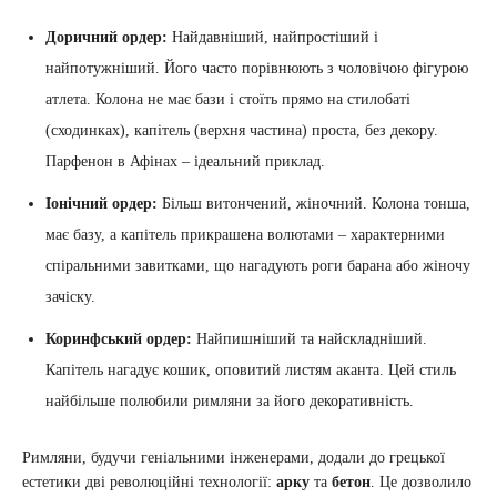
Доричний ордер:
Найдавніший, найпростіший і
найпотужніший. Його часто порівнюють з чоловічою фігурою
атлета. Колона не має бази і стоїть прямо на стилобаті
(сходинках), капітель (верхня частина) проста, без декору.
Парфенон в Афінах – ідеальний приклад.
Іонічний ордер:
Більш витончений, жіночний. Колона тонша,
має базу, а капітель прикрашена волютами – характерними
спіральними завитками, що нагадують роги барана або жіночу
зачіску.
Коринфський ордер:
Найпишніший та найскладніший.
Капітель нагадує кошик, оповитий листям аканта. Цей стиль
найбільше полюбили римляни за його декоративність.
Римляни, будучи геніальними інженерами, додали до грецької
естетики дві революційні технології:
арку
та
бетон
. Це дозволило