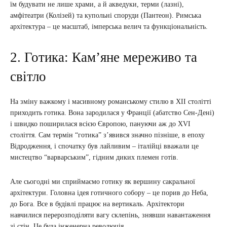
їм будувати не лише храми, а й акведуки, терми (лазні),
амфітеатри (Колізей) та купольні споруди (Пантеон). Римська
архітектура – це масштаб, імперська велич та функціональність.
2. Готика: Кам’яне мереживо та
світло
На зміну важкому і масивному романському стилю в XII столітті
приходить готика. Вона зародилася у Франції (абатство Сен-Дені)
і швидко поширилася всією Європою, пануючи аж до XVI
століття. Сам термін “готика” з’явився значно пізніше, в епоху
Відродження, і спочатку був лайливим – італійці вважали це
мистецтво “варварським”, гідним диких племен готів.
Але сьогодні ми сприймаємо готику як вершину сакральної
архітектури. Головна ідея готичного собору – це порив до Неба,
до Бога. Все в будівлі працює на вертикаль. Архітектори
навчилися перерозподіляти вагу склепінь, знявши навантаження
зі стін. Це була інженерна революція.