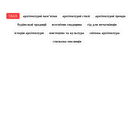
TAGS
архітектурні пам’ятки
архітектурні стилі
архітектурні тренди
будівельні традиції
всесвітня спадщина
гід для початківців
історія архітектури
мистецтво та культура
світова архітектура
стильова еволюція