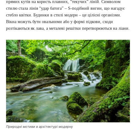
прямих кутів на користь плавних, “текучих” ліній. Символом
стилю стала лінія “удар батога” – S-подібний вигин, що нагадує
стебло квітки. Будинки в стилі модерн – це цілісні організми.
Вікна можуть бути овальними або у формі підкови, сходи
розтікаються як лава, а металеві решітки перетворюються на ліани.
Природні мотиви в архітектурі модерну