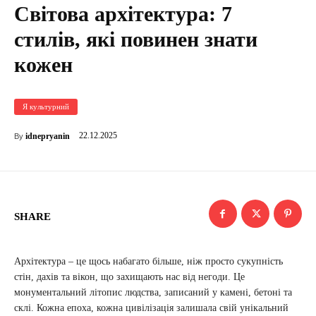
Світова архітектура: 7
стилів, які повинен знати
кожен
Я культурний
22.12.2025
idnepryanin
By
SHARE
Архітектура – це щось набагато більше, ніж просто сукупність
стін, дахів та вікон, що захищають нас від негоди. Це
монументальний літопис людства, записаний у камені, бетоні та
склі. Кожна епоха, кожна цивілізація залишала свій унікальний