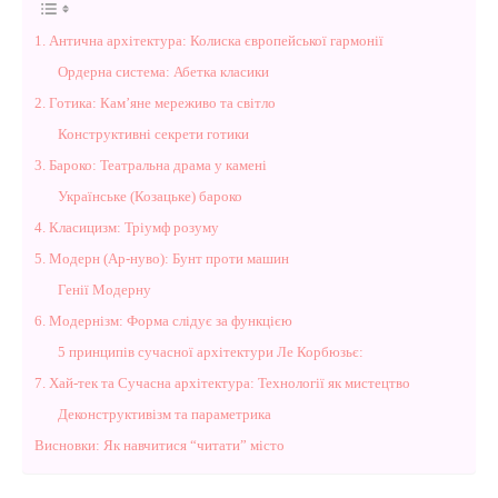
1. Антична архітектура: Колиска європейської гармонії
Ордерна система: Абетка класики
2. Готика: Кам’яне мереживо та світло
Конструктивні секрети готики
3. Бароко: Театральна драма у камені
Українське (Козацьке) бароко
4. Класицизм: Тріумф розуму
5. Модерн (Ар-нуво): Бунт проти машин
Генії Модерну
6. Модернізм: Форма слідує за функцією
5 принципів сучасної архітектури Ле Корбюзьє:
7. Хай-тек та Сучасна архітектура: Технології як мистецтво
Деконструктивізм та параметрика
Висновки: Як навчитися “читати” місто