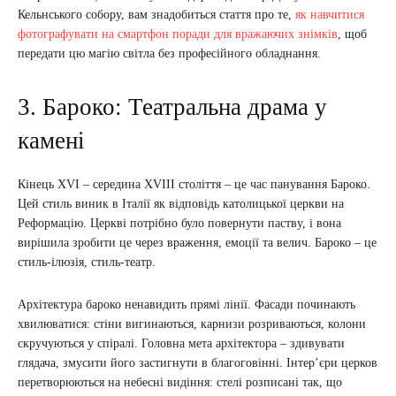
Кельнського собору, вам знадобиться стаття про те,
як навчитися
фотографувати на смартфон поради для вражаючих знімків
, щоб
передати цю магію світла без професійного обладнання.
3. Бароко: Театральна драма у
камені
Кінець XVI – середина XVIII століття – це час панування Бароко.
Цей стиль виник в Італії як відповідь католицької церкви на
Реформацію. Церкві потрібно було повернути паству, і вона
вирішила зробити це через враження, емоції та велич. Бароко – це
стиль-ілюзія, стиль-театр.
Архітектура бароко ненавидить прямі лінії. Фасади починають
хвилюватися: стіни вигинаються, карнизи розриваються, колони
скручуються у спіралі. Головна мета архітектора – здивувати
глядача, змусити його застигнути в благоговінні. Інтер’єри церков
перетворюються на небесні видіння: стелі розписані так, що