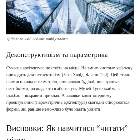
Урбаністичний пейзаж майбутнього
Деконструктивізм та параметрика
Сучасна архітектура не стоїть на місці. На зміну чистому хай-теку
приходить деконструктивізм (Заха Хадід, Френк Гері). Цей стиль
навмисно ламає геометрію, створюючи будівлі, що здаються
нестійкими, розпадаються або течуть. Музей Гуггенхайма в
Більбао – яскравий приклад. А завдяки комп’ютерному
проектуванню (параметрична архітектура) сьогодні створюються
форми, які раніше неможливо було навіть уявити.
Висновки: Як навчитися “читати”
місто