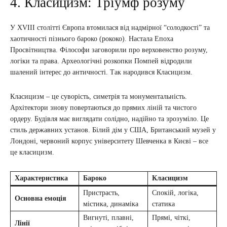
4. Класицизм: Тріумф розуму
У XVIII столітті Європа втомилася від надмірної “солодкості” та
хаотичності пізнього бароко (рококо). Настала Епоха
Просвітництва. Філософи заговорили про верховенство розуму,
логіки та права. Археологічні розкопки Помпей відродили
шалений інтерес до античності. Так народився Класицизм.
Класицизм – це суворість, симетрія та монументальність.
Архітектори знову повертаються до прямих ліній та чистого
ордеру. Будівля має виглядати солідно, надійно та зрозуміло. Це
стиль державних установ. Білий дім у США, Британський музей у
Лондоні, червоний корпус університету Шевченка в Києві – все
це класицизм.
Характеристика
Бароко
Класицизм
Пристрасть,
Спокій, логіка,
Основна емоція
містика, динаміка
статика
Вигнуті, плавні,
Прямі, чіткі,
Лінії