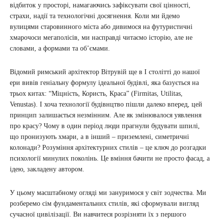
відбиток у просторі, намагаючись зафіксувати свої цінності,
страхи, надії та технологічні досягнення. Коли ми йдемо
вулицями старовинного міста або дивимося на футуристичні
хмарочоси мегаполісів, ми насправді читаємо історію, але не
словами, а формами та об’ємами.
Відомий римський архітектор Вітрувій ще в I столітті до нашої
ери вивів геніальну формулу ідеальної будівлі, яка базується на
трьох китах: “Міцність, Користь, Краса” (Firmitas, Utilitas,
Venustas). І хоча технології будівнцтво пішли далеко вперед, цей
принцип залишається незмінним. Але як змінювалося уявлення
про красу? Чому в один період люди прагнули будувати шпилі,
що пронизують хмари, а в інший – приземлені, симетричні
колонади? Розуміння архітектурних стилів – це ключ до розгадки
психології минулих поколінь. Це вміння бачити не просто фасад, а
ідею, закладену автором.
У цьому масштабному огляді ми зануримося у світ зодчества. Ми
розберемо сім фундаментальних стилів, які сформували вигляд
сучасної цивілізації. Ви навчитеся розрізняти їх з першого