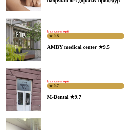
набряків без дорогих процедур
Без категорії
★ 9.5
AMBY medical center ★9.5
Без категорії
★ 9.7
M-Dental ★9.7