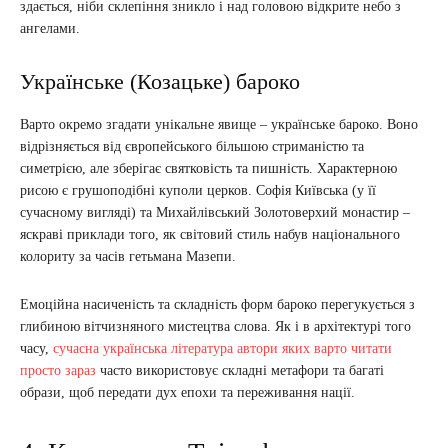
здається, ніби склепіння зникло і над головою відкрите небо з
ангелами.
Українське (Козацьке) бароко
Варто окремо згадати унікальне явище – українське бароко. Воно
відрізняється від європейського більшою стриманістю та
симетрією, але зберігає святковість та пишність. Характерною
рисою є грушоподібні куполи церков. Софія Київська (у її
сучасному вигляді) та Михайлівський Золотоверхий монастир –
яскраві приклади того, як світовий стиль набув національного
колориту за часів гетьмана Мазепи.
Емоційна насиченість та складність форм бароко перегукується з
глибиною вітчизняного мистецтва слова. Як і в архітектурі того
часу,
сучасна українська література автори яких варто читати
просто зараз
часто використовує складні метафори та багаті
образи, щоб передати дух епохи та переживання нації.