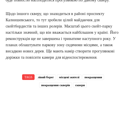
буде повністю насолодитися прогулянкою по даному скверу.
Щодо іншого скверу, що знаходиться в районі проспекту
Калнишевського, то тут зробили цілий майданчик для
скейтбордистів та інших ролерів. Масштаб цього скейт-парку
настільки значний, що він вважається найбільшим у країні. Його
реконструкція ще не завершена і триватиме наступного року. У
планах облаштувати паркову зону сидячими місцями, а також
висадкою нових дерев. Ще мають намір створити прогулянкові
доріжки та повісити камери для відеоспостереження.
TAGS
лівий берег
місцеві жителі
покращення
покращення скверів
сквери