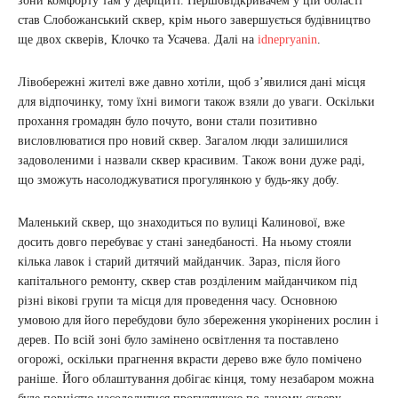
зони комфорту там у дефіциті. Першовідкривачем у цій області
став Слобожанський сквер, крім нього завершується будівництво
ще двох скверів, Клочко та Усачева. Далі на
idnepryanin
.
Лівобережні жителі вже давно хотіли, щоб з’явилися дані місця
для відпочинку, тому їхні вимоги також взяли до уваги. Оскільки
прохання громадян було почуто, вони стали позитивно
висловлюватися про новий сквер. Загалом люди залишилися
задоволеними і назвали сквер красивим. Також вони дуже раді,
що зможуть насолоджуватися прогулянкою у будь-яку добу.
Маленький сквер, що знаходиться по вулиці Калинової, вже
досить довго перебуває у стані занедбаності. На ньому стояли
кілька лавок і старий дитячий майданчик. Зараз, після його
капітального ремонту, сквер став розділеним майданчиком під
різні вікові групи та місця для проведення часу. Основною
умовою для його перебудови було збереження укорінених рослин і
дерев. По всій зоні було замінено освітлення та поставлено
огорожі, оскільки прагнення вкрасти дерево вже було помічено
раніше. Його облаштування добігає кінця, тому незабаром можна