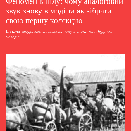
Феномен вінілу: чому аналоговий
звук знову в моді та як зібрати
свою першу колекцію
Ви коли-небудь замислювалися, чому в епоху, коли будь-яка
мелодія...