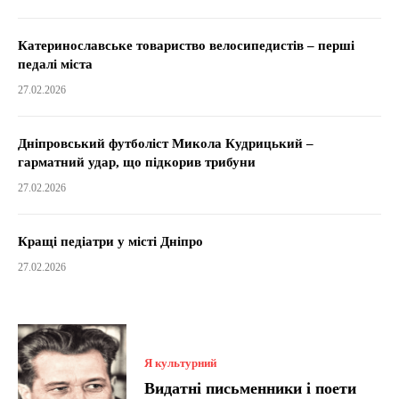
Катеринославське товариство велосипедистів – перші
педалі міста
27.02.2026
Дніпровський футболіст Микола Кудрицький –
гарматний удар, що підкорив трибуни
27.02.2026
Кращі педіатри у місті Дніпро
27.02.2026
Я культурний
Видатні письменники і поети