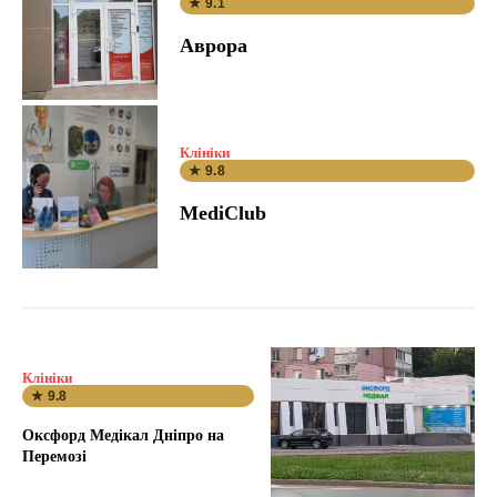
★ 9.1
Аврора
Клініки
★ 9.8
MediClub
Клініки
★ 9.8
Оксфорд Медікал Дніпро на
Перемозі