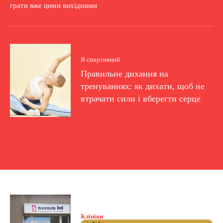
грати вже цими вихідними
Я спортивний
Правильне дихання на
тренуваннях: як дихати, щоб не
втрачати сили і вберегти серце
Клініки