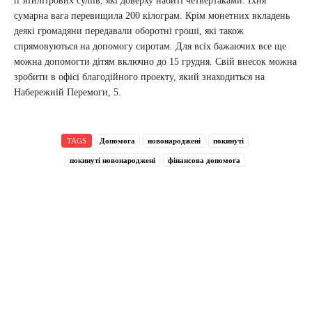
п’ятилітрових суліїв, які доверху набиті четвертаками. Їхня
сумарна вага перевищила 200 кілограм. Крім монетних вкладень
деякі громадяни передавали оборотні гроші, які також
спрямовуються на допомогу сиротам. Для всіх бажаючих все ще
можна допомогти дітям включно до 15 грудня. Свій внесок можна
зробити в офісі благодійного проекту, який знаходиться на
Набережній Перемоги, 5.
TAGS
Допомога
новонароджені
покинуті
покинуті новонароджені
фінансова допомога