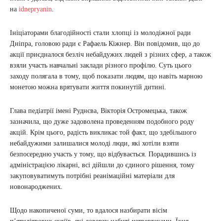
на
idnepryanin
.
Ініціаторами благодійності стали хлопці із молодіжної ради
Дніпра, головою ради є Рафаель Кіжнер. Він повідомив, що до
акції приєдналося безліч небайдужих людей з різних сфер, а також
взяли участь навчальні заклади різного профілю. Суть цього
заходу полягала в тому, щоб показати людям, що навіть марною
монетою можна врятувати життя покинутій дитині.
Глава педіатрії імені Руднєва, Вікторія Остромецька, також
зазначила, що дуже задоволена проведенням подобного роду
акцій. Крім цього, радість викликає той факт, що здебільшого
небайдужими залишалися молоді люди, які хотіли взяти
безпосередню участь у тому, що відбувається. Порадившись із
адміністрацією лікарні, всі дійшли до єдиного рішення, тому
закуповуватимуть потрібні реанімаційні матеріали для
новонароджених.
Щодо накопиченої суми, то вдалося назбирати вісім