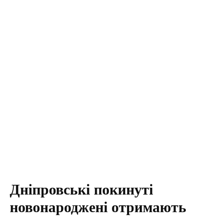
Дніпровські покинуті
новонароджені отримають