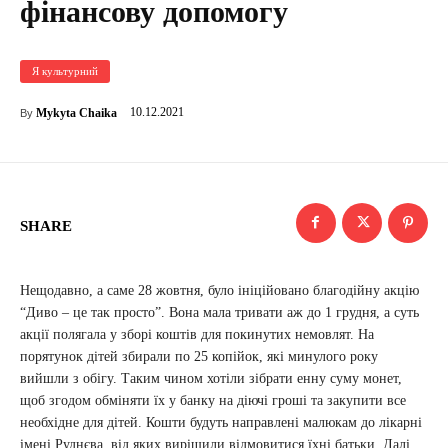
фінансову допомогу
Я культурний
10.12.2021
Mykyta Chaika
By
SHARE
Нещодавно, а саме 28 жовтня, було ініційовано благодійну акцію
“Диво – це так просто”. Вона мала тривати аж до 1 грудня, а суть
акції полягала у зборі коштів для покинутих немовлят. На
порятунок дітей збирали по 25 копійок, які минулого року
вийшли з обігу. Таким чином хотіли зібрати енну суму монет,
щоб згодом обміняти їх у банку на діючі гроші та закупити все
необхідне для дітей. Кошти будуть направлені малюкам до лікарні
імені Руднєва, від яких вирішили відмовитися їхні батьки. Далі