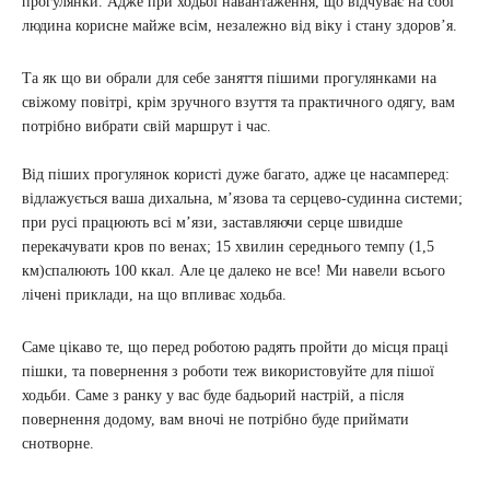
прогулянки. Адже при ходьбі навантаження, що відчуває на собі
людина корисне майже всім, незалежно від віку і стану здоров’я.
Та як що ви обрали для себе заняття пішими прогулянками на
свіжому повітрі, крім зручного взуття та практичного одягу, вам
потрібно вибрати свій маршрут і час.
Від піших прогулянок користі дуже багато, адже це насамперед:
відлажується ваша дихальна, м’язова та серцево-судинна системи;
при русі працюють всі м’язи, заставляючи серце швидше
перекачувати кров по венах; 15 хвилин середнього темпу (1,5
км)спалюють 100 ккал. Але це далеко не все! Ми навели всього
лічені приклади, на що впливає ходьба.
Саме цікаво те, що перед роботою радять пройти до місця праці
пішки, та повернення з роботи теж використовуйте для пішої
ходьби. Саме з ранку у вас буде бадьорий настрій, а після
повернення додому, вам вночі не потрібно буде приймати
снотворне.