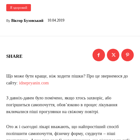
Я здоровий
10.04.2019
Віктор Бузовський
By
SHARE
Що може бути краще, ніж ходити пішки? Про це звернемося до
сайту:
idnepryanin.com
З давніх-давен було помічено, якщо хтось захворіє, або
погіршиться самопочуття, обов’язково в процес лікування
включалися піші прогулянки на свіжому повітрі.
Ото ж і сьогодні лікарі вважають, що найпростіший спосіб
поліпшити самопочуття, фізичну форму, схуднути – піші