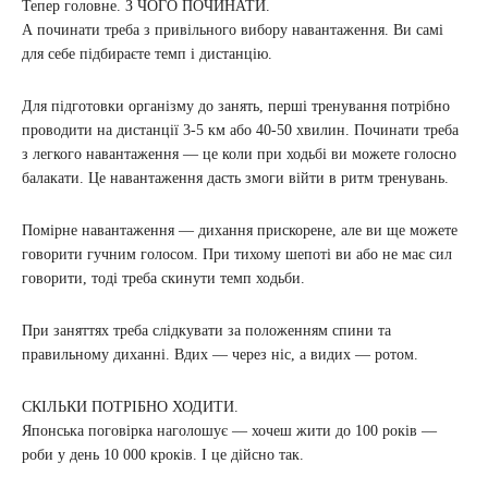
Тепер головне. З ЧОГО ПОЧИНАТИ.
А починати треба з привільного вибору навантаження. Ви самі
для себе підбираєте темп і дистанцію.
Для підготовки організму до занять, перші тренування потрібно
проводити на дистанції 3-5 км або 40-50 хвилин. Починати треба
з легкого навантаження — це коли при ходьбі ви можете голосно
балакати. Це навантаження дасть змоги війти в ритм тренувань.
Помірне навантаження — дихання прискорене, але ви ще можете
говорити гучним голосом. При тихому шепоті ви або не має сил
говорити, тоді треба скинути темп ходьби.
При заняттях треба слідкувати за положенням спини та
правильному диханні. Вдих — через ніс, а видих — ротом.
СКІЛЬКИ ПОТРІБНО ХОДИТИ.
Японська поговірка наголошує — хочеш жити до 100 років —
роби у день 10 000 кроків. І це дійсно так.