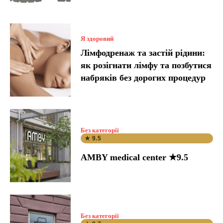
Я здоровий
Лімфодренаж та застій рідини:
як розігнати лімфу та позбутися
набряків без дорогих процедур
Без категорії
★ 9.5
AMBY medical center ★9.5
Без категорії