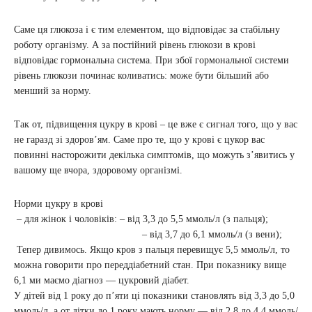
Саме ця глюкоза і є тим елементом, що відповідає за стабільну
роботу організму. А за постійний рівень глюкози в крові
відповідає гормональна система. При збої гормональної системи
рівень глюкози починає коливатись: може бути більший або
менший за норму.
Так от, підвищення цукру в крові – це вже є сигнал того, що у вас
не гаразд зі здоров’ям. Саме про те, що у крові є цукор вас
повинні насторожити декілька симптомів, що можуть з’явитись у
вашому ще вчора, здоровому організмі.
Норми цукру в крові
– для жінок і чоловіків: – від 3,3 до 5,5 ммоль/л (з пальця);
– від 3,7 до 6,1 ммоль/л (з вени);
Тепер дивимось. Якщо кров з пальця перевищує 5,5 ммоль/л, то
можна говорити про переддіабетний стан. При показнику вище
6,1 ми маємо діагноз — цукровий діабет.
У дітей від 1 року до п’яти ці показники становлять від 3,3 до 5,0
ммоль/л, а от дітки до 1 року мають норму — від 2,8 до 4,4 ммоль/