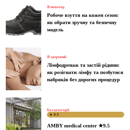
Я новатор
Робоче взуття на кожен сезон:
як обрати зручну та безпечну
модель
Я здоровий
Лімфодренаж та застій рідини:
як розігнати лімфу та позбутися
набряків без дорогих процедур
Без категорії
★ 9.5
AMBY medical center ★9.5