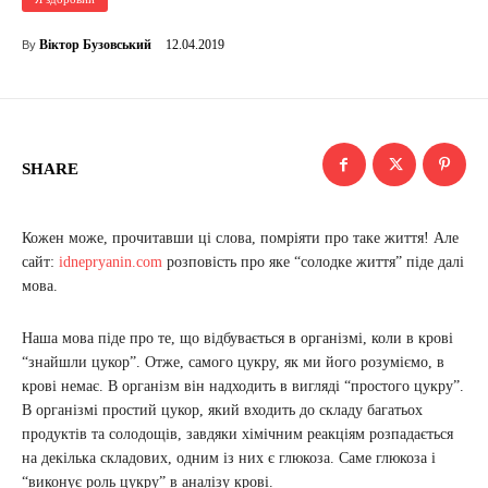
12.04.2019
Віктор Бузовський
By
SHARE
Кожен може, прочитавши ці слова, помріяти про таке життя! Але
сайт:
idnepryanin.com
розповість про яке “солодке життя” піде далі
мова.
Наша мова піде про те, що відбувається в організмі, коли в крові
“знайшли цукор”. Отже, самого цукру, як ми його розуміємо, в
крові немає. В організм він надходить в вигляді “простого цукру”.
В організмі простий цукор, який входить до складу багатьох
продуктів та солодощів, завдяки хімічним реакціям розпадається
на декілька складових, одним із них є глюкоза. Саме глюкоза і
“виконує роль цукру” в аналізу крові.