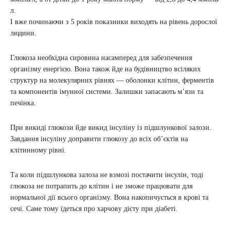
л.
І вже починаючи з 5 років показники виходять на рівень дорослої
людини.
Глюкоза необхідна сировина насамперед для забезпечення
організму енергією. Вона також йде на будівництво всіляких
структур на молекулярних рівнях — оболонки клітин, ферментів
та компонентів імунної системи. Залишки запасають м’язи та
печінка.
При викиді глюкози йде викид інсуліну із підшлункової залози.
Завдання інсуліну доправити глюкозу до всіх об’єктів на
клітинному рівні.
Та коли підшлункова залоза не взмозі постачити інсулін, тоді
глюкоза не потрапить до клітин і не зможе працювати для
нормальної дії всього організму. Вона накопичується в крові та
сечі. Саме тому їдеться про харчову дієту при діабеті.