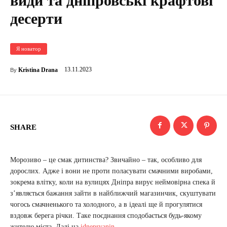
види та дніпровські крафтові
десерти
Я новатор
13.11.2023
Kristina Drana
By
SHARE
Морозиво – це смак дитинства? Звичайно – так, особливо для
дорослих. Адже і вони не проти поласувати смачними виробами,
зокрема влітку, коли на вулицях Дніпра вирує неймовірна спека й
з’являється бажання зайти в найближчий магазинчик, скуштувати
чогось смачненького та холодного, а в ідеалі ще й прогулятися
вздовж берега річки. Таке поєднання сподобається будь-якому
жителю міста. Далі на
idnepryanin
.