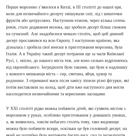
Перше морозиво з’явилося в Китаї, в III столітті до нашої ери,
коли для незвичайного десерту змішували сніг, лід і шматочки
фруктів або цитрусових. Наступним етапом, через кілька сотень
років, стало додавання молока, що зробило десерт більш схожим
на сучасний. Але знадобилося чимало століть, щоб цей дивний
десерт прославився на всю Європу. І наступною країною, яка
дізналась і зробила свої внески в приготування морозива, була
Італія. А в Україну такий десерт потрапив ще за часів Київської
Русі, і, звісно, до нашого міста теж, але воно сильно відрізнялось
від європейського. Інгредієнти були такими, що були в надлишку
у кожного мешканця міста – сир, сметана, яйця, цукор та
родзинки. З отриманої маси після замісу ліпили різні фігурки, які
потім виставляли на холод, щоб діти вже наступного дня могли
насолодитися незвичайними та корисними ласощами.
У XXI столітті рідко можна побачити дітей, які гуляють містом з
морозивом у руках, особливо приготованим у домашніх умовах,
а, як виявилось, зовсім небагато століть тому, таке видовище
можна було побачити всюди, оскільки це був головний десерт, на
який не потрібно було витрачати багато часу, сил та інгредієнтів.