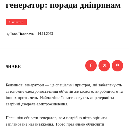
генератор: поради дніпрянам
Я новатор
14.11.2023
Inna Hananova
By
SHARE
Бензинові генератори — це спеціальні пристрої, які забезпечують
автономне електропостачання об’єктів житлового, виробничого та
інших призначень. Найчастіше їх застосовують як резервні та
аварійні джерела електроживлення.
Перш ніж обирати генератор, вам потрібно чітко оцінити
заплановане навантаження. Тобто правильно обчислити