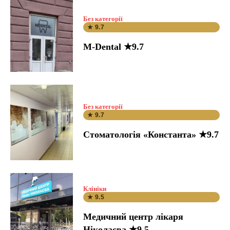
Без категорії
★ 9.7
M-Dental ★9.7
Без категорії
★ 9.7
Стоматологія «Константа» ★9.7
Клініки
★ 9.5
Медичний центр лікаря
Ніколаєва ★9.5