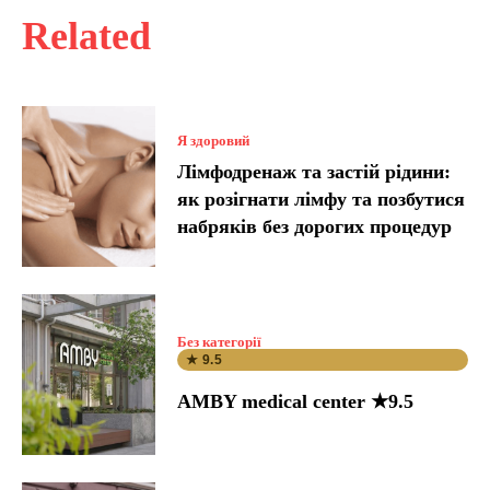
Related
Я здоровий
Лімфодренаж та застій рідини:
як розігнати лімфу та позбутися
набряків без дорогих процедур
Без категорії
★ 9.5
AMBY medical center ★9.5