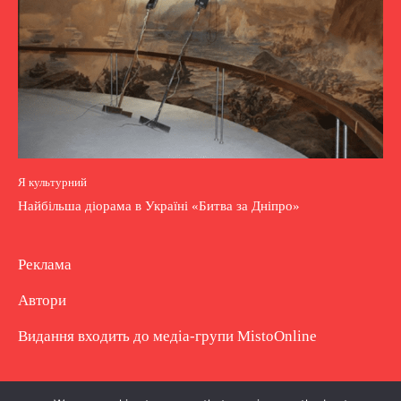
Я культурний
Найбільша діорама в Україні «Битва за Дніпро»
Реклама
Автори
Видання входить до медіа-групи
MistoOnline
Copyright © Повне використання матеріалу