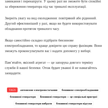
замикання і перенапруги. У цьому разі ви зможете бути спокійні
за збереження генератора під час тривалої експлуатації.
Зверніть увагу на вид охолодження: повітряний або рідинний.
Другий ефективніший у разі, якщо ви будете використовувати
обладнання протягом тривалого часу.
Якщо самостійно складно підібрати бензинове
електрообладнання, то краще довірити цю справу фахівцям. Вони
зможуть проконсультувати вас і надати допомогу у виборі.
Пам’ятайте, якісний агрегат — це запорука довгого терміну
служби й вашої безпеки. Отож будьте уважні й не намагайтесь
заощадити.
TAGS
автономне електропостачання
бензинове електрообладнання
бензинові генератори
Бензинові генератори — це спеціальні пристрої
бензинові генератори вибрати
бензинові генератори відгуки