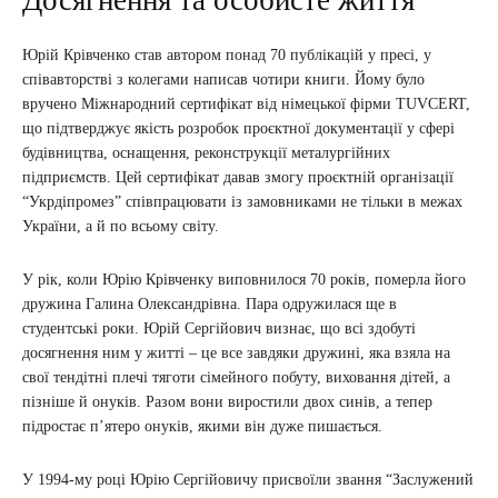
Досягнення та особисте життя
Юрій Крівченко став автором понад 70 публікацій у пресі, у
співавторстві з колегами написав чотири книги. Йому було
вручено Міжнародний сертифікат від німецької фірми TUVCERT,
що підтверджує якість розробок проєктної документації у сфері
будівництва, оснащення, реконструкції металургійних
підприємств. Цей сертифікат давав змогу проєктній організації
“Укрдіпромез” співпрацювати із замовниками не тільки в межах
України, а й по всьому світу.
У рік, коли Юрію Крівченку виповнилося 70 років, померла його
дружина Галина Олександрівна. Пара одружилася ще в
студентські роки. Юрій Сергійович визнає, що всі здобуті
досягнення ним у житті – це все завдяки дружині, яка взяла на
свої тендітні плечі тяготи сімейного побуту, виховання дітей, а
пізніше й онуків. Разом вони виростили двох синів, а тепер
підростає п’ятеро онуків, якими він дуже пишається.
У 1994-му році Юрію Сергійовичу присвоїли звання “Заслужений