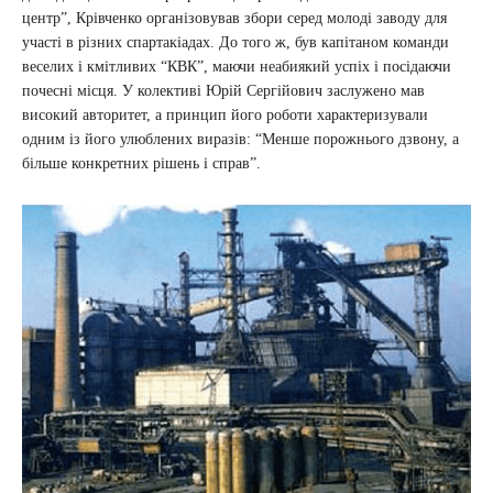
центр”, Крівченко організовував збори серед молоді заводу для
участі в різних спартакіадах. До того ж, був капітаном команди
веселих і кмітливих “КВК”, маючи неабиякий успіх і посідаючи
почесні місця. У колективі Юрій Сергійович заслужено мав
високий авторитет, а принцип його роботи характеризували
одним із його улюблених виразів: “Менше порожнього дзвону, а
більше конкретних рішень і справ”.