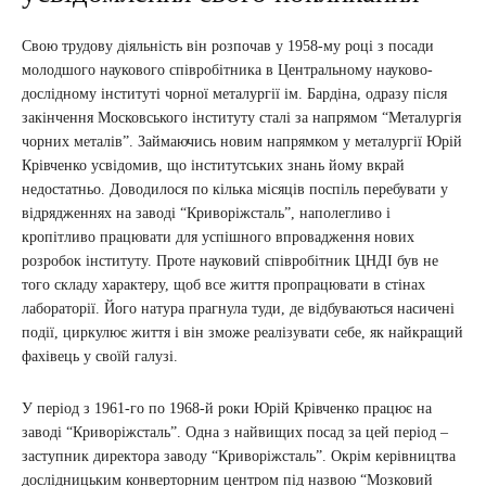
Свою трудову діяльність він розпочав у 1958-му році з посади
молодшого наукового співробітника в Центральному науково-
дослідному інституті чорної металургії ім. Бардіна, одразу після
закінчення Московського інституту сталі за напрямом “Металургія
чорних металів”. Займаючись новим напрямком у металургії Юрій
Крівченко усвідомив, що інститутських знань йому вкрай
недостатньо. Доводилося по кілька місяців поспіль перебувати у
відрядженнях на заводі “Криворіжсталь”, наполегливо і
кропітливо працювати для успішного впровадження нових
розробок інституту. Проте науковий співробітник ЦНДІ був не
того складу характеру, щоб все життя пропрацювати в стінах
лабораторії. Його натура прагнула туди, де відбуваються насичені
події, циркулює життя і він зможе реалізувати себе, як найкращий
фахівець у своїй галузі.
У період з 1961-го по 1968-й роки Юрій Крівченко працює на
заводі “Криворіжсталь”. Одна з найвищих посад за цей період –
заступник директора заводу “Криворіжсталь”. Окрім керівництва
дослідницьким конверторним центром під назвою “Мозковий