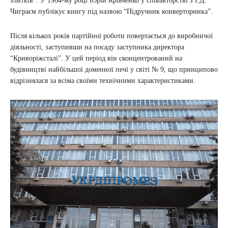
злитків”. У 1964-му році Юрій Крівченко у співавторстві з І.Д.
Чиграєм публікує книгу під назвою “Підручник конверторника”.
Після кількох років партійної роботи повертається до виробничої
діяльності, заступивши на посаду заступника директора
“Криворіжсталі”. У цей період він сконцентрований на
будівництві найбільшої доменної печі у світі № 9, що принципово
відрізнялася за всіма своїми технічними характеристиками.