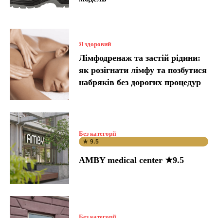
Я здоровий
Лімфодренаж та застій рідини:
як розігнати лімфу та позбутися
набряків без дорогих процедур
Без категорії
★ 9.5
AMBY medical center ★9.5
Без категорії