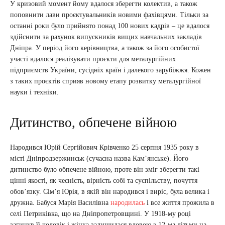
У кризовий момент йому вдалося зберегти колектив, а також
поповнити лави проєктувальників новими фахівцями. Тільки за
останні роки було прийнято понад 100 нових кадрів – це вдалося
здійснити за рахунок випускників вищих навчальних закладів
Дніпра. У період його керівництва, а також за його особистої
участі вдалося реалізувати проєкти для металургійних
підприємств України, сусідніх країн і далекого зарубіжжя. Кожен
з таких проєктів сприяв новому етапу розвитку металургійної
науки і техніки.
Дитинство, обпечене війною
Народився Юрій Сергійович Крівченко 25 серпня 1935 року в
місті Дніпродзержинськ (сучасна назва Кам’янське). Його
дитинство було обпечене війною, проте він зміг зберегти такі
цінні якості, як чесність, вірність собі та суспільству, почуття
обов’язку. Сім’я Юрія, в якій він народився і виріс, була велика і
дружна. Бабуся Марія Василівна
народилась
і все життя прожила в
селі Петриківка, що на Дніпропетровщині. У 1918-му році
загинув її чоловік і жінка залишилася вдовою з 12-ма дітьми на