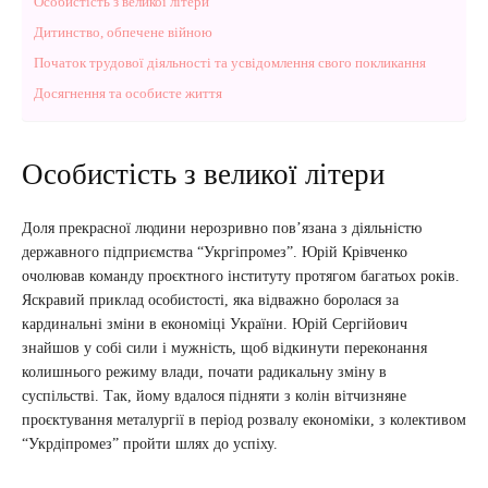
Особистість з великої літери
Дитинство, обпечене війною
Початок трудової діяльності та усвідомлення свого покликання
Досягнення та особисте життя
Особистість з великої літери
Доля прекрасної людини нерозривно пов’язана з діяльністю
державного підприємства “Укргіпромез”. Юрій Крівченко
очолював команду проєктного інституту протягом багатьох років.
Яскравий приклад особистості, яка відважно боролася за
кардинальні зміни в економіці України. Юрій Сергійович
знайшов у собі сили і мужність, щоб відкинути переконання
колишнього режиму влади, почати радикальну зміну в
суспільстві. Так, йому вдалося підняти з колін вітчизняне
проєктування металургії в період розвалу економіки, з колективом
“Укрдіпромез” пройти шлях до успіху.