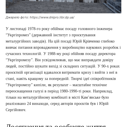
Джерело фото: https://www.dnipro.libr.dp.ua/
У листопаді 1978-го року обіймає посаду головного інженера
“Укргіпромез” (державний інститут з проєктування
металургійних заводів). На цій посаді Юрій Крівченко глибоко
вивчає питання впровадження у виробництво наукових розробок і
сучасних технологій. У 1988-му році обійняв посаду директора
“Укргіпромезу”. Він усвідомлював, що має виправдати довіру
людей, постійно шукати вихід зі складних ситуацій. У 90-х роках
проєктній організації вдавалося витримати кризу і вийти з неї в
стані, навіть кращому за попередній. Творчі ідеї співробітників
“Укргіпромезу” кипіли, як результат – масштабне технічне
переоснащення галузі в період 1980-1990-ті роки. Наприклад,
тільки на металургійному комбінаті в місті Кам’янське було
реалізовано 24 винаходи, серед авторів проєктів був і Юрій
Сергійович.