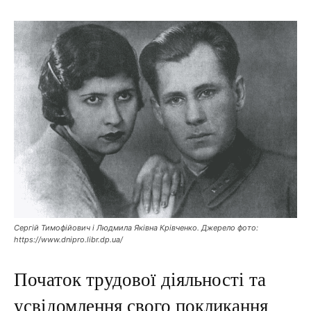
Сергій Тимофійович і Людмила Яківна Крівченко. Джерело фото:
https://www.dnipro.libr.dp.ua/
Початок трудової діяльності та
усвідомлення свого покликання