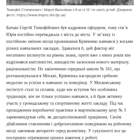
Тимофій Степанович і Марія Василівна з 9-ю із 12-ти своїх дітей. Джерело
фото: https://www.dnipro.libr.dp.ua/
Батько Сергій Тимофійович був кадровим офіцером, тому сім’я
Юрія постійно переїжджала з міста до міста. У зв’язку із
постійною зміною місця проживання Крівченко навчався у восьми
різних навчальних закладах. Здавалося б, цей фактор міг
негативно вплинути на рівень знань, проте вже з юних років він
відрізнявся кмітливістю, швидкістю засвоєння нового матеріалу,
раціональністю. По закінченню середньої школи № 161, що
розташовувалася в Москві, Крівченка нагородили срібною
медаллю за успіхи в навчанні та поведінці. У Московському
інституті сталі та сплавів, куди він вступив без особливих
труднощів, він не тільки успішно навчався, а й брав активну
участь у громадському та спортивному житті закладу. Під час
проходження виробничої практики в мартенівському цеху № 3
зарекомендував себе, як дисциплінований працівник. Своїм
дбайливим ставленням і доброзичливою поведінкою на робочому
місці завоював авторитет серед колективу. У сукупності все це
посприяло отриманню цінних навичок у роботі.