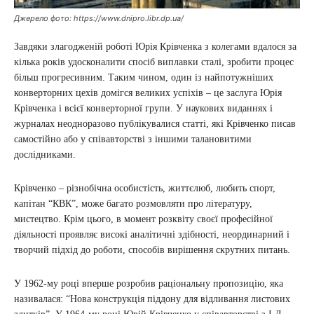
Джерело фото: https://www.dnipro.libr.dp.ua/
Завдяки злагодженій роботі Юрія Крівченка з колегами вдалося за
кілька років удосконалити спосіб виплавки сталі, зробити процес
більш прогресивним. Таким чином, один із найпотужніших
конверторних цехів домігся великих успіхів – це заслуга Юрія
Крівченка і всієї конверторної групи. У наукових виданнях і
журналах неодноразово публікувалися статті, які Крівченко писав
самостійно або у співавторстві з іншими талановитими
дослідниками.
Крівченко – різнобічна особистість, життєлюб, любить спорт,
капітан “КВК”, може багато розмовляти про літературу,
мистецтво. Крім цього, в момент розквіту своєї професійної
діяльності проявляє високі аналітичні здібності, неординарний і
творчий підхід до роботи, способів вирішення скрутних питань.
У 1962-му році вперше розробив раціональну пропозицію, яка
називалася: “Нова конструкція піддону для відливання листових