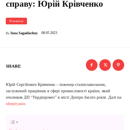
справу: Юрій Крівченко
Я новатор
08.05.2023
Inna Sagaidachny
By
SHARE
Юрій Сергійович Крівченко – інженер-сталеплавильник,
заслужений працівник в сфері промисловості країни, який
очолював ДП “Укрдіпромез” в місті Дніпро багато років. Далі на
idnepryanin
.