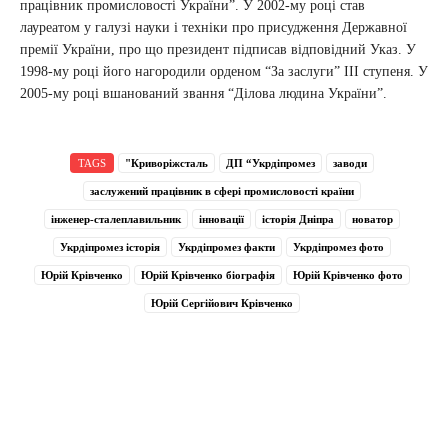
працівник промисловості України”. У 2002-му році став
лауреатом у галузі науки і техніки про присудження Державної
премії України, про що президент підписав відповідний Указ. У
1998-му році його нагородили орденом “За заслуги” III ступеня. У
2005-му році вшанований звання “Ділова людина України”.
TAGS
"Криворіжсталь
ДП “Укрдіпромез
заводи
заслужений працівник в сфері промисловості країни
інженер-сталеплавильник
інновації
історія Дніпра
новатор
Укрдіпромез історія
Укрдіпромез факти
Укрдіпромез фото
Юрій Крівченко
Юрій Крівченко біографія
Юрій Крівченко фото
Юрій Сергійович Крівченко