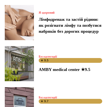
Я здоровий
Лімфодренаж та застій рідини:
як розігнати лімфу та позбутися
набряків без дорогих процедур
Без категорії
★ 9.5
AMBY medical center ★9.5
Без категорії
★ 9.7