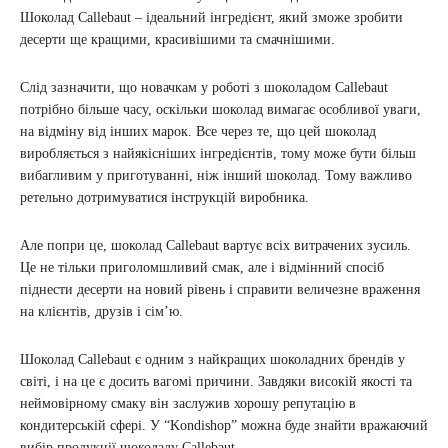
Шоколад Callebaut – ідеальний інгредієнт, який зможе зробити
десерти ще кращими, красивішими та смачнішими.
Слід зазначити, що новачкам у роботі з шоколадом Callebaut
потрібно більше часу, оскільки шоколад вимагає особливої уваги,
на відміну від інших марок. Все через те, що цей шоколад
виробляється з найякісніших інгредієнтів, тому може бути більш
вибагливим у приготуванні, ніж інший шоколад. Тому важливо
ретельно дотримуватися інструкцій виробника.
Але попри це, шоколад Callebaut вартує всіх витрачених зусиль.
Це не тільки приголомшливий смак, але і відмінний спосіб
піднести десерти на новий рівень і справити величезне враження
на клієнтів, друзів і сім’ю.
Шоколад Callebaut є одним з найкращих шоколадних брендів у
світі, і на це є досить вагомі причини. Завдяки високій якості та
неймовірному смаку він заслужив хорошу репутацію в
кондитерській сфері. У “Kondishop” можна буде знайти вражаючий
вибір продукції шоколаду Callebaut.