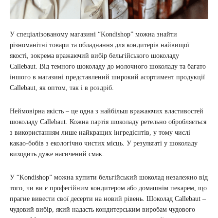
У спеціалізованому магазині “Kondishop” можна знайти
різноманітні товари та обладнання для кондитерів найвищої
якості, зокрема вражаючий вибір бельгійського шоколаду
Callebaut. Від темного шоколаду до молочного шоколаду та багато
іншого в магазині представлений широкий асортимент продукції
Callebaut, як оптом, так і в роздріб.
Неймовірна якість – це одна з найбільш вражаючих властивостей
шоколаду Callebaut. Кожна партія шоколаду ретельно обробляється
з використанням лише найкращих інгредієнтів, у тому числі
какао-бобів з екологічно чистих місць. У результаті у шоколаду
виходить дуже насичений смак.
У “Kondishop” можна купити бельгійський шоколад незалежно від
того, чи ви є професійним кондитером або домашнім пекарем, що
прагне вивести свої десерти на новий рівень. Шоколад Callebaut –
чудовий вибір, який надасть кондитерським виробам чудового