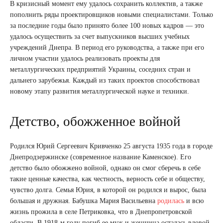
В кризисный момент ему удалось сохранить коллектив, а также
пополнить ряды проектировщиков новыми специалистами. Только
за последние годы было принято более 100 новых кадров — это
удалось осуществить за счет выпускников высших учебных
учреждений Днепра. В период его руководства, а также при его
личном участии удалось реализовать проекты для
металлургических предприятий Украины, соседних стран и
дальнего зарубежья. Каждый из таких проектов способствовал
новому этапу развития металлургической науке и техники.
Детство, обожженное войной
Родился Юрий Сергеевич Кривченко 25 августа 1935 года в городе
Днепродзержинске (современное название Каменское). Его
детство было обожжено войной, однако он смог сберечь в себе
такие ценные качества, как честность, верность себе и обществу,
чувство долга. Семья Юрия, в которой он родился и вырос, была
большая и дружная. Бабушка Мария Васильевна
родилась
и всю
жизнь прожила в селе Петриковка, что в Днепропетровской
области. В 1918-м году погиб ее муж и женщина осталась вдовой