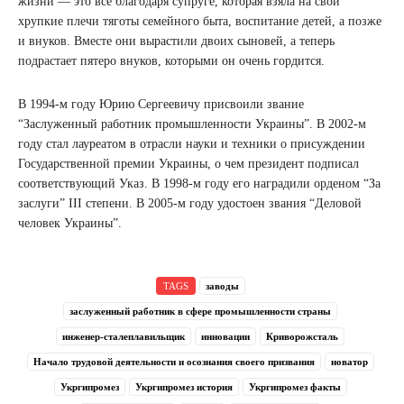
жизни — это все благодаря супруге, которая взяла на свои
хрупкие плечи тяготы семейного быта, воспитание детей, а позже
и внуков. Вместе они вырастили двоих сыновей, а теперь
подрастает пятеро внуков, которыми он очень гордится.
В 1994-м году Юрию Сергеевичу присвоили звание
“Заслуженный работник промышленности Украины”. В 2002-м
году стал лауреатом в отрасли науки и техники о присуждении
Государственной премии Украины, о чем президент подписал
соответствующий Указ. В 1998-м году его наградили орденом “За
заслуги” III степени. В 2005-м году удостоен звания “Деловой
человек Украины”.
TAGS
заводы
заслуженный работник в сфере промышленности страны
инженер-сталеплавильщик
инновации
Криворожсталь
Начало трудовой деятельности и осознания своего призвания
новатор
Укргипромез
Укргипромез история
Укргипромез факты