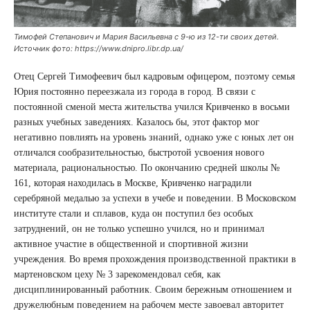
Тимофей Степанович и Мария Васильевна с 9-ю из 12-ти своих детей.
Источник фото: https://www.dnipro.libr.dp.ua/
Отец Сергей Тимофеевич был кадровым офицером, поэтому семья
Юрия постоянно переезжала из города в город. В связи с
постоянной сменой места жительства учился Кривченко в восьми
разных учебных заведениях. Казалось бы, этот фактор мог
негативно повлиять на уровень знаний, однако уже с юных лет он
отличался сообразительностью, быстротой усвоения нового
материала, рациональностью. По окончанию средней школы №
161, которая находилась в Москве, Кривченко наградили
серебряной медалью за успехи в учебе и поведении. В Московском
институте стали и сплавов, куда он поступил без особых
затруднений, он не только успешно учился, но и принимал
активное участие в общественной и спортивной жизни
учреждения. Во время прохождения производственной практики в
мартеновском цеху № 3 зарекомендовал себя, как
дисциплинированный работник. Своим бережным отношением и
дружелюбным поведением на рабочем месте завоевал авторитет