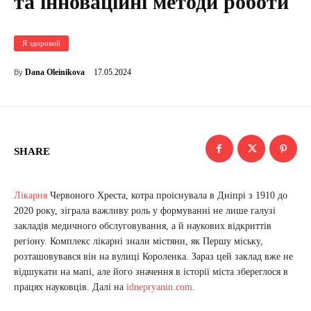
та інноваційні методи роботи
Я здоровий
17.05.2024
Dana Oleinikova
By
SHARE
Лікарня
Червоного Хреста, котра проіснувала в Дніпрі з 1910 до
2020 року, зіграла важливу роль у формуванні не лише галузі
закладів медичного обслуговування, а й наукових відкриттів
регіону. Комплекс лікарні знали містяни, як Першу міську,
розташовувався він на вулиці Короленка. Зараз цей заклад вже не
відшукати на мапі, але його значення в історії міста збереглося в
працях науковців. Далі на
idnepryanin.com
.