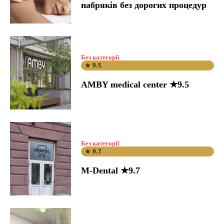
набряків без дорогих процедур
Без категорії
★ 9.5
AMBY medical center ★9.5
Без категорії
★ 9.7
M-Dental ★9.7