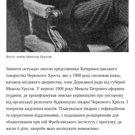
Фото: князь Микола Урусов
Змінити ситуацію змогли представники Катеринославського
товариства Червоного Хреста, яке у 1908 році очолював князь,
ватажок місцевого дворянства, член Державної ради від губернії
Микола Урусов. У вересні 1908 року Микола Петрович оформив
подання, де проінформував земське керівництво про постанову
від організації розпочати будівництво лікарні Червоного Хреста. І
попросив виділення коштів. Планувалася лікарня з інфекційним
та хірургічним відділеннями, з подальшим розширенням для
облаштування при ній Фребелівського інституту і притулку, де
жили б діти, хвороби яких вилікувати неможливо.