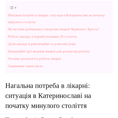
Нагальна потреба в лікарні: ситуація в Катеринославі на початку
минулого століття
Як містяни добивалися створення лікарні Червоного Хреста?
Робота закладу в першій половині 20 століття
Доля закладу в революційні та довоєнні роки
Інноваційні ідеї медиків лікарні для донорства регіону
Останні десятиліття роботи лікарні
Зникнення з мапи міста
Нагальна потреба в лікарні:
ситуація в Катеринославі на
початку минулого століття