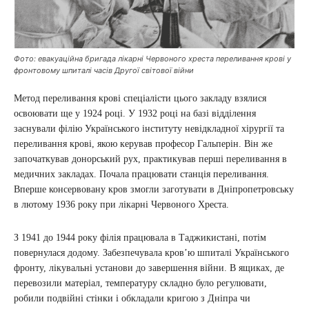
Фото: евакуаційна бригада лікарні Червоного хреста переливання крові у
фронтовому шпиталі часів Другої світової війни
Метод переливання крові спеціалісти цього закладу взялися
освоювати ще у 1924 році. У 1932 році на базі відділення
заснували філію Українського інституту невідкладної хірургії та
переливання крові, якою керував професор Гальперін. Він же
започаткував донорський рух, практикував перші переливання в
медичних закладах. Почала працювати станція переливання.
Вперше консервовану кров змогли заготувати в Дніпропетровську
в лютому 1936 року при лікарні Червоного Хреста.
З 1941 до 1944 року філія працювала в Таджикистані, потім
повернулася додому. Забезпечувала кров’ю шпиталі Українського
фронту, лікувальні установи до завершення війни. В ящиках, де
перевозили матеріал, температуру складно було регулювати,
робили подвійні стінки і обкладали кригою з Дніпра чи