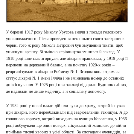
У березні 1917 року Миколу Урусова зняли з посади головного
уповноваженого. Після проведення останнього свого засідання в
червні того ж року Микола Петрович був змушений тікати, щоб
уникнути арешту. Зі зміною керівництва змінився й заклад. У
1918 році шпиталь згорнули, але лікарня працювала, у 1919 році її
перевели на державний баланс, а на початку 1920-х років –
реорганізували в лікарню Робмеду № 1. Згодом вона отримала
статус лікарні № 1 імені Ілліча і не змінювала номер до останніх
днів існування. У 1925 році при закладі відкрили Будинок сліпих,
де надавали не лише медичну, а й соціальну допомогу.
У 1932 році у нової влади дійшли руки до храму, котрий існував
при лікарні, його переобладнали під зварювальний технікум. А до
головного корпусу, котрий виходить на вулицю Короленка, у 1936
році добудували ще один поверх. Лікувальний комплекс до війни
приймав тисячі хворих з усієї області. За спогадами очевидців, за