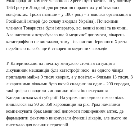
Міжнародний комітет Червоного Хреста було засновано у лютому
1863 року в Лондоні для рятування поранених у військових
конфліктах. Трохи пізніше – у 1867 році – з’явилася організація в
Російській імперії (до складу входила Україна). Почесними
членами Товариства були імператор, всі великі князі та княгині.
Але населення потребувало ще й медичної допомоги, лікарень
катастрофічно не вистачало, тому Товариство Червоного Хреста
перейняло на себе ще й створення медичних закладів.
У Катеринославі на початку минулого століття ситуація з
лікуванням мешканців була катастрофічною: на одного лікаря
припадало майже 9 тисяч хворих, а у повітах – близько 13 тисяч. З
лікарняними ліжками було вкрай складно: на одне – 200 городян,
такі цифри наводили чиновники після інспектування
Катеринославської губернії. На утримання одного такого ліжка
виділялося від 90 до 350 карбованців на рік. Уряд намагався
компенсувати брак медичної допомоги поширенням аптек, де
фармацевти фактично виконували функції лікарів, але цього не
вистачало для великих територій.