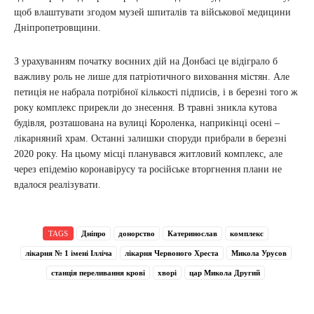
щоб влаштувати згодом музей шпиталів та військової медицини
Дніпропетровщини.
З урахуванням початку воєнних дій на Донбасі це відіграло б
важливу роль не лише для патріотичного виховання містян. Але
петиція не набрала потрібної кількості підписів, і в березні того ж
року комплекс прирекли до знесення. В травні зникла кутова
будівля, розташована на вулиці Короленка, наприкінці осені –
лікарняний храм. Останні залишки споруди прибрали в березні
2020 року. На цьому місці планувався житловий комплекс, але
через епідемію коронавірусу та російське вторгнення плани не
вдалося реалізувати.
TAGS
Дніпро
донорство
Катеринослав
комплекс
лікарня № 1 імені Ілліча
лікарня Червоного Хреста
Микола Урусов
станція переливання крові
хворі
цар Микола Другий