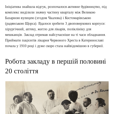
Ініціатива знайшла відгук, розпочалося активне будівництво, під
комплекс виділили значну частину кварталу між Великою
Базарною вулицею (згодом Чкалова) і Костомарівською
(радянською Щорса). Вдалося зробити 3 двоповерхових корпуси:
хірургічний, аптеку, житло для лікарів, поліклініку для
мешканців. Заклад отримав найсучасніше на ті часи обладнання.
Приймати пацієнтів лікарня Червоного Хреста в Катеринославі
почала у 1910 році і дуже скоро стала найвідомішою в губернії.
Робота закладу в першій половині
20 століття