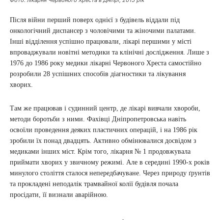
Після війни перший поверх однієї з будівель віддали під
онкологічний диспансер з чоловічими та жіночими палатами.
Інші відділення успішно працювали, лікарі першими у місті
впроваджували новітні методики та клінічні дослідження. Лише з
1976 до 1986 року медики лікарні Червоного Хреста самостійно
розробили 28 успішних способів діагностики та лікування
хворих.
Там же працював і судинний центр, де лікарі вивчали хвороби,
методи боротьби з ними. Фахівці Дніпропетровська навіть
освоїли проведення деяких пластичних операцій, і на 1986 рік
зробили їх понад двадцять. Активно обмінювалися досвідом з
медиками інших міст. Крім того, лікарня № 1 продовжувала
приймати хворих у звичному режимі. Але в середині 1990-х років
минулого століття сталося непередбачуване. Через природу ґрунтів
та прокладені неподалік трамвайної колії будівля почала
просідати, її визнали аварійною.