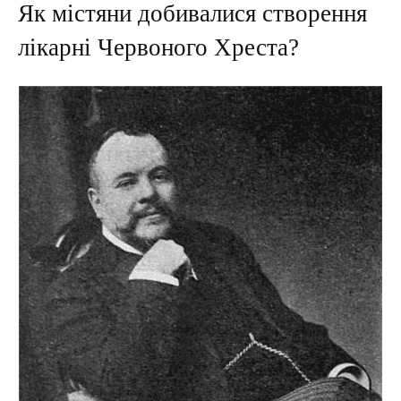
Як містяни добивалися створення
лікарні Червоного Хреста?