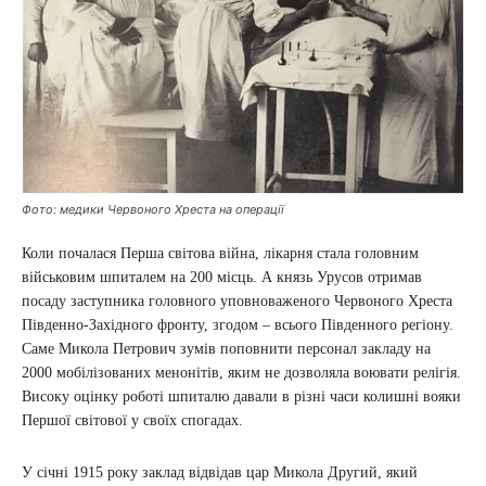
Фото: медики Червоного Хреста на операції
Коли почалася Перша світова війна, лікарня стала головним
військовим шпиталем на 200 місць. А князь Урусов отримав
посаду заступника головного уповноваженого Червоного Хреста
Південно-Західного фронту, згодом – всього Південного регіону.
Саме Микола Петрович зумів поповнити персонал закладу на
2000 мобілізованих менонітів, яким не дозволяла воювати релігія.
Високу оцінку роботі шпиталю давали в різні часи колишні вояки
Першої світової у своїх спогадах.
У січні 1915 року заклад відвідав цар Микола Другий, який