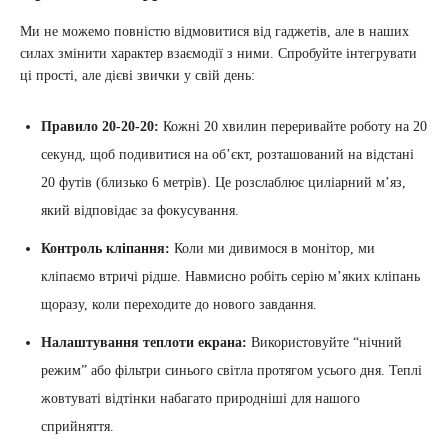
Ми не можемо повністю відмовитися від гаджетів, але в наших
силах змінити характер взаємодії з ними. Спробуйте інтегрувати
ці прості, але дієві звички у свій день:
Правило 20-20-20:
Кожні 20 хвилин переривайте роботу на 20
секунд, щоб подивитися на об’єкт, розташований на відстані
20 футів (близько 6 метрів). Це розслаблює циліарний м’яз,
який відповідає за фокусування.
Контроль кліпання:
Коли ми дивимося в монітор, ми
кліпаємо втричі рідше. Навмисно робіть серію м’яких кліпань
щоразу, коли переходите до нового завдання.
Налаштування теплоти екрана:
Використовуйте “нічний
режим” або фільтри синього світла протягом усього дня. Теплі
жовтуваті відтінки набагато природніші для нашого
сприйняття.