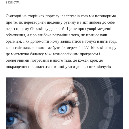
захисту.
Сьогодні на сторінках порталу idnepryanin.com ми поговоримо
про те, як перетворити щоденну рутину на акт любові до себе
через призму біохакінгу для очей. Це не про суворі медичні
обмеження, а про глибоке розуміння того, як працює ваш
орагнізм, і як допомогти йому залишатися в тонусі навіть тоді,
коли світ навколо вимагає бути “в мережі” 24/7. Біохакінг зору –
це мистецтво балансу між технологічним прогресом і
біологічними потребами нашого тіла, де кожен крок до
покращення починається з м’якої уваги до власних відчутів.