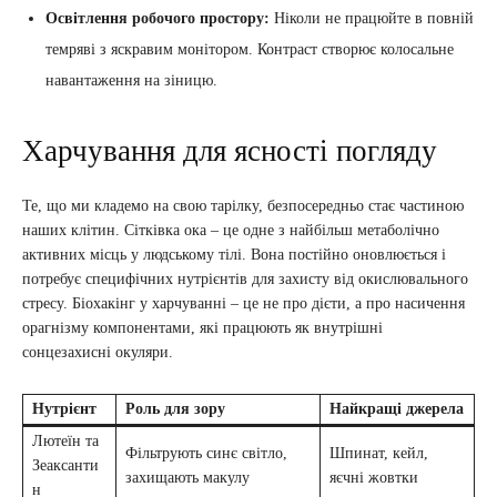
Освітлення робочого простору:
Ніколи не працюйте в повній
темряві з яскравим монітором. Контраст створює колосальне
навантаження на зіницю.
Харчування для ясності погляду
Те, що ми кладемо на свою тарілку, безпосередньо стає частиною
наших клітин. Сітківка ока – це одне з найбільш метаболічно
активних місць у людському тілі. Вона постійно оновлюється і
потребує специфічних нутрієнтів для захисту від окислювального
стресу. Біохакінг у харчуванні – це не про дієти, а про насичення
орагнізму компонентами, які працюють як внутрішні
сонцезахисні окуляри.
Нутрієнт
Роль для зору
Найкращі джерела
Лютеїн та
Фільтрують синє світло,
Шпинат, кейл,
Зеаксанти
захищають макулу
яєчні жовтки
н