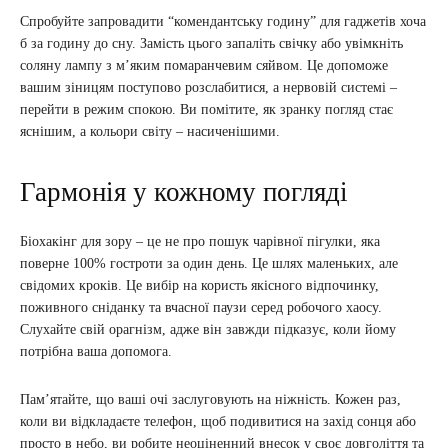
Спробуйте запровадити “комендантську годину” для гаджетів хоча
б за годину до сну. Замість цього запаліть свічку або увімкніть
соляну лампу з м’яким помаранчевим сяйвом. Це допоможе
вашим зіницям поступово розслабитися, а нервовій системі –
перейти в режим спокою. Ви помітите, як зранку погляд стає
яснішим, а кольори світу – насиченішими.
Гармонія у кожному погляді
Біохакінг для зору – це не про пошук чарівної пігулки, яка
поверне 100% гостроти за один день. Це шлях маленьких, але
свідомих кроків. Це вибір на користь якісного відпочинку,
поживного сніданку та вчасної паузи серед робочого хаосу.
Слухайте свій орагнізм, адже він завжди підказує, коли йому
потрібна ваша допомога.
Пам’ятайте, що ваші очі заслуговують на ніжність. Кожен раз,
коли ви відкладаєте телефон, щоб подивитися на захід сонця або
просто в небо, ви робите неоціненний внесок у своє довголіття та