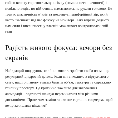
собою велику горизонтальну вісімку (символ нескінченності) і
повільно ведіть по ній очима, намагаючись не рухати головою. Це
тренує еластичність м’язів та покращує периферійний зір, який
часто “засинає” під час фокусу на моніторі. Такі вправи додають
нам сили і впевненості у власній можливост контролювати свій
стан.
Радість живого фокуса: вечори без
екранів
Найкращий подарунок, який ви можете зробити своїм очам – це
регулярний цифровий детокс. Коли ми виходимо з віртуального
світу, наші очі знову вчаться бачити об’єм, текстури та справжню
глибину простору. Це критично важливо для збереження
акомодації – здатності швидко перемикатися між різними
дистанціями. Проте чим замінити звичне гортання соцмереж, щоб
вечір залишався цікавим?