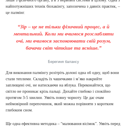
лише з фізичного органу, а й з нервової системи в цілому. Одна з
найпотужніших технік біохакінгу, запозичена з давніх практик, –
це палмінг.
“Зір – це не тільки фізичний процес, а й
ментальний. Коли ми вчимося розслабляти
очі, ми вчимося заспокоювати свій розум,
бачачи світ чіткіше та ясніше.”
Берегиня балансу
Для виконання палмінгу розітріть долоні одна об одну, щоб вони
стали теплими. Складіть їх чашечками і м’яко накрийте
заплющені очі, не натискаючи на яблука. Переконайтеся, що
світло не проникає крізь пальці. Дихайте глибоко і спокійно
протягом 3-5 хвилин. Уявіть повну чорноту. Це дає очам
неймовірний перепочинок, який можна порівняти з коротким
глибоким сном.
Ще одна ефективна методика – “малювання вісімок”. Уявіть перед