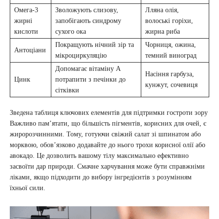
Омега-3
Зволожують слизову,
Лляна олія,
жирні
запобігають синдрому
волоські горіхи,
кислоти
сухого ока
жирна риба
Покращують нічний зір та
Чорниця, ожина,
Антоціани
мікроциркуляцію
темний виноград
Допомагає вітаміну А
Насіння гарбуза,
Цинк
потрапити з печінки до
кунжут, сочевиця
сітківки
Зведена таблиця ключових елементів для підтримки гостроти зору
Важливо пам’ятати, що більшість пігментів, корисних для очей, є
жиророзчинними. Тому, готуючи свіжий салат зі шпинатом або
морквою, обов’язково додавайте до нього трохи корисної олії або
авокадо. Це дозволить вашому тілу максимально ефективно
засвоїти дар природи. Смачне харчування може бути справжніми
ліками, якщо підходити до вибору інгредієнтів з розумінням
їхньої сили.