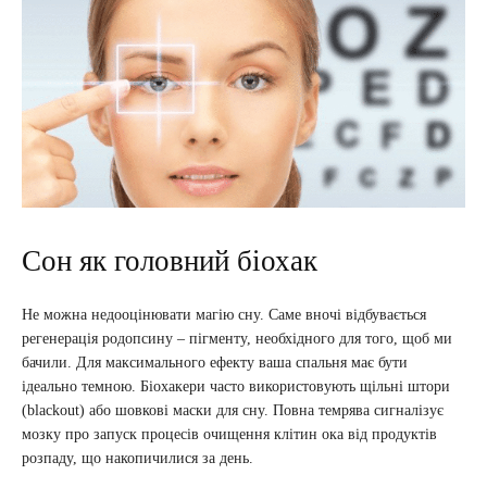
Сон як головний біохак
Не можна недооцінювати магію сну. Саме вночі відбувається
регенерація родопсину – пігменту, необхідного для того, щоб ми
бачили. Для максимального ефекту ваша спальня має бути
ідеально темною. Біохакери часто використовують щільні штори
(blackout) або шовкові маски для сну. Повна темрява сигналізує
мозку про запуск процесів очищення клітин ока від продуктів
розпаду, що накопичилися за день.