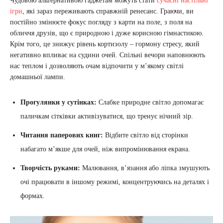
Чудовою альтернативою гаджетам можуть стати
сучасні настільні
ігри
, які зараз переживають справжній ренесанс. Граючи, ви
постійно змінюєте фокус погляду з карти на поле, з поля на
обличчя друзів, що є природною і дуже корисною гімнастикою.
Крім того, це знижує рівень кортизолу – гормону стресу, який
негативно впливає на судини очей. Спільні вечори наповнюють
нас теплом і дозволяють очам відпочити у м’якому світлі
домашньої лампи.
Прогулянки у сутінках:
Слабке природне світло допомагає
паличкам сітківки активізуватися, що тренує нічний зір.
Читання паперових книг:
Відбите світло від сторінки
набагато м’якше для очей, ніж випромінювання екрана.
Творчість руками:
Малювання, в’язання або ліпка змушують
очі працювати в іншому режимі, концентруючись на деталях і
формах.