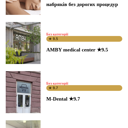
набряків без дорогих процедур
Без категорії
★ 9.5
AMBY medical center ★9.5
Без категорії
★ 9.7
M-Dental ★9.7