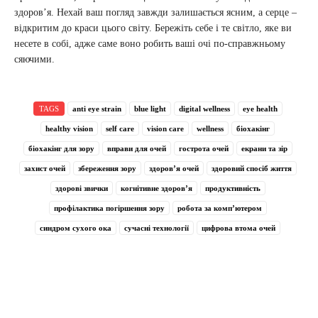
здоров’я. Нехай ваш погляд завжди залишається ясним, а серце –
відкритим до краси цього світу. Бережіть себе і те світло, яке ви
несете в собі, адже саме воно робить ваші очі по-справжньому
сяючими.
TAGS
anti eye strain
blue light
digital wellness
eye health
healthy vision
self care
vision care
wellness
біохакінг
біохакінг для зору
вправи для очей
гострота очей
екрани та зір
захист очей
збереження зору
здоров’я очей
здоровий спосіб життя
здорові звички
когнітивне здоров’я
продуктивність
профілактика погіршення зору
робота за комп’ютером
синдром сухого ока
сучасні технології
цифрова втома очей