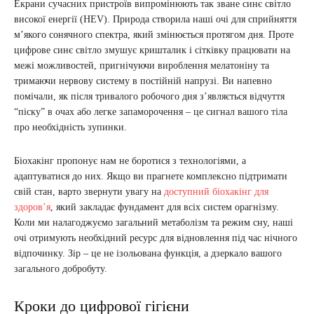
Екрани сучасних пристроїв випромінюють так зване синє світло
високої енергії (HEV). Природа створила наші очі для сприйняття
м’якого сонячного спектра, який змінюється протягом дня. Проте
цифрове синє світло змушує кришталик і сітківку працювати на
межі можливостей, пригнічуючи вироблення мелатоніну та
тримаючи нервову систему в постійній напрузі. Ви напевно
помічали, як після тривалого робочого дня з’являється відчуття
“піску” в очах або легке запаморочення – це сигнал вашого тіла
про необхідність зупинки.
Біохакінг пропонує нам не боротися з технологіями, а
адаптуватися до них. Якщо ви прагнете комплексно підтримати
свій стан, варто звернути увагу на
доступний біохакінг для
здоров’я
, який закладає фундамент для всіх систем орагнізму.
Коли ми налагоджуємо загальний метаболізм та режим сну, наші
очі отримують необхідний ресурс для відновлення під час нічного
відпочинку. Зір – це не ізольована функція, а дзеркало вашого
загального добробуту.
Кроки до цифрової гігієни