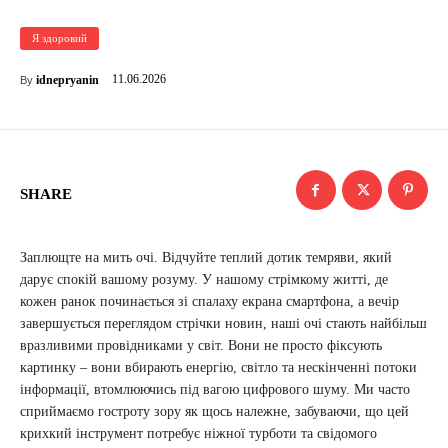
Я здоровий
11.06.2026
idnepryanin
By
SHARE
Заплющте на мить очі. Відчуйте теплий дотик темряви, який
дарує спокій вашому розуму. У нашому стрімкому житті, де
кожен ранок починається зі спалаху екрана смартфона, а вечір
завершується переглядом стрічки новин, наші очі стають найбільш
вразливими провідниками у світ. Вони не просто фіксують
картинку – вони вбирають енергію, світло та нескінченні потоки
інформації, втомлюючись під вагою цифрового шуму. Ми часто
сприймаємо гостроту зору як щось належне, забуваючи, що цей
крихкий інструмент потребує ніжної турботи та свідомого