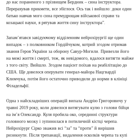
до нас пораненого з прізвищем Бердник – сина інструктора.
Перерахував прикмети, все збіглося. Ось так і вийшло: доки один
батько навчав мого сина премудрощам військової справи та
козацької науки, я рятував життя сину інструктора”.
Запам’ятався завідуючому відділенням нейрохірургії ще один
випадок – з полковником Гордійчуком, котрий згодом отримав
звання Героя України за оборону Савур-Могили. Привезли його
на межі життя і смерті, теж, як невідомого, вдалося витягти майже
з того світу. Вийшло. Згодом пацієнт поїхав на реабілітацію до
США. Ще довелося оперувати генерал-майора Нацгвардії
Климчука, потім його остаточно приводили до норми в клініці
Філадельфії.
Одна з найскладніших операцій випала Андрію Григоровичу у
травні 2019 року, коли довелося витягувати кулю з голови бійця
на ім’я Олександр. Куля пробила око, серединні структури
головного мозку і зупинилася в потиличній кістці черепа.
Нейрохірург Сірко зважив всі “за” та “проти” й вирішив
ризикнути. Після трепанації, видалення осколків черепа та кулі