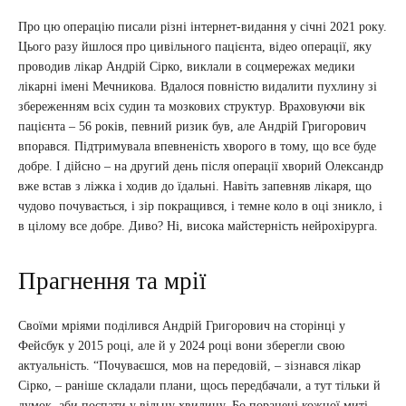
Про цю операцію писали різні інтернет-видання у січні 2021 року.
Цього разу йшлося про цивільного пацієнта, відео операції, яку
проводив лікар Андрій Сірко, виклали в соцмережах медики
лікарні імені Мечникова. Вдалося повністю видалити пухлину зі
збереженням всіх судин та мозкових структур. Враховуючи вік
пацієнта – 56 років, певний ризик був, але Андрій Григорович
впорався. Підтримувала впевненість хворого в тому, що все буде
добре. І дійсно – на другий день після операції хворий Олександр
вже встав з ліжка і ходив до їдальні. Навіть запевняв лікаря, що
чудово почувається, і зір покращився, і темне коло в оці зникло, і
в цілому все добре. Диво? Ні, висока майстерність нейрохірурга.
Прагнення та мрії
Своїми мріями поділився Андрій Григорович на сторінці у
Фейсбук у 2015 році, але й у 2024 році вони зберегли свою
актуальність. “Почуваєшся, мов на передовій, – зізнався лікар
Сірко, – раніше складали плани, щось передбачали, а тут тільки й
думок, аби поспати у вільну хвилину. Бо поранені кожної миті