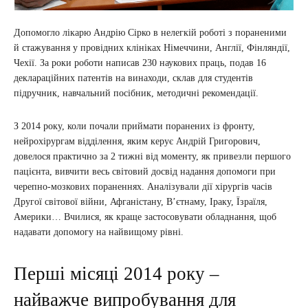
Допомогло лікарю Андрію Сірко в нелегкій роботі з пораненими
й стажування у провідних клініках Німеччини, Англії, Фінляндії,
Чехії. За роки роботи написав 230 наукових праць, подав 16
деклараційних патентів на винаходи, склав для студентів
підручник, навчальний посібник, методичні рекомендації.
З 2014 року, коли почали приймати поранених із фронту,
нейрохірургам відділення, яким керує Андрій Григорович,
довелося практично за 2 тижні від моменту, як привезли першого
пацієнта, вивчити весь світовий досвід надання допомоги при
черепно-мозкових пораненнях. Аналізували дії хірургів часів
Другої світової війни, Афганістану, В’єтнаму, Іраку, Їзраїля,
Америки… Вчилися, як краще застосовувати обладнання, щоб
надавати допомогу на найвищому рівні.
Перші місяці 2014 року –
найважче випробування для