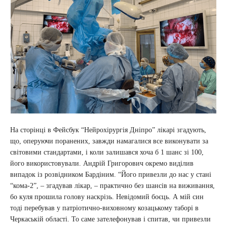
На сторінці в Фейсбук “Нейрохірургія Дніпро” лікарі згадують,
що, оперуючи поранених, завжди намагалися все виконувати за
світовими стандартами, і коли залишався хоча б 1 шанс зі 100,
його використовували. Андрій Григорович окремо виділив
випадок із розвідником Бардіним. “Його привезли до нас у стані
“кома-2”, – згадував лікар, – практично без шансів на виживання,
бо куля прошила голову наскрізь. Невідомий боєць. А мій син
тоді перебував у патріотично-виховному козацькому таборі в
Черкаській області. То саме зателефонував і спитав, чи привезли