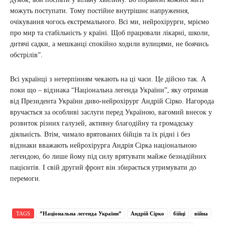
можуть поступати. Тому постійне внутрішнє напруження,
очікування чогось екстремального. Всі ми, нейрохірурги, мріємо
про мир та стабільність у країні. Щоб працювали лікарні, школи,
дитячі садки, а мешканці спокійно ходили вулицями, не боячись
обстрілів”.
Всі українці з нетерпінням чекають на ці часи. Це дійсно так. А
поки що – відзнака “Національна легенда України”, яку отримав
від Президента України диво-нейрохірург Андрій Сірко. Нагорода
вручається за особливі заслуги перед Україною, вагомий внесок у
розвиток різних галузей, активну благодійну та громадську
діяльність. Втім, чимало врятованих бійців та їх рідні і без
відзнаки вважають нейрохірурга Андрія Сірка національною
легендою, бо лише йому під силу врятувати майже безнадійних
пацієнтів. І свій другий фронт він збирається утримувати до
перемоги.
TAGS
”Національна легенда України”
Андрій Сірко
бійці
війна