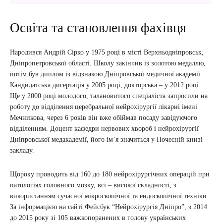
Освіта та становлення фахівця
Народився Андрій Сірко у 1975 році в місті Верхньодніпровськ,
Дніпропетровської області. Школу закінчив із золотою медаллю,
потім був диплом із відзнакою Дніпровської медичної академії.
Кандидатська дисертація у 2005 році, докторська – у 2012 році.
Ще у 2000 році молодого, талановитого спеціаліста запросили на
роботу до відділення церебральної нейрохірургії лікарні імені
Мечникова, через 6 років він вже обіймав посаду завідуючого
відділенням. Доцент кафедри нервових хвороб і нейрохірургії
Дніпровської медакадемії, його ім’я значиться у Почесній книзі
закладу.
Щороку проводить від 160 до 180 нейрохірургічних операцій при
патологіях головного мозку, всі – високої складності, з
використанням сучасної мікроскопічної та ендоскопічної техніки.
За інформацією на сайті Фейсбук “Нейрохірургія Дніпро”, з 2014
до 2015 року зі 105 важкопоранених в голову українських