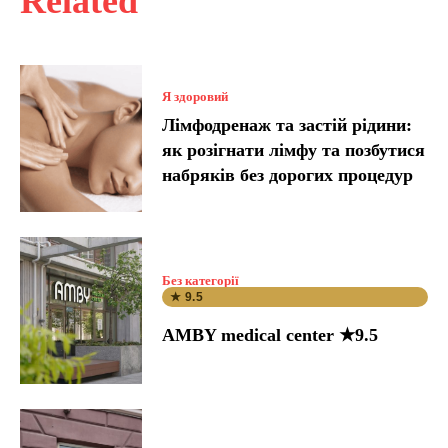
Related
Я здоровий
Лімфодренаж та застій рідини:
як розігнати лімфу та позбутися
набряків без дорогих процедур
Без категорії
★ 9.5
AMBY medical center ★9.5