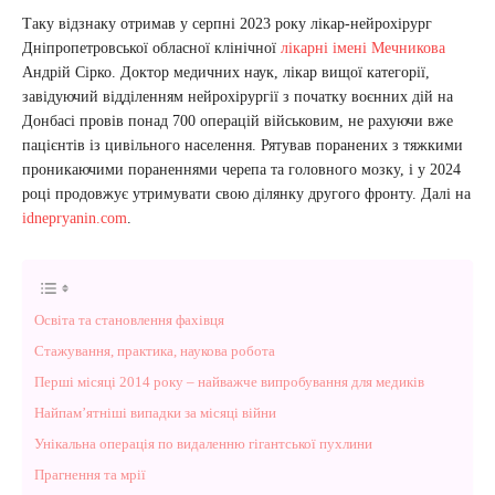
Таку відзнаку отримав у серпні 2023 року лікар-нейрохірург
Дніпропетровської обласної клінічної
лікарні імені Мечникова
Андрій Сірко. Доктор медичних наук, лікар вищої категорії,
завідуючий відділенням нейрохірургії з початку воєнних дій на
Донбасі провів понад 700 операцій військовим, не рахуючи вже
пацієнтів із цивільного населення. Рятував поранених з тяжкими
проникаючими пораненнями черепа та головного мозку, і у 2024
році продовжує утримувати свою ділянку другого фронту. Далі на
idnepryanin.com
.
Освіта та становлення фахівця
Стажування, практика, наукова робота
Перші місяці 2014 року – найважче випробування для медиків
Найпам’ятніші випадки за місяці війни
Унікальна операція по видаленню гігантської пухлини
Прагнення та мрії