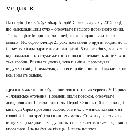
медиків
На сторінці в Фейсбук лікар Андрій Сірко згадував у 2015 році,
що найскладнішим було – оперувати першого пораненого бійця.
Таких пацієнтів привозили вночі, коли не працювала ворожа
авіація. Молодого хлопця 21 року доставили о другій годині ночі,
і почуття лікаря одразу ж охопили різні. З одного боку, величезна
відповідальність за чуже життя, з іншого – ненависть до тих, хто
таке зробив. Виклався уповні, хоча пізніше “промотував”
подумки свої дії, зважував, а чи все зробив, що міг. Виходило, що
все, і навіть більше.
Другим важким випробуванням для нього став червень 2014 року
– Іловайське оточення. Поранені йшли потоком, оперувати
доводилося по 12 годин поспіль. Перші 30 операцій лікар вищої
категорії Сірко проводив особисто, з них 5 – найскладніших на
голові й 1 – на хребті та спинному мозку. Спочатку асистували
йому кращі медики закладу, потім став асистентом сам. Тоді вони
впоралися. Але це був не кінець. А лише початок.