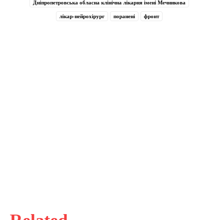
Дніпропетровська обласна клінічна лікарня імені Мечникова
лікар-нейрохірург
поранені
фронт