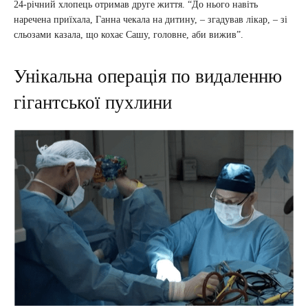
24-річний хлопець отримав друге життя. “До нього навіть
наречена приїхала, Ганна чекала на дитину, – згадував лікар, – зі
сльозами казала, що кохає Сашу, головне, аби вижив”.
Унікальна операція по видаленню
гігантської пухлини