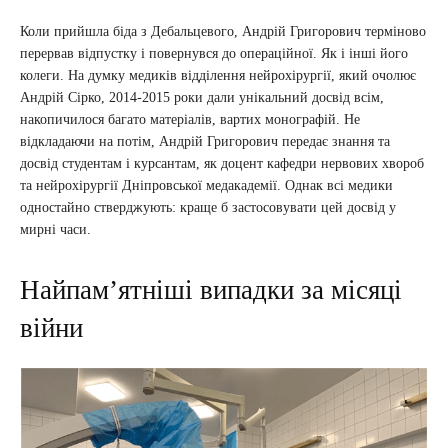
Коли прийшла біда з Дебальцевого, Андрій Григорович терміново
перервав відпустку і повернувся до операційної. Як і інші його
колеги. На думку медиків відділення нейрохірургії, який очолює
Андрій Сірко, 2014-2015 роки дали унікальний досвід всім,
накопичилося багато матеріалів, вартих монографій. Не
відкладаючи на потім, Андрій Григорович передає знання та
досвід студентам і курсантам, як доцент кафедри нервових хвороб
та нейрохірургії Дніпровської медакадемії. Однак всі медики
одностайно стверджують: краще б застосовувати цей досвід у
мирні часи.
Найпам’ятніші випадки за місяці
війни