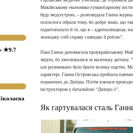
Макіївському економіко-гуманітарному інстит
буду медсестрою, – розповідала Ганна журнал
психолога обрала тому, бо добре знаю, що так
підштовхнуло й те, що я – адреналінщиця, на
знаходжу собі справу і швидко її роблю”.
» ★9.7
Пані Ганна допомагала проукраїнському Майд
звідти, бо хвилювалася за маленьку дитину. 
але ризиковано було брати велику партію. Мо
характері. Ганна Островська пройшла навчан
поранених до Дніпра. Потім взялася проводи
інструктором у батальйоні “Дніпро-1”.
іколаєва
Як гартувалася сталь Ганн