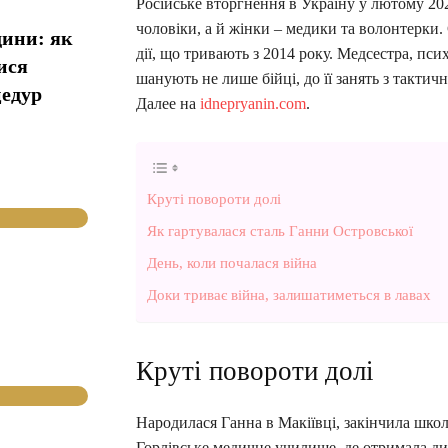
Російське вторгнення в Україну у лютому 202
чоловіки, а й жінки – медики та волонтерки. 
дини: як
дії, що тривають з 2014 року. Медсестра, пс
ися
шанують не лише бійці, до її занять з такти
цедур
Далее на
idnepryanin.com
.
Круті повороти долі
Як гартувалася сталь Ганни Островської
День, коли почалася війна
Доки триває війна, залишатиметься в лавах
Круті повороти долі
Народилася Ганна в Макіївці, закінчила школ
Горлівське медичне училище, де отримала д