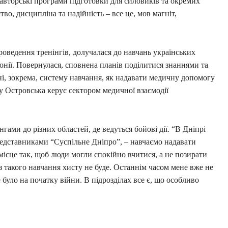
 авторські програми підготовки для силовиків та окремих
тво, дисципліна та надійність – все це, мов магніт,
оведення тренінгів, долучалася до навчань українських
стонії. Повернулася, сповнена планів поділитися знаннями та
ні, зокрема, систему навчання, як надавати медичну допомогу
ку Островська керує сектором медичної взаємодії
нгами до різних областей, де ведуться бойові дії. “В Дніпрі
представниками “Суспільне Дніпро”, – навчаємо надавати
місце так, щоб люди могли спокійно вчитися, а не позирати
о з такого навчання хисту не буде. Останнім часом мене вже не
е було на початку війни. В підрозділах все є, що особливо