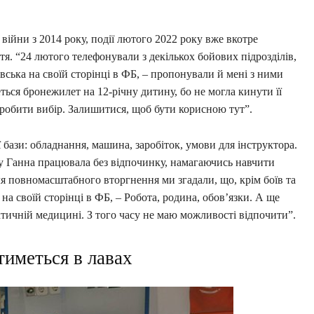
війни з 2014 року, події лютого 2022 року вже вкотре
. “24 лютого телефонували з декількох бойових підрозділів,
вська на своїй сторінці в ФБ, – пропонували й мені з ними
ься бронежилет на 12-річну дитину, бо не могла кинути її
зробити вибір. Залишитися, щоб бути корисною тут”.
бази: обладнання, машина, заробіток, умови для інструктора.
ому Ганна працювала без відпочинку, намагаючись навчити
сля повномасштабного вторгнення ми згадали, що, крім боїв та
 на своїй сторінці в ФБ, – Робота, родина, обов’язки. А ще
ктичній медицині. З того часу не маю можливості відпочити”.
тиметься в лавах