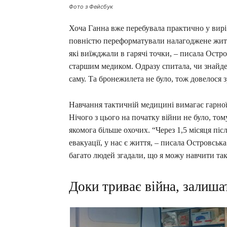
Фото з Фейсбук
Хоча Ганна вже перебувала практично у вирі 
повністю переформатували налагоджене життя
які виїжджали в гарячі точки, – писала Остро
старшим медиком. Одразу спитала, чи знайдет
саму. Та бронежилета не було, тож довелося 
Навчання тактичній медицині вимагає гарної 
Нічого з цього на початку війни не було, т
якомога більше охочих. “Через 1,5 місяця пі
евакуації, у нас є життя, – писала Островська
багато людей згадали, що я можу навчити та
Доки триває війна, залиша