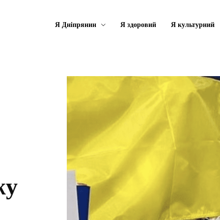
Я Дніпрянин
Я здоровий
Я культурний
жу