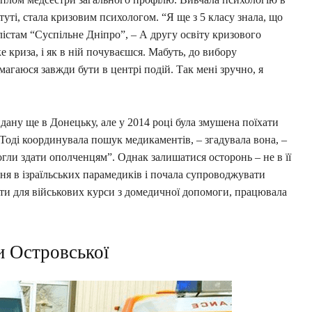
уті, стала кризовим психологом. “Я ще з 5 класу знала, що
істам “Суспільне Дніпро”, – А другу освіту кризового
е криза, і як в ній почуваєшся. Мабуть, до вибору
магаюся завжди бути в центрі подій. Так мені зручно, я
ану ще в Донецьку, але у 2014 році була змушена поїхати
“Тоді координувала пошук медикаментів, – згадувала вона, –
гли здати ополченцям”. Однак залишатися осторонь – не в її
ня в ізраїльських парамедиків і почала супроводжувати
ти для військових курси з домедичної допомоги, працювала
и Островської