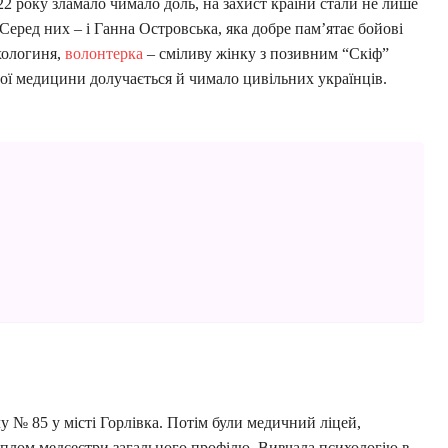
2 року зламало чимало доль, на захист країни стали не лише
Серед них – і Ганна Островська, яка добре пам’ятає бойові
ихологиня,
волонтерка
– сміливу жінку з позивним “Скіф”
чної медицини долучається й чимало цивільних українців.
у № 85 у місті Горлівка. Потім були медичний ліцей,
иплом медсестри загального профілю. Вивчала психологію в