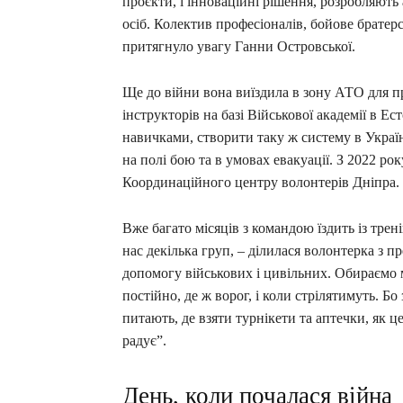
проєкти, і інноваційні рішення, розробляють
осіб. Колектив професіоналів, бойове братерс
притягнуло увагу Ганни Островської.
Ще до війни вона виїздила в зону АТО для пр
інструкторів на базі Військової академії в Е
навичками, створити таку ж систему в Украї
на полі бою та в умовах евакуації. З 2022 ро
Координаційного центру волонтерів Дніпра.
Вже багато місяців з командою їздить із трені
нас декілька груп, – ділилася волонтерка з 
допомогу військових і цивільних. Обираємо 
постійно, де ж ворог, і коли стрілятимуть. Б
питають, де взяти турнікети та аптечки, як ц
радує”.
День, коли почалася війна