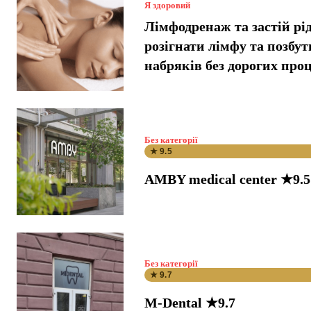
Я здоровий
Лімфодренаж та застій рі
розігнати лімфу та позбут
набряків без дорогих про
Без категорії
★ 9.5
AMBY medical center ★9.5
Без категорії
★ 9.7
M-Dental ★9.7