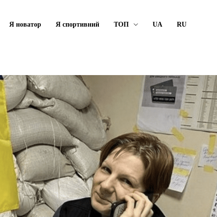
Я новатор
Я спортивний
ТОП
UA
RU