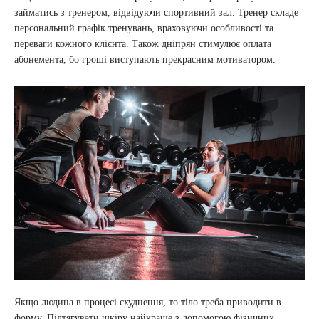
займатись з тренером, відвідуючи спортивний зал. Тренер складе
персональний графік тренувань, враховуючи особливості та
переваги кожного клієнта. Також дніпрян стимулює оплата
абонемента, бо гроші виступають прекрасним мотиватором.
Якщо людина в процесі схуднення, то тіло треба приводити в
форму. Підтягувати шкіру найкраще з допомогою фізичних