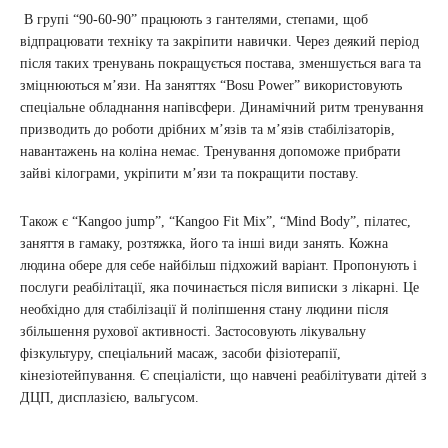
В групі “90-60-90” працюють з гантелями, степами, щоб
відпрацювати техніку та закріпити навички. Через деякий період
після таких тренувань покращується постава, зменшується вага та
зміцнюються м’язи. На заняттях “Bosu Power” використовують
спеціальне обладнання напівсфери. Динамічний ритм тренування
призводить до роботи дрібних м’язів та м’язів стабілізаторів,
навантажень на коліна немає. Тренування допоможе прибрати
зайві кілограми, укріпити м’язи та покращити поставу.
Також є “Kangoo jump”, “Kangoo Fit Mix”, “Mind Body”, пілатес,
заняття в гамаку, розтяжка, його та інші види занять. Кожна
людина обере для себе найбільш підхожий варіант. Пропонують і
послуги реабілітації, яка починається після виписки з лікарні. Це
необхідно для стабілізації й поліпшення стану людини після
збільшення рухової активності. Застосовують лікувальну
фізкультуру, спеціальний масаж, засоби фізіотерапії,
кінезіотейпування. Є спеціалісти, що навчені реабілітувати дітей з
ДЦП, дисплазією, вальгусом.