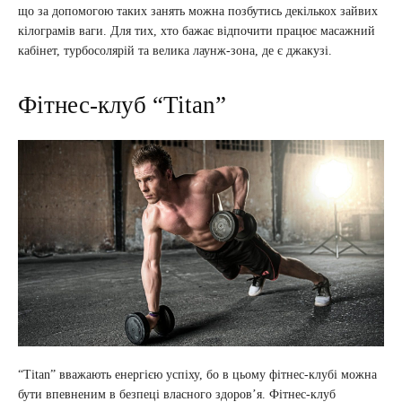
що за допомогою таких занять можна позбутись декількох зайвих
кілограмів ваги. Для тих, хто бажає відпочити працює масажний
кабінет, турбосолярій та велика лаунж-зона, де є джакузі.
Фітнес-клуб “Titan”
“Titan” вважають енергією успіху, бо в цьому фітнес-клубі можна
бути впевненим в безпеці власного здоров’я. Фітнес-клуб