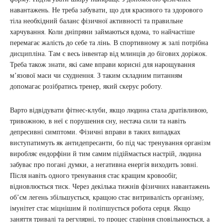
навантажень. Не треба забувати, що для красивого та здорового
тіла необхідний баланс фізичної активності та правильне
харчування. Коли дніпряни займаються вдома, то найчастіше
перемагає жалість до себе та лінь. В спортивному ж залі потрібна
дисципліна. Там є весь інвентар від млинців до бігових доріжок.
Треба також знати, які саме вправи корисні для нарощування
м’язової маси чи схуднення. З таким складним питанням
допомагає розібратись тренер, який скерує роботу.
Варто відвідувати фітнес-клуби, якщо людина стала дратівливою,
тривожною, в неї є порушення сну, нестача сили та навіть
депресивні симптоми. Фізичні вправи в таких випадках
виступатимуть як антидепресанти, бо під час тренування організм
виробляє ендорфіни й тим самим підіймається настрій, людина
забуває про погані думки, а негативна енергія виходить зовні.
Після навіть одного тренування стає кращим кровообіг,
відновлюється тиск. Через декілька тижнів фізичних навантажень
об’єм легень збільшується, кращою стає витривалість організму,
імунітет стає міцнішим й поліпшується робота серця. Якщо
заняття тривалі та регулярні, то процес старіння сповільнюється, а