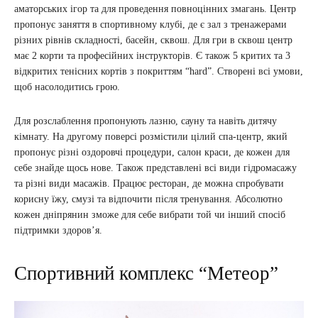
аматорських ігор та для проведення повноцінних змагань. Центр
пропонує заняття в спортивному клубі, де є зал з тренажерами
різних рівнів складності, басейн, сквош. Для гри в сквош центр
має 2 корти та професійних інструкторів. Є також 5 критих та 3
відкритих тенісних кортів з покриттям “hard”. Створені всі умови,
щоб насолодитись грою.
Для розслаблення пропонують лазню, сауну та навіть дитячу
кімнату. На другому поверсі розмістили цілий спа-центр, який
пропонує різні оздоровчі процедури, салон краси, де кожен для
себе знайде щось нове. Також представлені всі види гідромасажу
та різні види масажів. Працює ресторан, де можна спробувати
корисну їжу, смузі та відпочити після тренування. Абсолютно
кожен дніпрянин зможе для себе вибрати той чи інший спосіб
підтримки здоров’я.
Спортивний комплекс “Метеор”