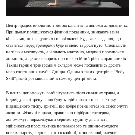
Центр працює виключно з метою клієнтів та допомагає досягти їх.
При цьому поліпшуються фізичні показники, зникають зайві
кілограми, покращуються силові якості. Будь-яке завдання, що
ставиться перед тренерами буде втілено та досягнуто. Спеціалісти
не тільки мотивують, а й знають анатомію, медичні протипокази
до занять, а це все говорить про професійний рівень працівників.
Таким гарним тренерським складом може похвалитись досить
мало спортивних клубів Дніпра. Одним з таких центрів є “Body
Skill”, який розташований в самому центрі міста.
В центрі допоможуть реабілітуватись після складних травм, а
індивідуальні тренування будуть здійснювати профілактику
підвищеного тиску, аритмії, що добре позначиться на самопочутті
людини. Фізичні вправи, правильно підібрані тренером,
допоможуть нормалізувати серцево-судинну діяльність,
здійснюється профілактика поперекового та шийно-грудного
остеохондрозу, відновлюються колінні, тазостегнові, плечові