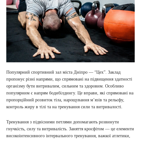
Популярний спортивний зал міста Дніпро — “Цех”. Заклад
пропонує різні напрями, що спрямовані на підвищення здатності
організму бути витривалим, сильним та здоровим. Особливо
популярним є напрям бодибілдингу. Це вправи, які спрямовані на
пропорційний розвиток тіла, нарощування м’язів та рельєфу,
контроль жиру в тілі та на тренування сили та витривалості.
Тренування з підвісними петлями допомагають розвинути
гнучкість, силу та витривалість. Заняття кросфітом — це елементи
високоінтенсивного інтервального тренування, важкої атлетики,