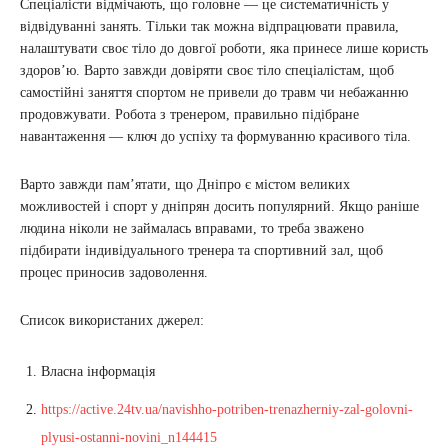
Спеціалісти відмічають, що головне — це систематичність у
відвідуванні занять. Тільки так можна відпрацювати правила,
налаштувати своє тіло до довгої роботи, яка принесе лише користь
здоров’ю. Варто завжди довіряти своє тіло спеціалістам, щоб
самостійні заняття спортом не привели до травм чи небажанню
продовжувати. Робота з тренером, правильно підібране
навантаження — ключ до успіху та формуванню красивого тіла.
Варто завжди пам’ятати, що Дніпро є містом великих
можливостей і спорт у дніпрян досить популярний. Якщо раніше
людина ніколи не займалась вправами, то треба зважено
підбирати індивідуального тренера та спортивний зал, щоб
процес приносив задоволення.
Список використаних джерел:
Власна інформація
https://active.24tv.ua/navishho-potriben-trenazherniy-zal-golovni-
plyusi-ostanni-novini_n144415