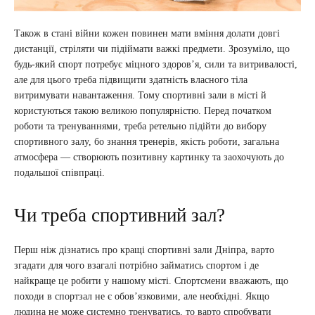
Також в стані війни кожен повинен мати вміння долати довгі
дистанції, стріляти чи підіймати важкі предмети. Зрозуміло, що
будь-який спорт потребує міцного здоров’я, сили та витривалості,
але для цього треба підвищити здатність власного тіла
витримувати навантаження. Тому спортивні зали в місті й
користуються такою великою популярністю. Перед початком
роботи та тренуваннями, треба ретельно підійти до вибору
спортивного залу, бо знання тренерів, якість роботи, загальна
атмосфера — створюють позитивну картинку та заохочують до
подальшої співпраці.
Чи треба спортивний зал?
Перш ніж дізнатись про кращі спортивні зали Дніпра, варто
згадати для чого взагалі потрібно займатись спортом і де
найкраще це робити у нашому місті. Спортсмени вважають, що
походи в спортзал не є обов’язковими, але необхідні. Якщо
людина не може системно тренуватись, то варто спробувати