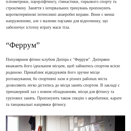
пліометрики, пауерліфтингу, гімнастики, гирьового спорту та
стронґмену. Заняття з інтервальних тренувань пропонують
короткотермінові інтенсивні анаеробні вправи. Вони є менш
напруженими, але з малими паузами для відпочинку, що
забезпечує істотну втрату маси тіла.
“Феррум”
Популярним фітнес-клубом Дніпра є “Феррум”. Дніпряни
вважають його ідеальним місцем, щоб займатись спортом всією
родиною. Приваблює відвідувачів його зручне місце
розташування, бо спортивні зали в різних районах міста
дозволяють легко дістатись до місця занять спортом. В закладі є
тренажерний зал з новим обладнанням, місця для фітнесу та
групових занять. Пропонують також секцію з акробатики, карате
та танцювальні напрямки фітнесу.