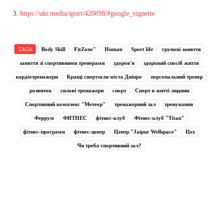
https://ukr.media/sport/420898/#google_vignette
TAGS
Body Skill
FitZone"
Human
Sport life
групові заняття
заняття зі спортивними тренерами
здоров'я
здоровий спосіб життя
кардіотренажери
Кращі спортзали міста Дніпро
персональний тренер
розвиток
силові тренажери
спорт
Спорт в житті людини
Спортивний комплекс "Метеор"
тренажерний зал
тренування
Феррум
ФИТНЕС
фітнес-клуб
Фітнес-клуб "Titan"
фітнес-програми
фітнес-центр
Центр "Jaipur Wellspace"
Цех
Чи треба спортивний зал?