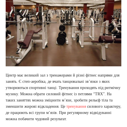
Центр має великий зал з тренажерами й різні фітнес напрями для
занять. Є степ-аеробіка, де вчать танцювальні зв’язки з яких
утворюються спортивні танці. Тренування проходять під ритмічну
музику. Можна обрати силовий фітнес із петлями “TRX”. На
таких заняттях можна зміцнити м’язи, зробити рельєф тіла та
зменшити жирові відкладення. Це
тренування
силового характеру,
де працюють всі групи м’язів. При регулярному відвідуванні
можна побачити чудовий результат.