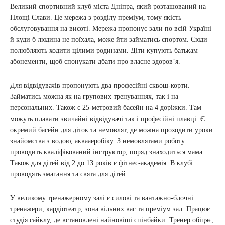
Великий спортивний клуб міста Дніпра, який розташований на
Площі Слави. Це мережа з розділу преміум, тому якість
обслуговування на висоті. Мережа пропонує зали по всій Україні
й куди б людина не поїхала, може йти займатись спортом. Сюди
полюбляють ходити цілими родинами. Діти купують батькам
абонементи, щоб спонукати дбати про власне здоров’я.
Для відвідувачів пропонують два професійні сквош-корти.
Займатись можна як на групових тренуваннях, так і на
персональних. Також є 25-метровий басейн на 4 доріжки. Там
можуть плавати звичайні відвідувачі так і професійні плавці. Є
окремий басейн для діток та немовлят, де можна проходити уроки
знайомства з водою, аквааеробіку. З немовлятами роботу
проводить кваліфікований інструктор, поряд знаходиться мама.
Також для дітей від 2 до 13 років є фітнес-академія. В клубі
проводять змагання та свята для дітей.
У великому тренажерному залі є силові та вантажно-блочні
тренажери, кардіотеатр, зона вільних ваг та преміум зал. Працює
студія сайклу, де встановлені найновіші спінбайки. Тренер обіцяє,