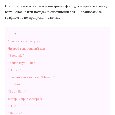
Спорт допомагає не тільки повернути форму, а й прибрати зайву
вагу. Головне при походах в спортивний зал — працювати за
графіком та не пропускати заняття.
Спорт в житті людини
Чи треба спортивний зал?
“Sport life”
Фітнес-клуб “Titan”
“Human”
Спортивний комплекс “Метеор”
“FitZone”
“Body Skill”
Центр “Jaipur Wellspace”
“Цех”
“Феррум”