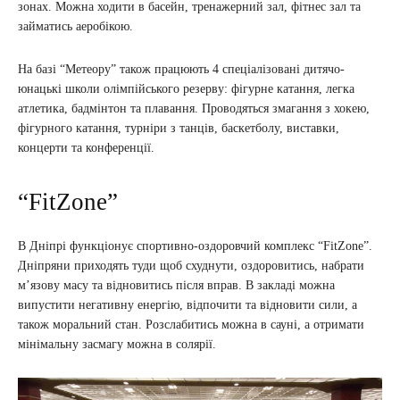
зонах. Можна ходити в басейн, тренажерний зал, фітнес зал та
займатись аеробікою.
На базі “Метеору” також працюють 4 спеціалізовані дитячо-
юнацькі школи олімпійського резерву: фігурне катання, легка
атлетика, бадмінтон та плавання. Проводяться змагання з хокею,
фігурного катання, турніри з танців, баскетболу, виставки,
концерти та конференції.
“FitZone”
В Дніпрі функціонує спортивно-оздоровчий комплекс “FitZone”.
Дніпряни приходять туди щоб схуднути, оздоровитись, набрати
м’язову масу та відновитись після вправ. В закладі можна
випустити негативну енергію, відпочити та відновити сили, а
також моральний стан. Розслабитись можна в сауні, а отримати
мінімальну засмагу можна в солярії.