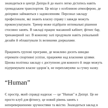
знаходиться в центрі Дніпра й до нього легко дістатись навіть
громадським транспортом. Це місце з особливою атмосферою, де
дніпряни займаються з задоволенням. Персонал закладу
професіонали, які знають власну справу і завжди можуть
проконсультувати. Тренер може підібрати оптимальні рішення
стосовно занять. В закладі працює масажний кабінет, фітнес бар,
тренажерний зал. В кожному залі продумали навіть унікальний
дизайн й облаштували їх великими дзеркалами.
Працюють групові програми, де можливо досить швидко
отримати спортивні успіхи, працюючи над власними цілями.
Цінова політика закладу є доступною для кожного й люди можуть
підтримувати власне здоров’я, не переплачуючи за гучну назву.
“Human”
Є простір, який справді надихає — це “Human” в Дніпрі. Це не
просто клуб для фітнесу, це новий рівень занять з
неперевершеними зручностями та якістю. Знаходиться заклад в