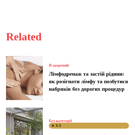
Related
Я здоровий
Лімфодренаж та застій рідини:
як розігнати лімфу та позбутися
набряків без дорогих процедур
Без категорії
★ 9.5