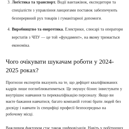
Логістика та транспорт.
Водії вантажівок, експедитори та
спеціалісти з управління ланцюгами поставок забезпечують
безперервний рух товарів і гуманітарної допомоги.
Виробництво та енергетика.
Електрики, слюсарі та оператори
верстатів з ЧПУ — це той «фундамент», на якому тримається
економіка.
Чого очікувати шукачам роботи у 2024-
2025 роках?
Прогнози експертів вказують на те, що дефіцит кваліфікованих
кадрів лише поглиблюватиметься. Це змушує бізнес інвестувати у
внутрішнє навчання та перекваліфікацію персоналу. Якщо ви
маєте бажання навчатися, багато компаній готові брати людей без
досвіду і навчати їх специфіці професії безпосередньо на
робочому місці.
Важливим фактором стає також цифровізація. Навіть у робітничих