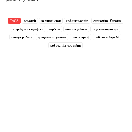
разом із державою.
TAGS
вакансії
воєнний стан
дефіцит кадрів
економіка України
затребувані професії
кар’єра
онлайн робота
перекваліфікація
пошук роботи
працевлаштування
ринок праці
робота в Україні
робота під час війни