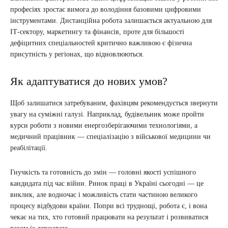
професіях зростає вимога до володіння базовими цифровими
інструментами. Дистанційна робота залишається актуальною для
ІТ-сектору, маркетингу та фінансів, проте для більшості
дефіцитних спеціальностей критично важливою є фізична
присутність у регіонах, що відновлюються.
Як адаптуватися до нових умов?
Щоб залишатися затребуваним, фахівцям рекомендується звернути
увагу на суміжні галузі. Наприклад, будівельник може пройти
курси роботи з новими енергозберігаючими технологіями, а
медичний працівник — спеціалізацію з військової медицини чи
реабілітації.
Гнучкість та готовність до змін — головні якості успішного
кандидата під час війни. Ринок праці в Україні сьогодні — це
виклик, але водночас і можливість стати частиною великого
процесу відбудови країни. Попри всі труднощі, робота є, і вона
чекає на тих, хто готовий працювати на результат і розвиватися