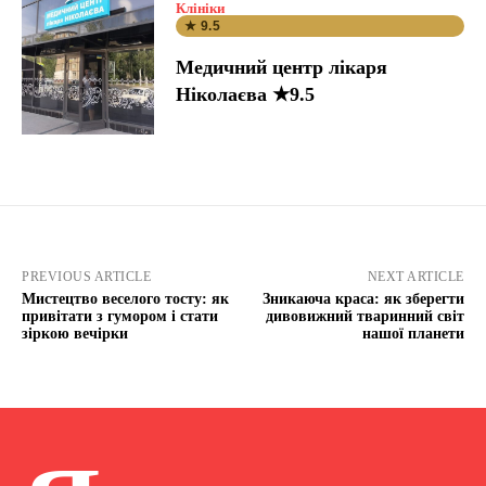
Клініки
★ 9.5
Медичний центр лікаря
Ніколаєва ★9.5
PREVIOUS ARTICLE
NEXT ARTICLE
Мистецтво веселого тосту: як
Зникаюча краса: як зберегти
привітати з гумором і стати
дивовижний тваринний світ
зіркою вечірки
нашої планети