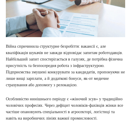
Війна спричинила структурне безробіття: вакансії є, але
кваліфікація шукачів не завжди відповідає запитам роботодавців.
Найбільший запит спостерігається в галузях, де потрібна фізична
присутність та безпосередня робота з інфраструктурою.
Підприємства змушені конкурувати за кандидатів, пропонуючи не
лише вищі зарплати, а й додаткові бонуси, як-от медичне
страхування або допомогу з релокацією.
Особливістю нинішнього періоду є «жіночий зсув» у традиційно
чоловічих професіях. Через дефіцит чоловіків-фахівців жінки все
частіше опановують спеціальності в агросекторі, логістиці та
навіть на виробничих лініях важкої промисловості.