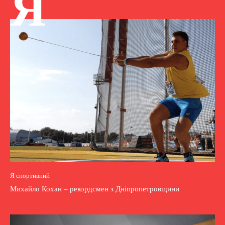
Я
Я спортивний
Михайло Кохан – рекордсмен з Дніпропетровщини