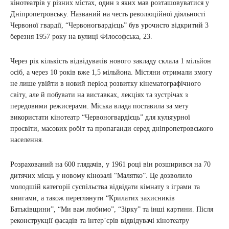
кінотеатрів у різних містах, один з яких мав розташовуватися у
Дніпропетровську. Названий на честь революційної діяльності
Червоної гвардії, “Червоногвардієць” був урочисто відкритий 3
березня 1957 року на вулиці Філософська, 23.
Через рік кількість відвідувачів нового закладу склала 1 мільйон
осіб, а через 10 років вже 1,5 мільйона. Містяни отримали змогу
не лише увійти в новий період розвитку кінематографічного
світу, але й побувати на виставках, лекціях та зустрічах з
передовими режисерами. Міська влада поставила за мету
використати кінотеатр “Червоногвардієць” для культурної
просвіти, масових робіт та пропаганди серед дніпропетровського
населення.
Розрахований на 600 глядачів, у 1961 році він розширився на 70
дитячих місць у новому кінозалі “Малятко”. Це дозволило
молодшій категорії суспільства відвідати кімнату з іграми та
книгами, а також переглянути “Крилатих захисників
Батьківщини”, “Ми вам любимо”, “Зірку” та інші картини. Після
реконструкції фасадів та інтер’єрів відвідувачі кінотеатру