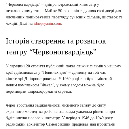
“Червоногвардієць” – дніпропетровський кінотеатр у
неокласичному стилі. Майже 50 років він відчиняв свої двері для
численних поціновувачів перегляду сучасних фільмів, виставок та
лекцій. Далі на
idnepryanin.com
.
Історія створення та розвиток
театру “Червоногвардієць”
У середині 20 століття публічний показ свіжих фільмів у нашому
краї здійснювався у “Новинах дня” – єдиному на той час
кінотеатрі Дніпропетровська. У 1960 році він був замінений
новим комплексом “Факел”, у якому згодом можна було
переглядати широкоформатні стрічки.
Через зростання зацікавленості місцевого загалу до світу
екранного мистецтва регіональна влада ухвалила рішення про
будівництво нового кінотеатру. У період з 1946 до 1949 року
радянський архітектор Семен Якшин працював над проєктами