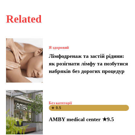
Related
Я здоровий
Лімфодренаж та застій рідини:
як розігнати лімфу та позбутися
набряків без дорогих процедур
Без категорії
★ 9.5
AMBY medical center ★9.5