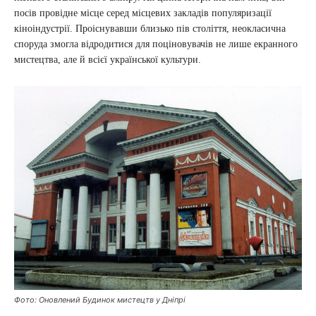
посів провідне місце серед місцевих закладів популяризації
кіноіндустрії. Проіснувавши близько пів століття, неокласична
споруда змогла відродитися для поціновувачів не лише екранного
мистецтва, але й всієї української культури.
Фото: Оновлений Будинок мистецтв у Дніпрі