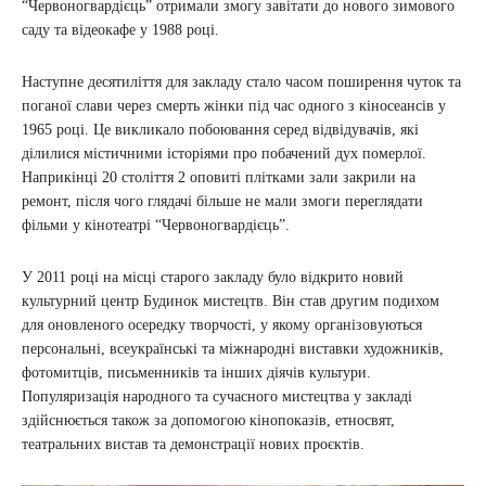
“Червоногвардієць” отримали змогу завітати до нового зимового
саду та відеокафе у 1988 році.
Наступне десятиліття для закладу стало часом поширення чуток та
поганої слави через смерть жінки під час одного з кіносеансів у
1965 році. Це викликало побоювання серед відвідувачів, які
ділилися містичними історіями про побачений дух померлої.
Наприкінці 20 століття 2 оповиті плітками зали закрили на
ремонт, після чого глядачі більше не мали змоги переглядати
фільми у кінотеатрі “Червоногвардієць”.
У 2011 році на місці старого закладу було відкрито новий
культурний центр Будинок мистецтв. Він став другим подихом
для оновленого осередку творчості, у якому організовуються
персональні, всеукраїнські та міжнародні виставки художників,
фотомитців, письменників та інших діячів культури.
Популяризація народного та сучасного мистецтва у закладі
здійснюється також за допомогою кінопоказів, етносвят,
театральних вистав та демонстрації нових проєктів.