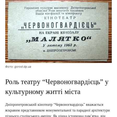
Фото: gorod.dp.ua
Роль театру “Червоногвардієць” у
культурному житті міста
Дніпропетровський кінотеатр “Червоногвардієць” вважається
яскравим представником монументальної та парадної архітектури
пізнього сталінського ампіру. Як цінна історична пам’ятка, він