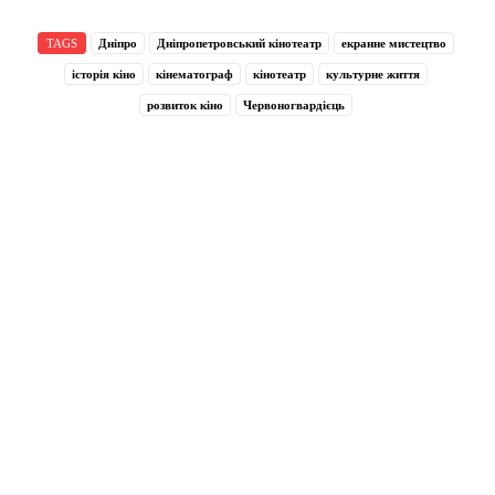
TAGS
Дніпро
Дніпропетровський кінотеатр
екранне мистецтво
історія кіно
кінематограф
кінотеатр
культурне життя
розвиток кіно
Червоногвардієць