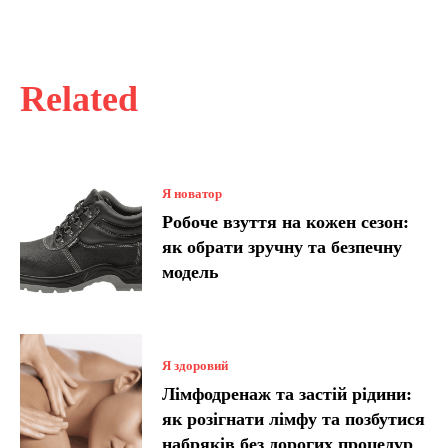
Related
Я новатор
Робоче взуття на кожен сезон:
як обрати зручну та безпечну
модель
Я здоровий
Лімфодренаж та застій рідини:
як розігнати лімфу та позбутися
набряків без дорогих процедур