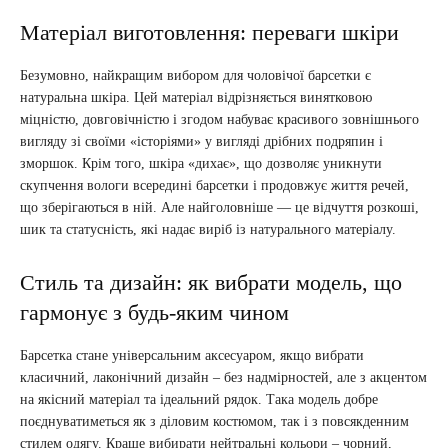
Матеріал виготовлення: переваги шкіри
Безумовно, найкращим вибором для чоловічої барсетки є
натуральна шкіра. Цей матеріал відрізняється винятковою
міцністю, довговічністю і згодом набуває красивого зовнішнього
вигляду зі своїми «історіями» у вигляді дрібних подряпин і
зморшок. Крім того, шкіра «дихає», що дозволяє уникнути
скупчення вологи всередині барсетки і продовжує життя речей,
що зберігаються в ній. Але найголовніше — це відчуття розкоші,
шик та статусність, які надає виріб із натурального матеріалу.
Стиль та дизайн: як вибрати модель, що
гармонує з будь-яким чином
Барсетка стане універсальним аксесуаром, якщо вибрати
класичний, лаконічний дизайн – без надмірностей, але з акцентом
на якісний матеріал та ідеальний рядок. Така модель добре
поєднуватиметься як з діловим костюмом, так і з повсякденним
стилем одягу. Краще вибирати нейтральні кольори – чорний,