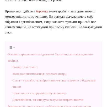
Правильно підібрана
барсетка
може зробити ваш день значно
комфортнішим та зручнішим. Ви завжди відчуватимете себе
зібраним і організованим, якщо зможете тримати при собі все
найважливіше, не обтяжуючи при цьому кишені і не захаращуючи
руки.
Основні характеристики ідеальної барсетки для повсякденного
носіння
Розмір та місткість
Матеріал виготовлення: переваги шкіри
Стиль та дизайн: як вибрати модель, що гармонує з будь-яким
чином
Практичність та зручність функціоналу
Довговічність, як запорука розумної витрати коштів
Рекомендації щодо догляду за барсеткою з натуральної шкіри